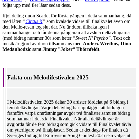
följts upp med fler låtar sedan dess.
Ifjol deltog duon Scarlet för första gången i detta sammanhang, då
med låten
”
Circus X
”
som kvalade vidare till finalkvalet även om
den Mello-resan tog slut där. Nu är duon tillbaka igen i
sammanhanget och får denna gång äran att avsluta deltävlingarna
(med bidrag nummer 30) som heter
”Sweet N’ Psycho”.
Text och
musik är gjord av duon tillsammans med
Anderz Wrethov, Dino
Medanhodzic
samt
Jimmy ”Joker” Thörnfeldt
.
Fakta om Melodifestivalen 2025
I Melodifestivalen 2025 deltar 30 artister fördelat på 6 bidrag i
fem deltävlingar. Varje deltävling har upplägget att bidragen
framförs varpå omröstningar avgör två finalister samt ett bidrag
som hamnar i det s.k. Finalkvalet. När alla deltävlingar är
avgjorda får de fem bidrag som gick vidare till Finalkvalet tävla
om ytterligare två finalplatser. Sedan är det dags för finalen då
Sveriges bidrag till Eurovision Song Contest 2025 ska väljas ut