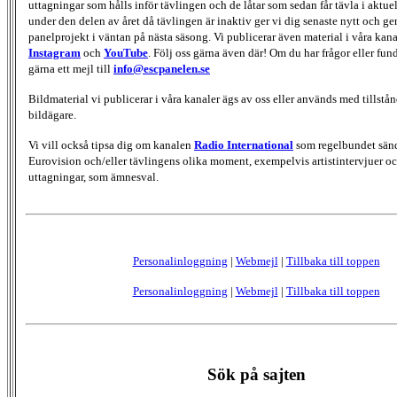
uttagningar som hålls inför tävlingen och de låtar som sedan får tävla i aktu
under den delen av året då tävlingen är inaktiv ger vi dig senaste nytt och g
panelprojekt i väntan på nästa säsong. Vi publicerar även material i våra kan
Instagram
och
YouTube
. Följ oss gärna även där! Om du har frågor eller fun
gärna ett mejl till
info@escpanelen.se
Bildmaterial vi publicerar i våra kanaler ägs av oss eller används med tillstån
bildägare.
Vi vill också tipsa dig om kanalen
Radio International
som regelbundet sän
Eurovision och/eller tävlingens olika moment, exempelvis artistintervjuer oc
uttagningar, som ämnesval.
Personalinloggning
|
Webmejl
|
Tillbaka till toppen
Personalinloggning
|
Webmejl
|
Tillbaka till toppen
Sök på sajten