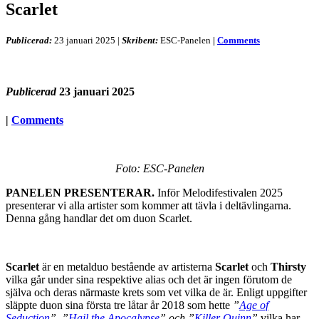
Scarlet
Publicerad:
23 januari 2025
|
Skribent:
ESC-Panelen
|
Comments
Publicerad
23 januari 2025
|
Comments
Foto: ESC-Panelen
PANELEN PRESENTERAR.
Inför Melodifestivalen 2025
presenterar vi alla artister som kommer att tävla i deltävlingarna.
Denna gång handlar det om duon Scarlet.
Scarlet
är en metalduo bestående av artisterna
Scarlet
och
Thirsty
vilka går under sina respektive alias och det är ingen förutom de
själva och deras närmaste krets som vet vilka de är. Enligt uppgifter
släppte duon sina första tre låtar år 2018 som hette
”
Age of
Seduction
”, ”
Hail the Apocalypse
” och ”
Killer Quinn
”
vilka har