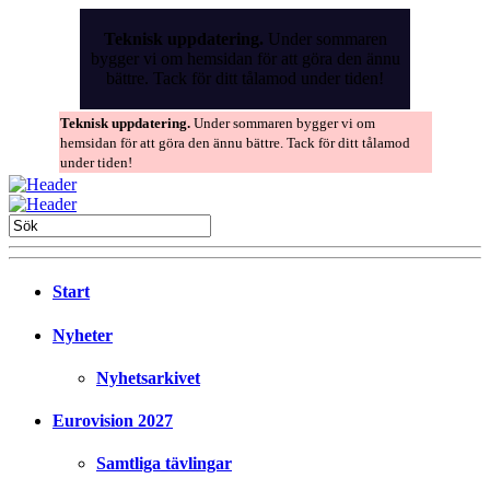
Skip
to
Teknisk uppdatering.
Under sommaren
the
bygger vi om hemsidan för att göra den ännu
content
bättre. Tack för ditt tålamod under tiden!
Teknisk uppdatering.
Under sommaren bygger vi om
hemsidan för att göra den ännu bättre. Tack för ditt tålamod
under tiden!
Start
Nyheter
Nyhetsarkivet
Eurovision 2027
Samtliga tävlingar