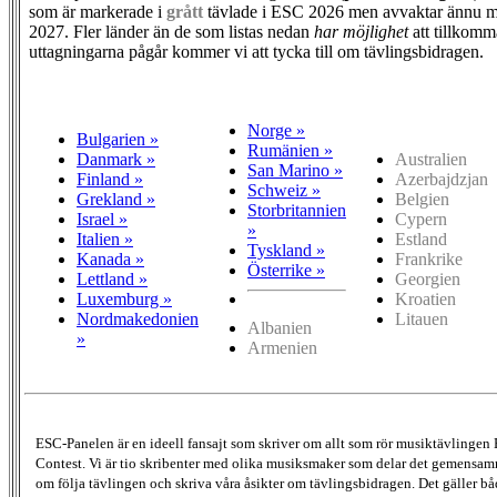
som är markerade i
grått
tävlade i ESC 2026 men avvaktar ännu m
2027. Fler länder än de som listas nedan
har möjlighet
att tillkomm
uttagningarna pågår kommer vi att tycka till om tävlingsbidragen.
Norge »
Bulgarien »
Rumänien »
Danmark »
Australien
San Marino »
Finland »
Azerbajdzjan
Schweiz »
Grekland »
Belgien
Storbritannien
Israel »
Cypern
»
Italien »
Estland
Tyskland »
Kanada »
Frankrike
Österrike »
Lettland »
Georgien
Luxemburg »
Kroatien
Nordmakedonien
Litauen
Albanien
»
Armenien
ESC-Panelen är en ideell fansajt som skriver om allt som rör musiktävlingen
Contest. Vi är tio skribenter med olika musiksmaker som delar det gemensamma
om följa tävlingen och skriva våra åsikter om tävlingsbidragen. Det gäller bå