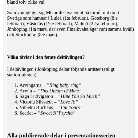
bland tolv olika val.
Som vanligt ger sig Melodifestivalen ut på turné runt om i
Sverige som hamnar i Luleå (1:a februari), Göteborg (8:e
februari), Västerås (15:e februari), Malmö (22:a februari),
Jönköping (1:a mars, där även Finalkvalet äger rum samma kväll)
och Stockholm (8:e mars).
Vilka tävlar i den femte deltävlingen?
I deltävlingen i Jönköping deltar följande artister (enligt
startordningen):
Arvingarna –
”Ring baby ring”
Arwin –
”This Dream of Mine”
Saga Ludvigsson –
”Hate You So Much”
Victoria Silvstedt –
”Love It!”
Vilhelm Buchaus –
”I’m Yours”
Scarlet –
”Sweet N’ Psycho”
Alla publicerade delar i presentationsserien