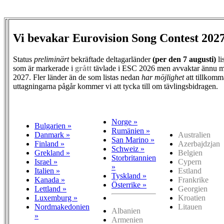
Vi bevakar Eurovision Song Contest 202
Status
preliminärt
bekräftade deltagarländer
(per den
7 augusti)
li
som är markerade i
grått
tävlade i ESC 2026 men avvaktar ännu m
2027. Fler länder än de som listas nedan
har möjlighet
att tillkomm
uttagningarna pågår kommer vi att tycka till om tävlingsbidragen.
Norge »
Bulgarien »
Rumänien »
Danmark »
Australien
San Marino »
Finland »
Azerbajdzjan
Schweiz »
Grekland »
Belgien
Storbritannien
Israel »
Cypern
»
Italien »
Estland
Tyskland »
Kanada »
Frankrike
Österrike »
Lettland »
Georgien
Luxemburg »
Kroatien
Nordmakedonien
Litauen
Albanien
»
Armenien