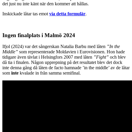
det just nu inte känt när den kommer att hållas.
Inskickade låtar tas emot
via detta formulär
.
Ingen finalplats i Malmö 2024
Ifjol (2024) var det sångerskan Natalia Barbu med låten
”In the
Middle”
som representerade Moldavien i Eurovisionen. Hon hade
tidigare även tävlat i Helsingfors 2007 med låten
”Fight”
och blev
då tia i finalen. Någon upprepning på det resultatet blev det dock
inte denna gång då låten de facto hamnade ’in the middle’ av de låtar
som
inte
kvalade in från samma semifinal.