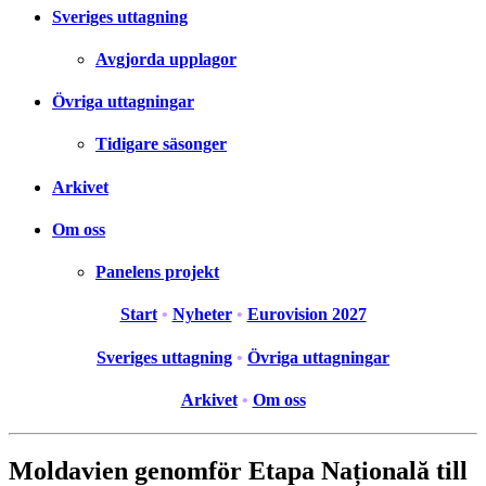
Sveriges uttagning
Avgjorda upplagor
Övriga uttagningar
Tidigare säsonger
Arkivet
Om oss
Panelens projekt
Start
•
Nyheter
•
Eurovision 2027
Sveriges uttagning
•
Övriga uttagningar
Arkivet
•
Om oss
Moldavien genomför Etapa Națională till