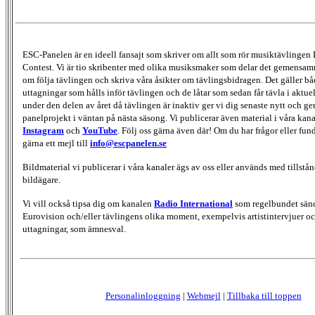
ESC-Panelen är en ideell fansajt som skriver om allt som rör musiktävlingen
Contest. Vi är tio skribenter med olika musiksmaker som delar det gemensamma
om följa tävlingen och skriva våra åsikter om tävlingsbidragen. Det gäller bå
uttagningar som hålls inför tävlingen och de låtar som sedan får tävla i aktu
under den delen av året då tävlingen är inaktiv ger vi dig senaste nytt och g
panelprojekt i väntan på nästa säsong. Vi publicerar även material i våra kan
Instagram
och
YouTube
. Följ oss gärna även där! Om du har frågor eller fun
gärna ett mejl till
info@escpanelen.se
Bildmaterial vi publicerar i våra kanaler ägs av oss eller används med tillstån
bildägare.
Vi vill också tipsa dig om kanalen
Radio International
som regelbundet sän
Eurovision och/eller tävlingens olika moment, exempelvis artistintervjuer oc
uttagningar, som ämnesval.
Personalinloggning
|
Webmejl
|
Tillbaka till toppen