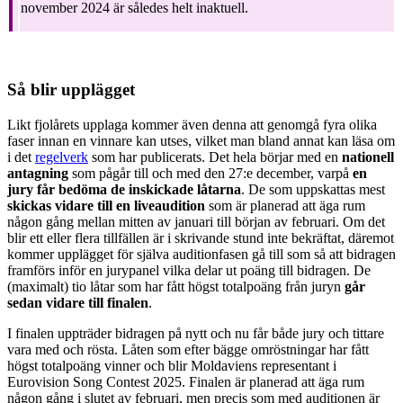
november 2024 är således helt inaktuell.
Så blir upplägget
Likt fjolårets upplaga kommer även denna att genomgå fyra olika
faser innan en vinnare kan utses, vilket man bland annat kan läsa om
i det
regelverk
som har publicerats. Det hela börjar med en
nationell
antagning
som pågår till och med den 27:e december, varpå
en
jury får bedöma de inskickade låtarna
. De som uppskattas mest
skickas vidare till en liveaudition
som är planerad att äga rum
någon gång mellan mitten av januari till början av februari. Om det
blir ett eller flera tillfällen är i skrivande stund inte bekräftat, däremot
kommer upplägget för själva auditionfasen gå till som så att bidragen
framförs inför en jurypanel vilka delar ut poäng till bidragen. De
(maximalt) tio låtar som har fått högst totalpoäng från juryn
går
sedan vidare till finalen
.
I finalen uppträder bidragen på nytt och nu får både jury och tittare
vara med och rösta. Låten som efter bägge omröstningar har fått
högst totalpoäng vinner och blir Moldaviens representant i
Eurovision Song Contest 2025. Finalen är planerad att äga rum
någon gång i slutet av februari, men precis som med auditionen är