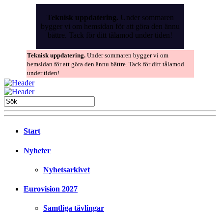
Skip
to
Teknisk uppdatering.
Under sommaren
the
bygger vi om hemsidan för att göra den ännu
content
bättre. Tack för ditt tålamod under tiden!
Teknisk uppdatering.
Under sommaren bygger vi om
hemsidan för att göra den ännu bättre. Tack för ditt tålamod
under tiden!
Start
Nyheter
Nyhetsarkivet
Eurovision 2027
Samtliga tävlingar