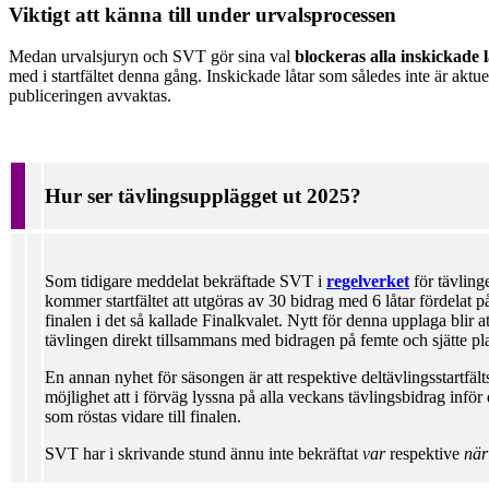
Viktigt att känna till under urvalsprocessen
Medan urvalsjuryn och SVT gör sina val
blockeras alla inskickade 
med i startfältet denna gång. Inskickade låtar som således inte är aktue
publiceringen avvaktas.
Hur ser tävlingsupplägget ut 2025?
Som tidigare meddelat bekräftade SVT i
regelverket
för tävling
kommer startfältet att utgöras av 30 bidrag med 6 låtar fördelat 
finalen i det så kallade Finalkvalet. Nytt för denna upplaga blir a
tävlingen direkt tillsammans med bidragen på femte och sjätte pla
En annan nyhet för säsongen är att respektive deltävlingsstartf
möjlighet att i förväg lyssna på alla veckans tävlingsbidrag infö
som röstas vidare till finalen.
SVT har i skrivande stund ännu inte bekräftat
var
respektive
nä