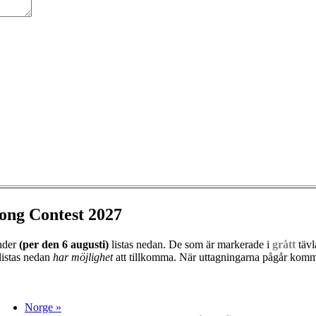
ong Contest 2027
änder
(per den
6 augusti)
listas nedan. De som är markerade i
grått
tävl
listas nedan
har möjlighet
att tillkomma. När uttagningarna pågår kommer
Norge »