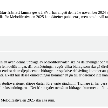
låtar från att kunna ges ut
. SVT har angett den 25:e november 2024 s
lla för Melodifestivalen 2025 kan därefter publiceras, men om du vill ta c
en att även denna upplaga av Melodifestivalen ska ha deltävlingar och
på fem deltävlingar, där omröstningar avgör vilka bidrag som ska gå direk
tt endast de tredjeplacerade bidraget i respektive deltävling kommer att gå
ts. Exakt hur dessa omröstningar kommer att gå till är däremot inte kän
älts studioversioner släpps dagen före varje sändning. Tidigare år har 
r direktsändningarna. Det här betyder också att bidragen kommer att finna
r
Melodifestivalen 2025 ska äga rum.