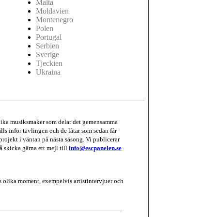
Malta
Moldavien
Montenegro
Polen
Portugal
Serbien
Sverige
Tjeckien
Ukraina
d olika musiksmaker som delar det gemensamma
lls inför tävlingen och de låtar som sedan får
projekt i väntan på nästa säsong. Vi publicerar
å skicka gärna ett mejl till
info@escpanelen.se
 olika moment, exempelvis artistintervjuer och