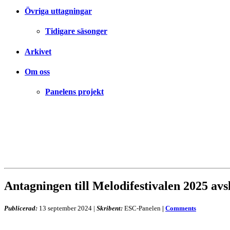
Övriga uttagningar
Tidigare säsonger
Arkivet
Om oss
Panelens projekt
Antagningen till Melodifestivalen 2025 avs
Publicerad:
13 september 2024
|
Skribent:
ESC-Panelen
|
Comments