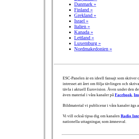
Danmark »
Finland »
Grekland »
Israel »
Italien »
Kanada »
Lettland »
Luxemburg »
Nordmakedonien »
ESC-Panelen är en ideell fansajt som skriver
intresset att året om följa tävlingen och skri
tävla i aktuell Eurovision. Även under den del
även material i våra kanaler på
Facebook
,
In
Bildmaterial vi publicerar i våra kanaler ägs 
Vi vill också tipsa dig om kanalen
Radio Inte
nationella uttagningar, som ämnesval.