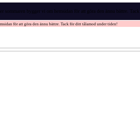
r sommaren bygger vi om hemsidan för att göra den ännu bättre. Tack f
idan för att göra den ännu bättre. Tack för ditt tålamod under tiden!