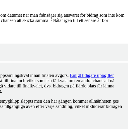
om datumet när man frånsäger sig ansvaret för bidrag som inte kom
hansen att skicka samma låt/låtar igen till ett senare år bör
 uppsamlingskval innan finalen avgörs.
Enligt tidigare uppgifter
t till final och vilka som ska få kvala om en andra chans att nå
 vidare till finalkvalet, dvs. bidragen på fjärde plats får lämna
t.
bara smygklipp släppts men den här gången kommer allmänheten ges
s tillgängliga även efter varje sändning, vilket inkluderar bidragen