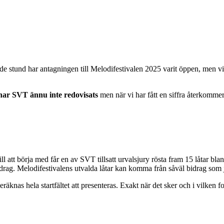
nde stund har antagningen till Melodifestivalen 2025 varit öppen, men vi
har SVT ännu inte redovisats
men när vi har fått en siffra återkommer
 att börja med får en av SVT tillsatt urvalsjury rösta fram 15 låtar bla
bidrag. Melodifestivalens utvalda låtar kan komma från såväl bidrag som
beräknas hela startfältet att presenteras. Exakt när det sker och i vilken 