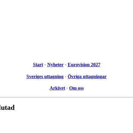
Start
•
Nyheter
•
Eurovision 2027
Sveriges uttagning
•
Övriga uttagningar
Arkivet
•
Om oss
lutad