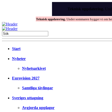
Skip
to
Teknisk uppdatering.
Unde
the
content
Teknisk uppdatering.
Under sommaren bygger vi om hems
Start
Nyheter
Nyhetsarkivet
Eurovision 2027
Samtliga tävlingar
Sveriges uttagning
Avgjorda upplagor