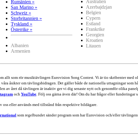
Australien
Rumänien »
Azerbajdzjan
San Marino »
Belgien
Schweiz »
Cypern
Storbritannien »
Estland
Tyskland »
Frankrike
Österrike »
Georgien
Kroatien
Albanien
Litauen
Armenien
 om allt som rör musiktävlingen Eurovision Song Contest. Vi är tio skribenter me
va våra åsikter om tävlingsbidragen. Det gäller både de nationella uttagningar som hå
en av året då tävlingen är inaktiv ger vi dig senaste nytt och genomför olika panel
stagram
och
YouTube
. Följ oss gärna även där! Om du har frågor eller funderingar s
av oss eller används med tillstånd från respektive bildägare.
rnational
som regelbundet sänder program som har Eurovision och/eller tävlingens