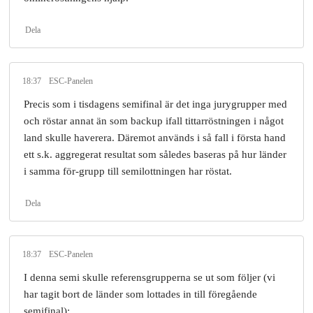
Dela
18:37
ESC-Panelen
Precis som i tisdagens semifinal är det inga jurygrupper med
och röstar annat än som backup ifall tittarröstningen i något
land skulle haverera. Däremot används i så fall i första hand
ett s.k. aggregerat resultat som således baseras på hur länder
i samma för-grupp till semilottningen har röstat.
Dela
18:37
ESC-Panelen
I denna semi skulle referensgrupperna se ut som följer (vi
har tagit bort de länder som lottades in till föregående
semifinal):