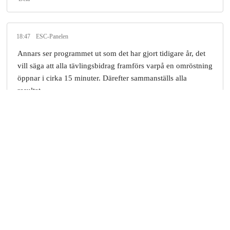
18:47
ESC-Panelen
Annars ser programmet ut som det har gjort tidigare år, det
vill säga att alla tävlingsbidrag framförs varpå en omröstning
öppnar i cirka 15 minuter. Därefter sammanställs alla
resultat.
Dela
18:48
ESC-Panelen
EBU:s röstningspartner sammanställer alla länders
rangordningar, och bidraget som fått flest röster i respektive
land får 12 poäng och därefter i nedåtgående led 10, 8, 7, 6,
5, 4, 3, 2 och 1 poäng. Summorna för bidragen läggs
samman där de 10 bidrag som har fått högst totalpoäng går