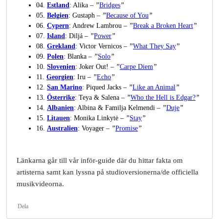
04.
Estland
: Alika –
”
Bridges
”
05.
Belgien
: Gustaph –
”
Because of You
”
06.
Cypern
: Andrew Lambrou –
”
Break a Broken Heart
”
07.
Island
: Diljá –
”
Power
”
08.
Grekland
: Victor Vernicos –
”
What They Say
”
09.
Polen
: Blanka –
”
Solo
”
10.
Slovenien
: Joker Out! –
”
Carpe Diem
”
11.
Georgien
: Iru –
”
Echo
”
12.
San
Marino
: Piqued Jacks –
”
Like an Animal
”
13.
Österrike
: Teya & Salena –
”
Who the Hell is Edgar?
”
14.
Albanien
: Albina & Familja Kelmendi –
”
Duje
”
15.
Litauen
: Monika Linkytė –
”
Stay
”
16.
Australien
: Voyager –
”
Promise
”
Länkarna går till vår inför-guide där du hittar fakta om
artisterna samt kan lyssna på studioversionerna/de officiella
musikvideorna.
Dela