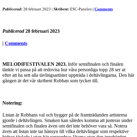
Publicerad:
28 februari 2023
|
Skribent:
ESC-Panelen
|
Comments
Publicerad
28 februari 2023
|
Comments
MELODIFESTIVALEN 2023.
Inför semifinalen och finalen
tänkte vi passa på att redovisa hur våra personliga topp 28 ser ut
efter att ha sett alla tävlingsartister uppträda i deltävlingarna. Den här
gången är det vår skribent Robban som tycker till.
Notering:
Listan är Robbans val och bygger på de framträdanden artisterna
gjorde i deltävlingen. Smaken kan således komma att justeras under
semifinalen och finalen även om det inte behöver vara så. Notera
även att listan inte tar hänsyn till vilka deltävlingar som respektive
bidrag tävlade i utan här rangordnas låtarna utan den innebörden.