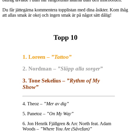
Du får jättegärna kommentera topplistan med dina åsikter. Kom ihåg
att allas smak är okej och ingen smak är på något sätt dålig!
Topp 10
1. Loreen –
”Tattoo”
2. Nordman –
”Släpp alla sorger”
3. Tone Sekelius –
”Rythm of My
Show”
4. Theoz –
”Mer av dig”
5. Panetoz –
”On My Way”
6. Jon Henrik Fjällgren & Arc North feat. Adam
Woods –
”Where You Are (Sávežan)”