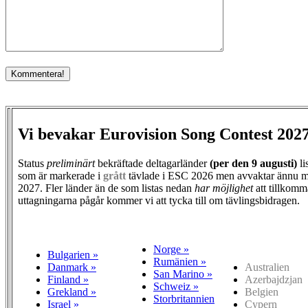
Vi bevakar Eurovision Song Contest 202
Status
preliminärt
bekräftade deltagarländer
(per den
9 augusti)
li
som är markerade i
grått
tävlade i ESC 2026 men avvaktar ännu m
2027. Fler länder än de som listas nedan
har möjlighet
att tillkomm
uttagningarna pågår kommer vi att tycka till om tävlingsbidragen.
Norge »
Bulgarien »
Rumänien »
Danmark »
Australien
San Marino »
Finland »
Azerbajdzjan
Schweiz »
Grekland »
Belgien
Storbritannien
Israel »
Cypern