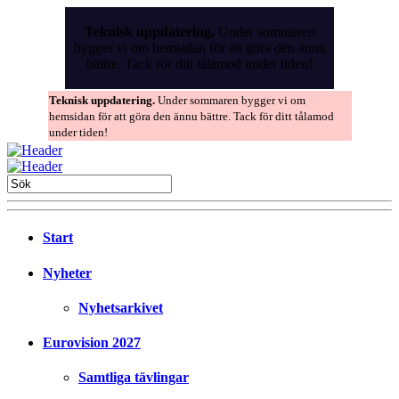
Skip
to
Teknisk uppdatering.
Under sommaren
the
bygger vi om hemsidan för att göra den ännu
content
bättre. Tack för ditt tålamod under tiden!
Teknisk uppdatering.
Under sommaren bygger vi om
hemsidan för att göra den ännu bättre. Tack för ditt tålamod
under tiden!
Start
Nyheter
Nyhetsarkivet
Eurovision 2027
Samtliga tävlingar