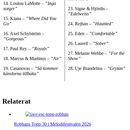
14. Loulou LaMotte –
”Inga
sorger”
23. Signe & Hjördis –
”Edelweiss”
15. Kiana –
”Where Did You
Go”
24. Rejhan –
”Haunted”
16. Axel Schylström –
25. Eden –
”Comfortable”
”Gorgeous”
26. Laurell –
”Sober”
17. Paul Rey –
”Royals”
27. Melanie Wehbe –
”For the
18. Marcus & Martinus –
”Air”
Show”
19. Casanovas –
”Så kommer
28. Uje Brandelius –
”Grytan”
känslorna tillbaka”
Relaterat
Robbans Topp 30 i Melodifestivalen 2026