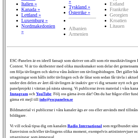
»
Italien »
Estland
Tyskland »
Kanada »
Frankrike
Österrike »
Lettland »
Georgien
Luxemburg »
Kroatien
Nordmakedonien
Litauen
Albanien
»
Armenien
ESC-Panelen är en ideell fansajt som skriver om allt som rör musiktävlingen
Contest. Vi är tio skribenter med olika musiksmaker som delar det gemensamma
om följa tävlingen och skriva våra åsikter om tävlingsbidragen. Det gäller bå
uttagningar som hålls inför tävlingen och de låtar som sedan får tävla i aktu
under den delen av året då tävlingen är inaktiv ger vi dig senaste nytt och g
panelprojekt i väntan på nästa säsong. Vi publicerar även material i våra kan
Instagram
och
YouTube
. Följ oss gärna även där! Om du har frågor eller fun
gärna ett mejl till
info@escpanelen.se
Bildmaterial vi publicerar i våra kanaler ägs av oss eller används med tillstån
bildägare.
Vi vill också tipsa dig om kanalen
Radio International
som regelbundet sän
Eurovision och/eller tävlingens olika moment, exempelvis artistintervjuer oc
uttagningar, som ämnesval.