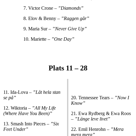
7. Victor Crone –
”Diamonds”
8. Elov & Benny –
”Raggen går”
9. Maria Sur –
”Never Give Up”
10. Mariette –
”One Day”
Plats 11 – 28
11. Ida-Lova –
”Låt hela stan
se på”
20. Tennessee Tears –
”Now I
Know”
12. Wiktoria –
”All My Life
(Where Have You Been)”
21. Ewa Rydberg & Ewa Roos
–
”Länge leve livet”
13. Smash Into Pieces –
”Six
Feet Under”
22. Emil Henrohn –
”Mera
mera mera”