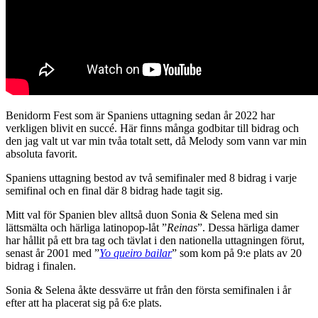
Benidorm Fest som är Spaniens uttagning sedan år 2022 har
verkligen blivit en succé. Här finns många godbitar till bidrag och
den jag valt ut var min tvåa totalt sett, då Melody som vann var min
absoluta favorit.
Spaniens uttagning bestod av två semifinaler med 8 bidrag i varje
semifinal och en final där 8 bidrag hade tagit sig.
Mitt val för Spanien blev alltså duon Sonia & Selena med sin
lättsmälta och härliga latinopop-låt ”
Reinas
”. Dessa härliga damer
har hållit på ett bra tag och tävlat i den nationella uttagningen förut,
senast år 2001 med ”
Yo queiro bailar
” som kom på 9:e plats av 20
bidrag i finalen.
Sonia & Selena åkte dessvärre ut från den första semifinalen i år
efter att ha placerat sig på 6:e plats.