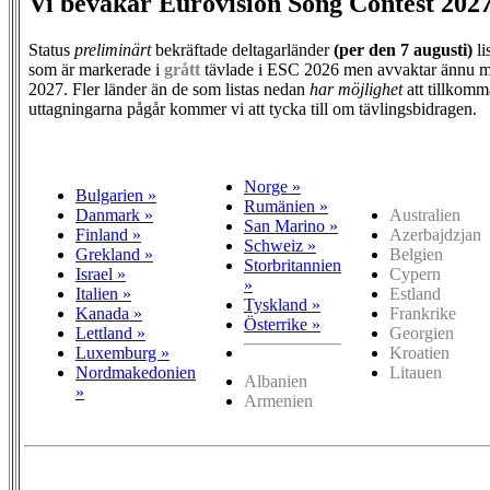
Vi bevakar Eurovision Song Contest 202
Status
preliminärt
bekräftade deltagarländer
(per den
7 augusti)
li
som är markerade i
grått
tävlade i ESC 2026 men avvaktar ännu m
2027. Fler länder än de som listas nedan
har möjlighet
att tillkomm
uttagningarna pågår kommer vi att tycka till om tävlingsbidragen.
Norge »
Bulgarien »
Rumänien »
Danmark »
Australien
San Marino »
Finland »
Azerbajdzjan
Schweiz »
Grekland »
Belgien
Storbritannien
Israel »
Cypern
»
Italien »
Estland
Tyskland »
Kanada »
Frankrike
Österrike »
Lettland »
Georgien
Luxemburg »
Kroatien
Nordmakedonien
Litauen
Albanien
»
Armenien