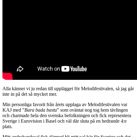
Alla känner vi ju redan till upplägget för Melodifestivalen, så jag går
inte in på det så mycket mer.
Min personliga favorit från årets upplaga av Melodifestivalen var
KAJ med ”
Bara bada bastu
” som oväntat nog tog hem tävlingen
och charmade hela den svenska befolkningen och fick representera
Sverige i Eurovision i Basel och väl där sluta på en hedrande 4:e
plats.
Mitt andrahandsval fick därmed bli mitt val här för Sverige och det