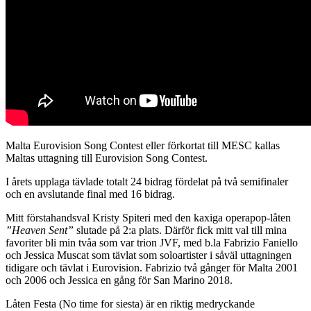
Malta Eurovision Song Contest eller förkortat till MESC kallas
Maltas uttagning till Eurovision Song Contest.
I årets upplaga tävlade totalt 24 bidrag fördelat på två semifinaler
och en avslutande final med 16 bidrag.
Mitt förstahandsval Kristy Spiteri med den kaxiga operapop-låten
”Heaven Sent”
slutade på 2:a plats. Därför fick mitt val till mina
favoriter bli min tvåa som var trion JVF, med b.la Fabrizio Faniello
och Jessica Muscat som tävlat som soloartister i såväl uttagningen
tidigare och tävlat i Eurovision. Fabrizio två gånger för Malta 2001
och 2006 och Jessica en gång för San Marino 2018.
Låten Festa (No time for siesta) är en riktig medryckande