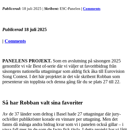
Publicerad:
18 juli 2025
|
Skribent:
ESC-Panelen
|
Comments
Publicerad
18 juli 2025
|
Comments
PANELENS PROJEKT.
Som en avslutning på säsongen 2025
genomför vi vår Best of-serie där vi väljer ut favoritbidrag från
säsongens nationella uttagningar som aldrig fick åka till Eurovision
Song Contest. I det här projektet är det vår skribent Robban som
presenterar sin topplista och denna gång får du se plats 27 till 22.
Så har Robban valt sina favoriter
Av de 37 länder som deltog i Basel hade 27 uttagningar där jury-
och/eller publikröster korade en vinnare per uttagning. Men det
fanns då många andra bidrag kvar som vi i panelen också gillar – i
vissa fall mer än de som de facto fick tävla. I detta projekt har vi låtit