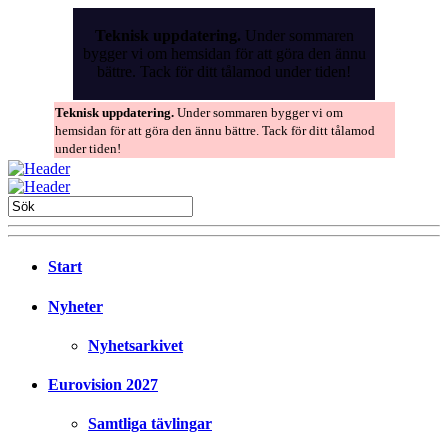
Skip
to
Teknisk uppdatering.
Under sommaren
the
bygger vi om hemsidan för att göra den ännu
content
bättre. Tack för ditt tålamod under tiden!
Teknisk uppdatering.
Under sommaren bygger vi om
hemsidan för att göra den ännu bättre. Tack för ditt tålamod
under tiden!
Start
Nyheter
Nyhetsarkivet
Eurovision 2027
Samtliga tävlingar