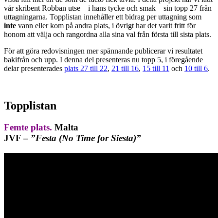
vår skribent Robban utse – i hans tycke och smak – sin topp 27 från
uttagningarna. Topplistan innehåller ett bidrag per uttagning som
inte
vann eller kom på andra plats, i övrigt har det varit fritt för
honom att välja och rangordna alla sina val från första till sista plats.
För att göra redovisningen mer spännande publicerar vi resultatet
bakifrån och upp. I denna del presenteras nu topp 5, i föregående
delar presenterades
plats 27 till 22
,
21 till 16
,
15 till 11
och
10 till 6
.
Topplistan
Femte plats.
Malta
JVF –
”Festa (No Time for Siesta)”