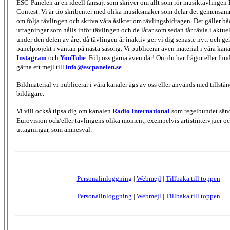
ESC-Panelen är en ideell fansajt som skriver om allt som rör musiktävlingen
Contest. Vi är tio skribenter med olika musiksmaker som delar det gemensamma
om följa tävlingen och skriva våra åsikter om tävlingsbidragen. Det gäller bå
uttagningar som hålls inför tävlingen och de låtar som sedan får tävla i aktu
under den delen av året då tävlingen är inaktiv ger vi dig senaste nytt och g
panelprojekt i väntan på nästa säsong. Vi publicerar även material i våra kan
Instagram
och
YouTube
. Följ oss gärna även där! Om du har frågor eller fun
gärna ett mejl till
info@escpanelen.se
Bildmaterial vi publicerar i våra kanaler ägs av oss eller används med tillstån
bildägare.
Vi vill också tipsa dig om kanalen
Radio International
som regelbundet sän
Eurovision och/eller tävlingens olika moment, exempelvis artistintervjuer oc
uttagningar, som ämnesval.
Personalinloggning
|
Webmejl
|
Tillbaka till toppen
Personalinloggning
|
Webmejl
|
Tillbaka till toppen