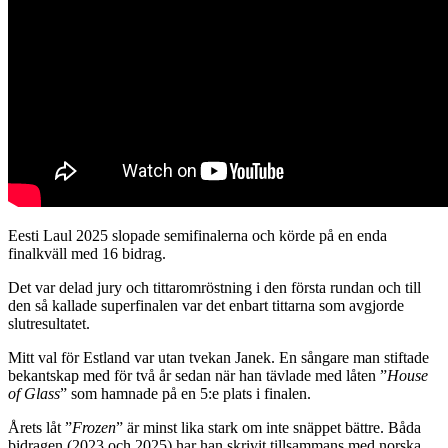
Eesti Laul 2025 slopade semifinalerna och körde på en enda
finalkväll med 16 bidrag.
Det var delad jury och tittaromröstning i den första rundan och till
den så kallade superfinalen var det enbart tittarna som avgjorde
slutresultatet.
Mitt val för Estland var utan tvekan Janek. En sångare man stiftade
bekantskap med för två år sedan när han tävlade med låten ”
House
of Glass
” som hamnade på en 5:e plats i finalen.
Årets låt ”
Frozen
” är minst lika stark om inte snäppet bättre. Båda
bidragen (2023 och 2025) har han skrivit tillsammans med norska