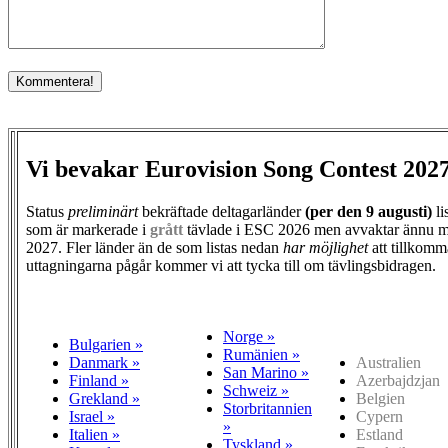
Vi bevakar Eurovision Song Contest 202
Status
preliminärt
bekräftade deltagarländer
(per den
9 augusti)
li
som är markerade i
grått
tävlade i ESC 2026 men avvaktar ännu m
2027. Fler länder än de som listas nedan
har möjlighet
att tillkomm
uttagningarna pågår kommer vi att tycka till om tävlingsbidragen.
Norge »
Bulgarien »
Rumänien »
Danmark »
Australien
San Marino »
Finland »
Azerbajdzjan
Schweiz »
Grekland »
Belgien
Storbritannien
Israel »
Cypern
»
Italien »
Estland
Tyskland »