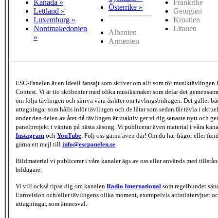
Kanada »
Frankrike
Österrike »
Lettland »
Georgien
Luxemburg »
Kroatien
Nordmakedonien
Litauen
Albanien
»
Armenien
ESC-Panelen är en ideell fansajt som skriver om allt som rör musiktävlingen
Contest. Vi är tio skribenter med olika musiksmaker som delar det gemensamma
om följa tävlingen och skriva våra åsikter om tävlingsbidragen. Det gäller bå
uttagningar som hålls inför tävlingen och de låtar som sedan får tävla i aktu
under den delen av året då tävlingen är inaktiv ger vi dig senaste nytt och g
panelprojekt i väntan på nästa säsong. Vi publicerar även material i våra kan
Instagram
och
YouTube
. Följ oss gärna även där! Om du har frågor eller fun
gärna ett mejl till
info@escpanelen.se
Bildmaterial vi publicerar i våra kanaler ägs av oss eller används med tillstån
bildägare.
Vi vill också tipsa dig om kanalen
Radio International
som regelbundet sän
Eurovision och/eller tävlingens olika moment, exempelvis artistintervjuer oc
uttagningar, som ämnesval.