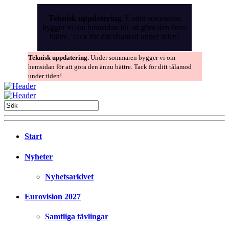
Skip
to
Teknisk uppdatering.
Under sommaren
the
bygger vi om hemsidan för att göra den ännu
content
bättre. Tack för ditt tålamod under tiden!
Teknisk uppdatering.
Under sommaren bygger vi om
hemsidan för att göra den ännu bättre. Tack för ditt tålamod
under tiden!
Start
Nyheter
Nyhetsarkivet
Eurovision 2027
Samtliga tävlingar