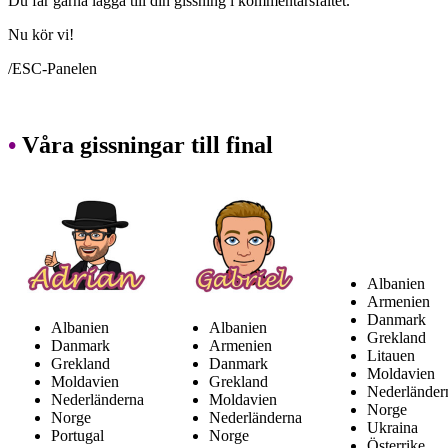
Du får gärna lägga till din gissning i kommentarsfältet.
Nu kör vi!
/ESC-Panelen
•
Våra gissningar till final
Albanien
Armenien
Danmark
Albanien
Albanien
Grekland
Danmark
Armenien
Litauen
Grekland
Danmark
Moldavien
Moldavien
Grekland
Nederländer
Nederländerna
Moldavien
Norge
Norge
Nederländerna
Ukraina
Portugal
Norge
Österrike