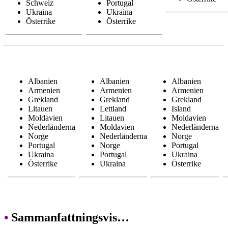
Schweiz
Portugal
Ukraina
Ukraina
Österrike
Österrike
Albanien
Albanien
Albanien
Armenien
Armenien
Armenien
Grekland
Grekland
Grekland
Litauen
Lettland
Island
Moldavien
Litauen
Moldavien
Nederländerna
Moldavien
Nederländerna
Norge
Nederländerna
Norge
Portugal
Norge
Portugal
Ukraina
Portugal
Ukraina
Österrike
Ukraina
Österrike
•
Sammanfattningsvis…