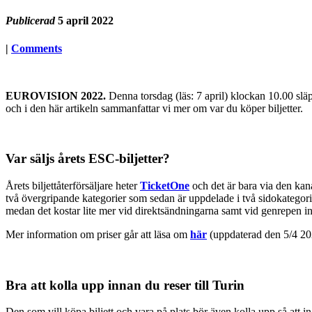
Publicerad
5 april 2022
|
Comments
EUROVISION 2022.
Denna torsdag (läs: 7 april) klockan 10.00 släpp
och i den här artikeln sammanfattar vi mer om var du köper biljetter.
Var säljs årets ESC-biljetter?
Årets biljettåterförsäljare heter
TicketOne
och det är bara via den kana
två övergripande kategorier som sedan är uppdelade i två sidokategorie
medan det kostar lite mer vid direktsändningarna samt vid genrepen in
Mer information om priser går att läsa om
här
(uppdaterad den 5/4 20
Bra att kolla upp innan du reser till Turin
Den som vill köpa biljett och vara på plats bör även kolla upp så att ing