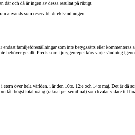
n där och då är ingen av dessa resultat på riktigt.
som används som reserv till direktsändningen.
endast familjeföreställningar som inte betygssätts eller kommenteras av
nte behöver ge allt. Precis som i jurygenrepet körs varje sändning ige
i etern över hela världen, i år den 10:e, 12:e och 14:e maj. Det är då s
fått högst totalpoäng (räknat per semifinal) som kvalar vidare till fina