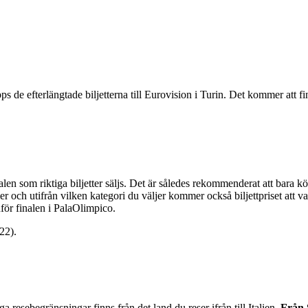
s de efterlängtade biljetterna till Eurovision i Turin. Det kommer att fi
len som riktiga biljetter säljs. Det är således rekommenderat att bara kö
r och utifrån vilken kategori du väljer kommer också biljettpriset att va
för finalen i PalaOlimpico.
22).
a resebegränsningar finns från det land du reser ifrån till Italien.
Från 