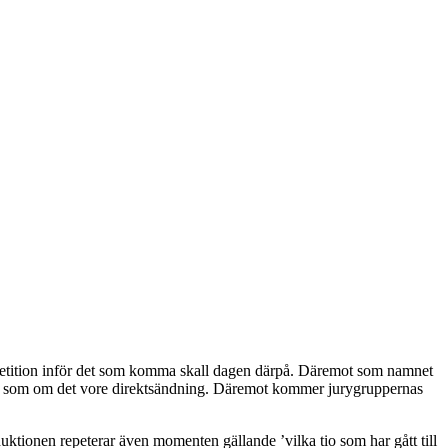
lrepetition inför det som komma skall dagen därpå. Däremot som namnet
ge allt som om det vore direktsändning. Däremot kommer jurygruppernas
uktionen repeterar även momenten gällande ’vilka tio som har gått till