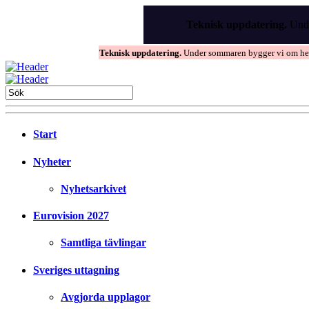
Skip
to
Teknisk uppdatering.
Unde
the
content
Teknisk uppdatering.
Under sommaren bygger vi om hems
Start
Nyheter
Nyhetsarkivet
Eurovision 2027
Samtliga tävlingar
Sveriges uttagning
Avgjorda upplagor