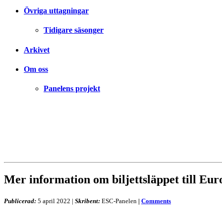
Övriga uttagningar
Tidigare säsonger
Arkivet
Om oss
Panelens projekt
Mer information om biljettsläppet till Eur
Publicerad:
5 april 2022
|
Skribent:
ESC-Panelen
|
Comments