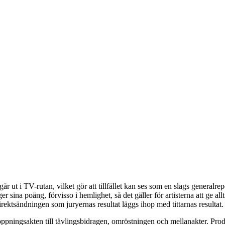
går ut i TV-rutan, vilket gör att tillfället kan ses som en slags genera
gger sina poäng, förvisso i hemlighet, så det gäller för artisterna att 
 direktsändningen som juryernas resultat läggs ihop med tittarnas resultat.
 öppningsakten till tävlingsbidragen, omröstningen och mellanakter. Prod