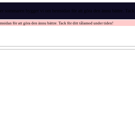
r sommaren bygger vi om hemsidan för att göra den ännu bättre. Tack f
idan för att göra den ännu bättre. Tack för ditt tålamod under tiden!