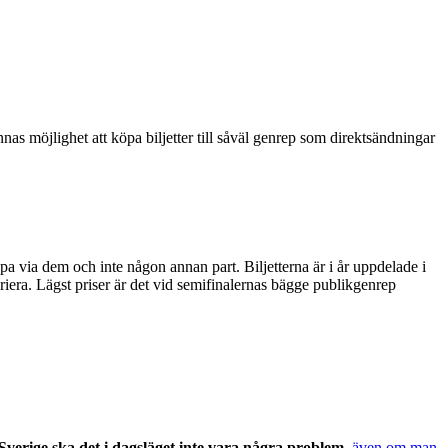
nnas möjlighet att köpa biljetter till såväl genrep som direktsändningar
pa via dem och inte någon annan part. Biljetterna är i år uppdelade i
riera. Lägst priser är det vid semifinalernas bägge publikgenrep
Sverige ska det i dagsläget inte vara några problem
,
även om man