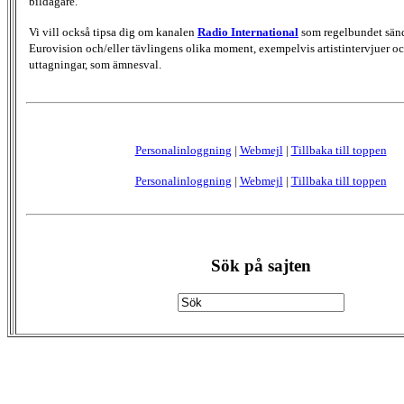
bildägare.
Vi vill också tipsa dig om kanalen
Radio International
som regelbundet sän
Eurovision och/eller tävlingens olika moment, exempelvis artistintervjuer oc
uttagningar, som ämnesval.
Personalinloggning
|
Webmejl
|
Tillbaka till toppen
Personalinloggning
|
Webmejl
|
Tillbaka till toppen
Sök på sajten