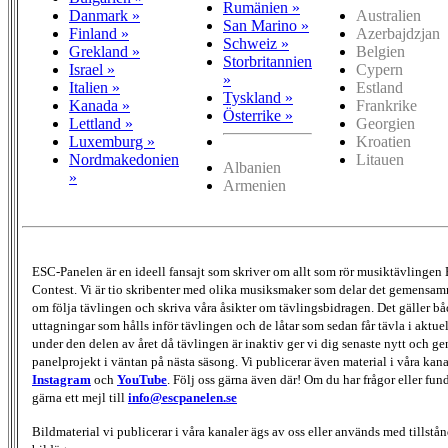
Rumänien »
Danmark »
Australien
San Marino »
Finland »
Azerbajdzjan
Schweiz »
Grekland »
Belgien
Storbritannien
Israel »
Cypern
»
Italien »
Estland
Tyskland »
Kanada »
Frankrike
Österrike »
Lettland »
Georgien
Luxemburg »
Kroatien
Nordmakedonien
Litauen
Albanien
»
Armenien
ESC-Panelen är en ideell fansajt som skriver om allt som rör musiktävlingen
Contest. Vi är tio skribenter med olika musiksmaker som delar det gemensamma
om följa tävlingen och skriva våra åsikter om tävlingsbidragen. Det gäller bå
uttagningar som hålls inför tävlingen och de låtar som sedan får tävla i aktu
under den delen av året då tävlingen är inaktiv ger vi dig senaste nytt och g
panelprojekt i väntan på nästa säsong. Vi publicerar även material i våra kan
Instagram
och
YouTube
. Följ oss gärna även där! Om du har frågor eller fun
gärna ett mejl till
info@escpanelen.se
Bildmaterial vi publicerar i våra kanaler ägs av oss eller används med tillstån