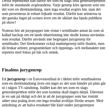
Dessa repetitioner kan därför ses som en slags sista generalrepetition
inför de stundande avgörandena. Varje genrep körs igenom som om
det vore en direktsändning, men inga resultat avgörs här, utan det
som presenteras är enbart fejkade resultat. Därför kan artisterna ta
det ganska lugnt på scenen även om de såklart ska bjuda publiken
på show!
Noteras bör att jurygrupper inte röstar i semifinaler annat än som så
kallad backup om ett lands tittarröstning inte skulle kunna användas
som resultat. Därför används inte begreppet jurygenrep för
semifinaler. Det förekommer också matinégenrep inför finalen, men
då brukar artister, programledare och öppnings- och mellanakter inte
repetera med fokus på hår och smink.
Finalens jurygenrep
Ett
jurygenrep
i en Eurovisionfinal är i likhet inför semifinalerna
som en direktsändning även om inget av det som händer på plats går
ut i någon TV-sändning. Istället kan det ses som en slags
generalrepetition inför det som komma skall dagen därpå. Däremot
är en sak på riktigt och det är att de jurygrupper som har rösträtt
sätter sina poäng även om inga resultat avslöjas förrän senare. Med
anledning av att halva resultatet blir klart under jurygenrepen