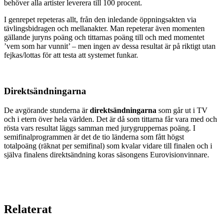
behöver alla artister leverera till 100 procent.
I genrepet repeteras allt, från den inledande öppningsakten via
tävlingsbidragen och mellanakter. Man repeterar även momenten
gällande juryns poäng och tittarnas poäng till och med momentet
’vem som har vunnit’ – men ingen av dessa resultat är på riktigt utan
fejkas/lottas för att testa att systemet funkar.
Direktsändningarna
De avgörande stunderna är
direktsändningarna
som går ut i TV
och i etern över hela världen. Det är då som tittarna får vara med och
rösta vars resultat läggs samman med jurygruppernas poäng. I
semifinalprogrammen är det de tio länderna som fått högst
totalpoäng (räknat per semifinal) som kvalar vidare till finalen och i
själva finalens direktsändning koras säsongens Eurovisionvinnare.
Relaterat