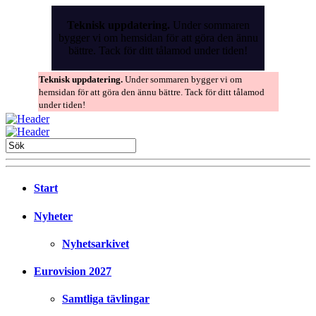
Skip
to
Teknisk uppdatering.
Under sommaren
the
bygger vi om hemsidan för att göra den ännu
content
bättre. Tack för ditt tålamod under tiden!
Teknisk uppdatering.
Under sommaren bygger vi om
hemsidan för att göra den ännu bättre. Tack för ditt tålamod
under tiden!
Start
Nyheter
Nyhetsarkivet
Eurovision 2027
Samtliga tävlingar