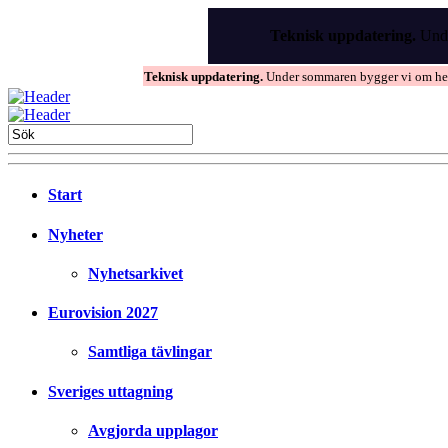
Skip
to
Teknisk uppdatering.
Unde
the
content
Teknisk uppdatering.
Under sommaren bygger vi om hems
Start
Nyheter
Nyhetsarkivet
Eurovision 2027
Samtliga tävlingar
Sveriges uttagning
Avgjorda upplagor