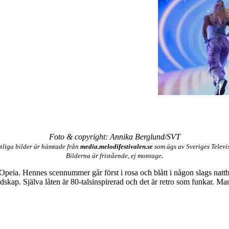
Foto & copyright: Annika Berglund/SVT
tliga bilder är hämtade från
media.melodifestivalen.se
som ägs av Sveriges Televi
.
Bilderna är fristående, ej montage
peia. Hennes scennummer går först i rosa och blått i någon slags nattba
kap. Själva låten är 80-talsinspirerad och det är retro som funkar. Man k