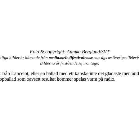
Foto & copyright: Annika Berglund/SVT
tliga bilder är hämtade från
media.melodifestivalen.se
som ägs av Sveriges Televi
.
Bilderna är fristående, ej montage
er från Lancelot, eller en ballad med ett kanske inte det gladaste men ä
 popballad som oavsett resultat kommer spelas varm på radio.