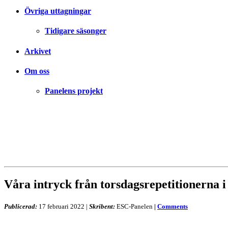
Övriga uttagningar
Tidigare säsonger
Arkivet
Om oss
Panelens projekt
Våra intryck från torsdagsrepetitionerna i
Publicerad:
17 februari 2022
|
Skribent:
ESC-Panelen
|
Comments