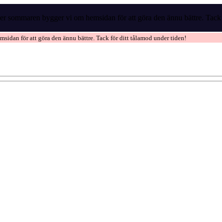
r sommaren bygger vi om hemsidan för att göra den ännu bättre. Tack f
idan för att göra den ännu bättre. Tack för ditt tålamod under tiden!