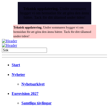
Skip
to
Teknisk uppdatering.
Under sommaren
the
bygger vi om hemsidan för att göra den ännu
content
bättre. Tack för ditt tålamod under tiden!
Teknisk uppdatering.
Under sommaren bygger vi om
hemsidan för att göra den ännu bättre. Tack för ditt tålamod
under tiden!
Start
Nyheter
Nyhetsarkivet
Eurovision 2027
Samtliga tävlingar