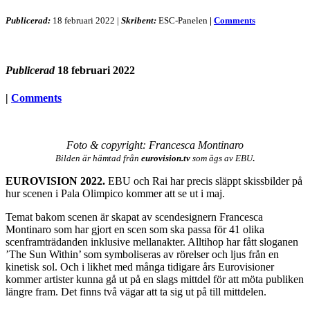
Publicerad:
18 februari 2022
|
Skribent:
ESC-Panelen
|
Comments
Publicerad
18 februari 2022
|
Comments
Foto & copyright: Francesca Montinaro
.
Bilden är hämtad från
eurovision.tv
som ägs av EBU
EUROVISION 2022.
EBU och Rai har precis släppt skissbilder på
hur scenen i Pala Olimpico kommer att se ut i maj.
Temat bakom scenen är skapat av scendesignern Francesca
Montinaro som har gjort en scen som ska passa för 41 olika
scenframträdanden inklusive mellanakter. Alltihop har fått sloganen
’The Sun Within’ som symboliseras av rörelser och ljus från en
kinetisk sol. Och i likhet med många tidigare års Eurovisioner
kommer artister kunna gå ut på en slags mittdel för att möta publiken
längre fram. Det finns två vägar att ta sig ut på till mittdelen.