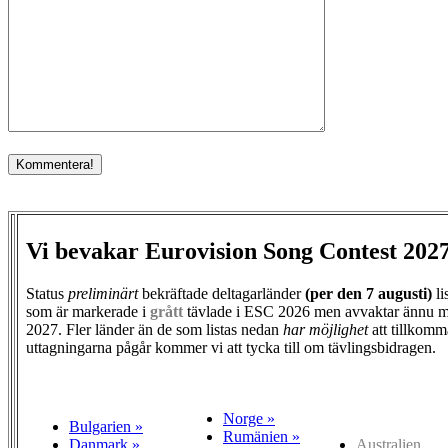
Vi bevakar Eurovision Song Contest 202
Status
preliminärt
bekräftade deltagarländer
(per den
7 augusti)
li
som är markerade i
grått
tävlade i ESC 2026 men avvaktar ännu m
2027. Fler länder än de som listas nedan
har möjlighet
att tillkomm
uttagningarna pågår kommer vi att tycka till om tävlingsbidragen.
Norge »
Bulgarien »
Rumänien »
Danmark »
Australien