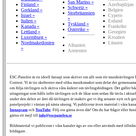
San Marino »
Finland »
Azerbajdzjan
Schweiz »
Grekland »
Belgien
Storbritannien
Israel »
Cypern
»
Italien »
Estland
Tyskland »
Kanada »
Frankrike
Österrike »
Lettland »
Georgien
Luxemburg »
Kroatien
Nordmakedonien
Litauen
Albanien
»
Armenien
ESC-Panelen är en ideell fansajt som skriver om allt som rör musiktävlingen
Contest. Vi är tio skribenter med olika musiksmaker som delar det gemensamma
om följa tävlingen och skriva våra åsikter om tävlingsbidragen. Det gäller bå
uttagningar som hålls inför tävlingen och de låtar som sedan får tävla i aktu
under den delen av året då tävlingen är inaktiv ger vi dig senaste nytt och g
panelprojekt i väntan på nästa säsong. Vi publicerar även material i våra kan
Instagram
och
YouTube
. Följ oss gärna även där! Om du har frågor eller fun
gärna ett mejl till
info@escpanelen.se
Bildmaterial vi publicerar i våra kanaler ägs av oss eller används med tillstån
bildägare.