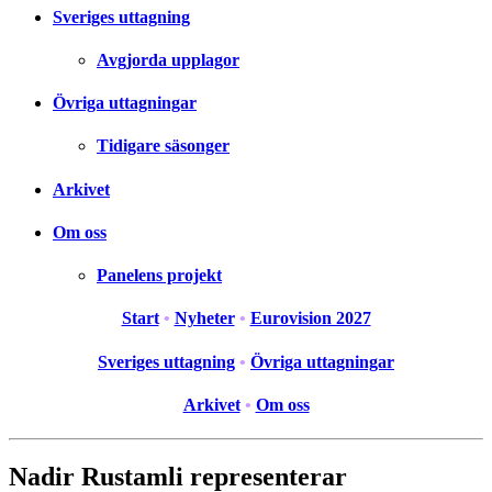
Sveriges uttagning
Avgjorda upplagor
Övriga uttagningar
Tidigare säsonger
Arkivet
Om oss
Panelens projekt
Start
•
Nyheter
•
Eurovision 2027
Sveriges uttagning
•
Övriga uttagningar
Arkivet
•
Om oss
Nadir Rustamli representerar