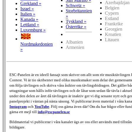
San Marino »
Azerbajdzjan
Grekland »
Schweiz »
Belgien
Israel »
Storbritannien
Cypern
Italien »
»
Estland
Kanada »
Tyskland »
Frankrike
Lettland »
Österrike »
Georgien
Luxemburg »
Kroatien
Litauen
Albanien
Nordmakedonien
Armenien
»
ESC-Panelen är en ideell fansajt som skriver om allt som rör musiktävlingen
Contest. Vi är tio skribenter med olika musiksmaker som delar det gemensamma
om följa tävlingen och skriva våra åsikter om tävlingsbidragen. Det gäller bå
uttagningar som hålls inför tävlingen och de låtar som sedan får tävla i aktu
under den delen av året då tävlingen är inaktiv ger vi dig senaste nytt och g
panelprojekt i väntan på nästa säsong. Vi publicerar även material i våra kan
Instagram
och
YouTube
. Följ oss gärna även där! Om du har frågor eller fun
gärna ett mejl till
info@escpanelen.se
Bildmaterial vi publicerar i våra kanaler ägs av oss eller används med tillstån
bildägare.