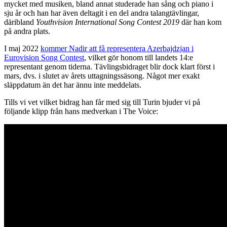
mycket med musiken, bland annat studerade han sång och piano i
sju år och han har även deltagit i en del andra talangtävlingar,
däribland
Youthvision International Song Contest 2019
där han kom
på andra plats.
I maj 2022
kommer Nadir att få representera Azerbajdzjan i
Eurovision Song Contest
, vilket gör honom till landets 14:e
representant genom tiderna. Tävlingsbidraget blir dock klart först i
mars, dvs. i slutet av årets uttagningssäsong. Något mer exakt
släppdatum än det har ännu inte meddelats.
Tills vi vet vilket bidrag han får med sig till Turin bjuder vi på
följande klipp från hans medverkan i The Voice: