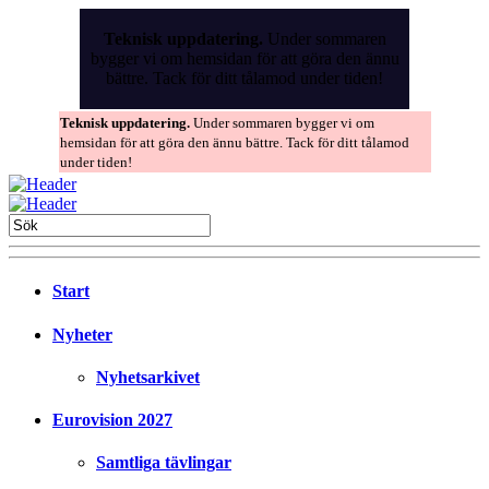
Skip
to
Teknisk uppdatering.
Under sommaren
the
bygger vi om hemsidan för att göra den ännu
content
bättre. Tack för ditt tålamod under tiden!
Teknisk uppdatering.
Under sommaren bygger vi om
hemsidan för att göra den ännu bättre. Tack för ditt tålamod
under tiden!
Start
Nyheter
Nyhetsarkivet
Eurovision 2027
Samtliga tävlingar