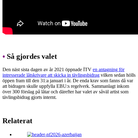
•
Så gjordes valet
Den näst sista dagen av år 2021 öppnade İTV
en antagning för
intresserade låtskrivare att skicka in tävlingsbidrag
vilken sedan hölls
öppen fram till den 31:a januari i år. De enda krav som fanns då var
att bidragen skulle uppfylla EBU:s regelverk. Sammanlagt inkom
över 300 förslag på låtar och därefter har valet av såväl artist som
tävlingsbidrag gjorts internt.
Relaterat