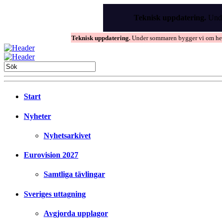
Skip
to
Teknisk uppdatering.
Unde
the
content
Teknisk uppdatering.
Under sommaren bygger vi om hems
Start
Nyheter
Nyhetsarkivet
Eurovision 2027
Samtliga tävlingar
Sveriges uttagning
Avgjorda upplagor