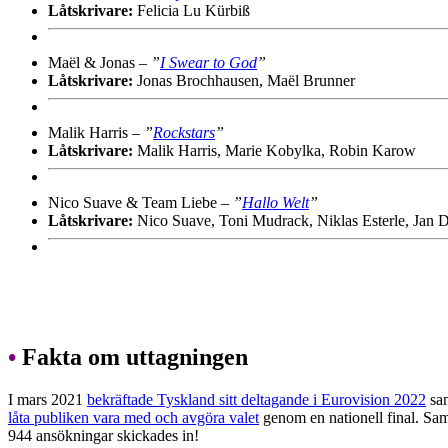
Låtskrivare:
Felicia Lu Kürbiß
Maël & Jonas –
”
I Swear to God
”
Låtskrivare:
Jonas Brochhausen, Maël Brunner
Malik Harris –
”
Rockstars
”
Låtskrivare:
Malik Harris, Marie Kobylka, Robin Karow
Nico Suave & Team Liebe –
”
Hallo Welt
”
Låtskrivare:
Nico Suave, Toni Mudrack, Niklas Esterle, Jan D
•
Fakta om uttagningen
I mars 2021
bekräftade Tyskland sitt deltagande i Eurovision 2022
sam
låta publiken vara med och avgöra valet
genom en nationell final. Samm
944 ansökningar skickades in!