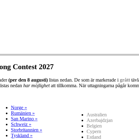
ong Contest 2027
änder
(per den
8 augusti)
listas nedan. De som är markerade i
grått
tävl
listas nedan
har möjlighet
att tillkomma. När uttagningarna pågår kommer
Norge »
Rumänien »
Australien
San Marino »
Azerbajdzjan
Schweiz »
Belgien
Storbritannien »
Cypern
Tyskland »
Estland