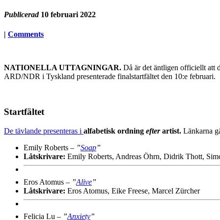
Publicerad
10 februari 2022
|
Comments
NATIONELLA UTTAGNINGAR.
Då är det äntligen officiellt at
ARD/NDR i Tyskland presenterade finalstartfältet den 10:e februari.
Startfältet
De tävlande presenteras i
alfabetisk ordning
efter
artist.
Länkarna går
Emily Roberts –
”
Soap
”
Låtskrivare:
Emily Roberts, Andreas Öhrn, Didrik Thott, S
Eros Atomus –
”
Alive
”
Låtskrivare:
Eros Atomus, Eike Freese, Marcel Zürcher
Felicia Lu –
”
Anxiety
”