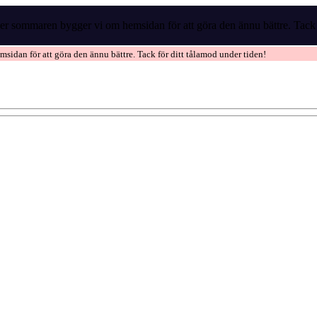
r sommaren bygger vi om hemsidan för att göra den ännu bättre. Tack f
idan för att göra den ännu bättre. Tack för ditt tålamod under tiden!