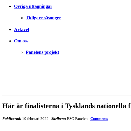
Övriga uttagningar
Tidigare säsonger
Arkivet
Om oss
Panelens projekt
Här är finalisterna i Tysklands nationella 
Publicerad:
10 februari 2022
|
Skribent:
ESC-Panelen
|
Comments