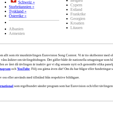
Belgien
Schweiz »
Cypern
Storbritannien »
Estland
Tyskland »
Frankrike
Österrike »
Georgien
Kroatien
Litauen
Albanien
Armenien
 om allt som rör musiktävlingen Eurovision Song Contest. Vi är tio skribenter me
va våra åsikter om tävlingsbidragen. Det gäller både de nationella uttagningar som hå
en av året då tävlingen är inaktiv ger vi dig senaste nytt och genomför olika panel
stagram
och
YouTube
. Följ oss gärna även där! Om du har frågor eller funderingar s
av oss eller används med tillstånd från respektive bildägare.
rnational
som regelbundet sänder program som har Eurovision och/eller tävlingens