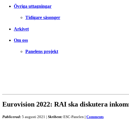
Övriga uttagningar
Tidigare säsonger
Arkivet
Om oss
Panelens projekt
Eurovision 2022: RAI ska diskutera inkom
Publicerad:
5 augusti 2021
|
Skribent:
ESC-Panelen
|
Comments