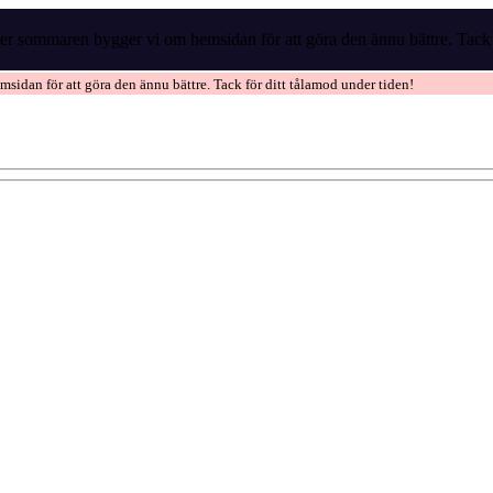
r sommaren bygger vi om hemsidan för att göra den ännu bättre. Tack f
idan för att göra den ännu bättre. Tack för ditt tålamod under tiden!