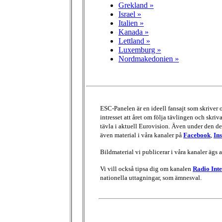
Grekland »
Israel »
Italien »
Kanada »
Lettland »
Luxemburg »
Nordmakedonien »
ESC-Panelen är en ideell fansajt som skriver
intresset att året om följa tävlingen och skri
tävla i aktuell Eurovision. Även under den del
även material i våra kanaler på
Facebook
,
In
Bildmaterial vi publicerar i våra kanaler ägs 
Vi vill också tipsa dig om kanalen
Radio Inte
nationella uttagningar, som ämnesval.