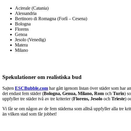
Acireale (Catania)
Alessandria
Bertinoro di Romagna (Forlì – Cesena)
Bologna
Florens
Genoa
Jesolo (Venedig)
Matera
Milano
Spekulationer om realistiska bud
Sajten
ESCBubble.com
har gått igenom listan över städer som har a
det endast fem städer (
Bologna, Genua, Milano, Rom
och
Turin
) s
uppfyller tre städer två av tre kriterier (
Florens, Jesolo
och
Trieste
) o
Vi får se om någon av de fem städerna som alltså uppfyller alla tre kri
än vilken stad som får jobbet!