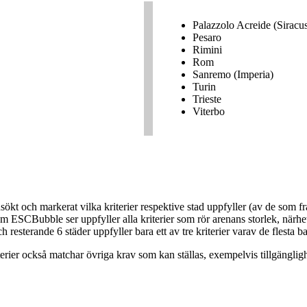
Palazzolo Acreide (Siracu
Pesaro
Rimini
Rom
Sanremo (Imperia)
Turin
Trieste
Viterbo
nsökt och markerat vilka kriterier respektive stad uppfyller (av de som
om ESCBubble ser uppfyller alla kriterier som rör arenans storlek, närhet
ch resterande 6 städer uppfyller bara ett av tre kriterier varav de flesta ba
terier också matchar övriga krav som kan ställas, exempelvis tillgängligh