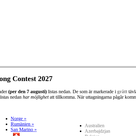
ong Contest 2027
änder
(per den
7 augusti)
listas nedan. De som är markerade i
grått
tävl
listas nedan
har möjlighet
att tillkomma. När uttagningarna pågår kommer
Norge »
Rumänien »
Australien
San Marino »
Azerbajdzjan