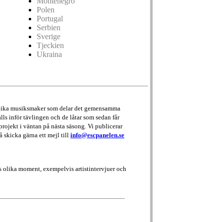
Montenegro
Polen
Portugal
Serbien
Sverige
Tjeckien
Ukraina
d olika musiksmaker som delar det gemensamma
lls inför tävlingen och de låtar som sedan får
projekt i väntan på nästa säsong. Vi publicerar
å skicka gärna ett mejl till
info@escpanelen.se
 olika moment, exempelvis artistintervjuer och