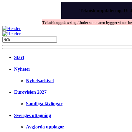
Skip
to
Teknisk uppdatering.
Unde
the
content
Teknisk uppdatering.
Under sommaren bygger vi om hems
Start
Nyheter
Nyhetsarkivet
Eurovision 2027
Samtliga tävlingar
Sveriges uttagning
Avgjorda upplagor