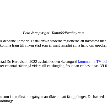
Foto & copyright: Tama66/Pixabay.com
k deadline ut för de 17 italienska städerna/regionerna att inkomma med 
omma fram till vilken stad som är mest lämplig att ta hand om uppdrag
dstad för Eurovision 2022 avslutades den 4:e augusti
kommer nu TV-bola
er ett antal städer gå vidare till en slutgiltig fas innan ett beslut tas. Vi
alien som i den första omgången ansökte om att få uppdraget. De har seda
ordning):