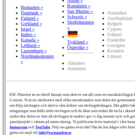
Norge »
Rumänien »
Bulgarien »
San Marino »
Danmark »
Australien
Schweiz »
Finland »
Azerbajdzjan
Storbritannien
Grekland »
Belgien
»
Israel »
Cypern
Italien »
Estland
Kanada »
Frankrike
Tyskland »
Lettland »
Georgien
Österrike »
Luxemburg »
Kroatien
Nordmakedonien
Litauen
»
Albanien
Armenien
ESC-Panelen är en ideell fansajt som skriver om allt som rör musiktävlingen
Contest. Vi är tio skribenter med olika musiksmaker som delar det gemensamma
om följa tävlingen och skriva våra åsikter om tävlingsbidragen. Det gäller bå
uttagningar som hålls inför tävlingen och de låtar som sedan får tävla i aktu
under den delen av året då tävlingen är inaktiv ger vi dig senaste nytt och g
panelprojekt i väntan på nästa säsong. Vi publicerar även material i våra kan
Instagram
och
YouTube
. Följ oss gärna även där! Om du har frågor eller fun
gärna ett mejl till
info@escpanelen.se