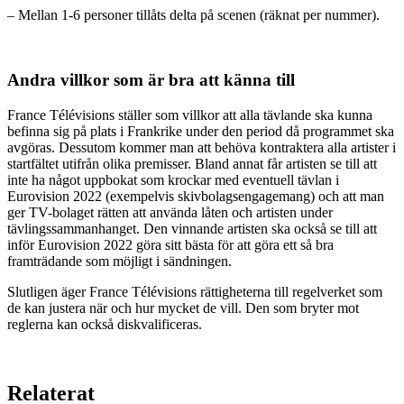
– Mellan 1-6 personer tillåts delta på scenen (räknat per nummer).
Andra villkor som är bra att känna till
France Télévisions ställer som villkor att alla tävlande ska kunna
befinna sig på plats i Frankrike under den period då programmet ska
avgöras. Dessutom kommer man att behöva kontraktera alla artister i
startfältet utifrån olika premisser. Bland annat får artisten se till att
inte ha något uppbokat som krockar med eventuell tävlan i
Eurovision 2022 (exempelvis skivbolagsengagemang) och att man
ger TV-bolaget rätten att använda låten och artisten under
tävlingssammanhanget. Den vinnande artisten ska också se till att
inför Eurovision 2022 göra sitt bästa för att göra ett så bra
framträdande som möjligt i sändningen.
Slutligen äger France Télévisions rättigheterna till regelverket som
de kan justera när och hur mycket de vill. Den som bryter mot
reglerna kan också diskvalificeras.
Relaterat