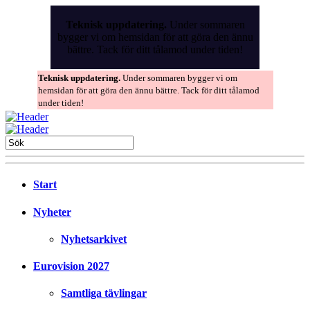
Skip
to
Teknisk uppdatering.
Under sommaren
the
bygger vi om hemsidan för att göra den ännu
content
bättre. Tack för ditt tålamod under tiden!
Teknisk uppdatering.
Under sommaren bygger vi om
hemsidan för att göra den ännu bättre. Tack för ditt tålamod
under tiden!
Start
Nyheter
Nyhetsarkivet
Eurovision 2027
Samtliga tävlingar