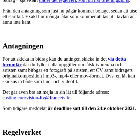
bidrag – självklart
under det regelverk som nu har offentliggjorts
.
Från den antagning som just nu pågår kommer bolaget sedan att utse
ett startfält. Exakt hur många låtar som kommer att tas ut i tävlan är
ännu inte känt.
Antagningen
För att skicka in bidrag kan du antingen skicka in det
via detta
formulär
där du fyller i alla uppgifter om låtskrivaren/na och
artisten samt bifogar ett fotografi på artisten, ett CV samt bidragets
originalkomposition i mp3-, mp4- eller mov-format. Dvs, en låt kan
skickas in både som ljud- och videofil.
Det går även bra att mejla in sin låt till följande adress:
casting.eurovision-ftv@francetv.fr
Som tidigare meddelat
är deadline satt till den 24:e oktober 2021
.
Regelverket