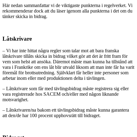
Här nedan sammanfattar vi de viktigaste punkterna i regelverket. Vi
rekommenderar dock att du läser igenom alla punkterna i det om du
tänker skicka in bidrag.
Låtskrivare
– Vi har inte hittat några regler som talar mot att bara franska
låtskrivare tillåts skicka in bidrag vilket gör att det är fritt fram för
vem som helst att ansöka. Däremot måste man kunna ha tillstånd att
vara i Frankrike om ens låt blir utvald liksom att man inte får ha varit
föremål för brottsutredning. Självklart får heller inte personer som
arbetar inom eller med produktionen delta i tävlingen.
– Låtskrivare som får med tävlingsbidrag måste registrera sig eller
vara registrerade hos SACEM och/eller med någon liknande
motsvarighet.
– Låtskrivaren/na bakom ett tävlingsbidrag måste kunna garantera
att den/de har 100 procent upphovsrätt till bidraget.