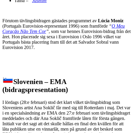
Tainá –
“
Jasmim
“
Förutom tävlingsbidragen gästades programmet av
Lúcia Moniz
(Portugals Eurovision-representant 1996) som framförde
“
O Meu
Coração Não Tem Cor
”
, som var hennes Eurovision-bidrag från det
året. Hon placerade sig sexa i Eurovision i Oslo 1996 vilket var
Portugals bästa placering fram till det att Salvador Sobral vann
Eurovision 2017.
Slovenien – EMA
(bidragspresentation)
I lördags (28:e februari) stod det klart vilket tävlingsbidrag som
Sloveniens artist Ana Soklič får med sig till Rotterdam i maj. Det var
i en specialsändning av EMA den 27:e februari som tävlingsbidraget
meddelades och där Ana Soklič framförde låten för första gången.
Initialt var det sagt att det skulle hållas en final den kvällen för att
låta publiken utse en vinnarlåt, men på grund av det besked som