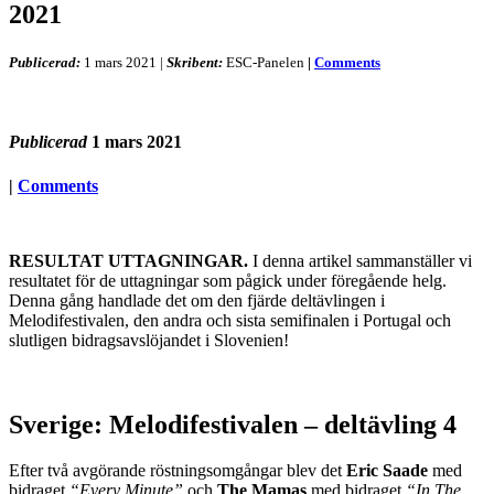
2021
Publicerad:
1 mars 2021
|
Skribent:
ESC-Panelen
|
Comments
Publicerad
1 mars 2021
|
Comments
RESULTAT UTTAGNINGAR.
I denna artikel sammanställer vi
resultatet för de uttagningar som pågick under föregående helg.
Denna gång handlade det om den fjärde deltävlingen i
Melodifestivalen, den andra och sista semifinalen i Portugal och
slutligen bidragsavslöjandet i Slovenien!
Sverige: Melodifestivalen – deltävling 4
Efter två avgörande röstningsomgångar blev det
Eric Saade
med
bidraget
“Every Minute”
och
The Mamas
med bidraget
“In The