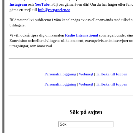
Instagram
och
YouTube
. Följ oss gärna även där! Om du har frågor eller fun
gärna ett mejl till
info@escpanelen.se
Bildmaterial vi publicerar i våra kanaler ägs av oss eller används med tillstån
bildägare.
Vi vill också tipsa dig om kanalen
Radio International
som regelbundet sän
Eurovision och/eller tävlingens olika moment, exempelvis artistintervjuer oc
uttagningar, som ämnesval.
Personalinloggning
|
Webmejl
|
Tillbaka till toppen
Personalinloggning
|
Webmejl
|
Tillbaka till toppen
Sök på sajten