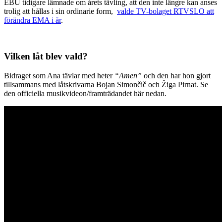
EBU tidigare lämnade om årets tävling, att den inte längre kan anses
trolig att hållas i sin ordinarie form,
valde TV-bolaget RTVSLO att
förändra EMA i år
.
Vilken låt blev vald?
Bidraget som Ana tävlar med heter
“Amen”
och den har hon gjort
tillsammans med låtskrivarna Bojan Simončič och Žiga Pirnat. Se
den officiella musikvideon/framträdandet här nedan.