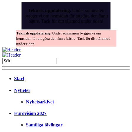
Skip
to
Teknisk uppdatering.
Under sommaren
the
bygger vi om hemsidan för att göra den ännu
content
bättre. Tack för ditt tålamod under tiden!
Teknisk uppdatering.
Under sommaren bygger vi om
hemsidan för att göra den ännu bättre. Tack för ditt tålamod
under tiden!
Start
Nyheter
Nyhetsarkivet
Eurovision 2027
Samtliga tävlingar