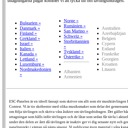
uttagningarna pågår kommer vi att tycka till om tävlingsbidragen.
Norge »
Bulgarien »
Rumänien »
Danmark »
Australien
San Marino »
Finland »
Azerbajdzjan
Schweiz »
Grekland »
Belgien
Storbritannien
Israel »
Cypern
»
Italien »
Estland
Tyskland »
Kanada »
Frankrike
Österrike »
Lettland »
Georgien
Luxemburg »
Kroatien
Nordmakedonien
Litauen
Albanien
»
Armenien
ESC-Panelen är en ideell fansajt som skriver om allt som rör musiktävlingen
Contest. Vi är tio skribenter med olika musiksmaker som delar det gemensamma
om följa tävlingen och skriva våra åsikter om tävlingsbidragen. Det gäller bå
uttagningar som hålls inför tävlingen och de låtar som sedan får tävla i aktu
under den delen av året då tävlingen är inaktiv ger vi dig senaste nytt och g
panelprojekt i väntan på nästa säsong. Vi publicerar även material i våra kan