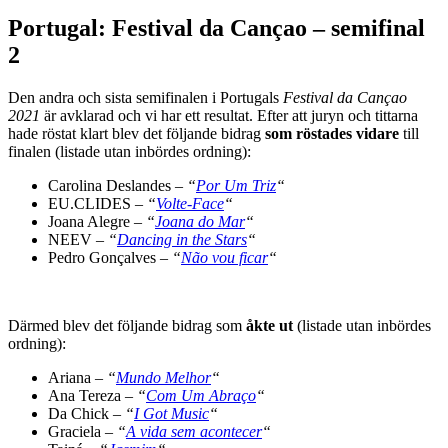
Portugal: Festival da Cançao – semifinal
2
Den andra och sista semifinalen i Portugals
Festival da Cançao
2021
är avklarad och vi har ett resultat. Efter att juryn och tittarna
hade röstat klart blev det följande bidrag
som röstades vidare
till
finalen (listade utan inbördes ordning):
Carolina Deslandes –
“
Por Um Triz
“
EU.CLIDES –
“
Volte-Face
“
Joana Alegre –
“
Joana do Mar
“
NEEV –
“
Dancing in the Stars
“
Pedro Gonçalves –
“
Não vou ficar
“
Därmed blev det följande bidrag som
åkte ut
(listade utan inbördes
ordning):
Ariana –
“
Mundo Melhor
“
Ana Tereza –
“
Com Um Abraço
“
Da Chick –
“
I Got Music
“
Graciela –
“
A vida sem acontecer
“