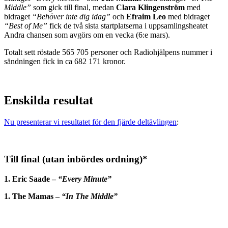
Middle”
som gick till final, medan
Clara Klingenström
med
bidraget
“Behöver inte dig idag”
och
Efraim Leo
med bidraget
“Best of Me”
fick de två sista startplatserna i uppsamlingsheatet
Andra chansen som avgörs om en vecka (6:e mars).
Totalt sett röstade 565 705 personer och Radiohjälpens nummer i
sändningen fick in ca 682 171 kronor.
Enskilda resultat
Nu presenterar vi resultatet för den fjärde deltävlingen
:
Till final (utan inbördes ordning)*
1. Eric Saade –
“Every Minute”
1. The Mamas –
“In The Middle”