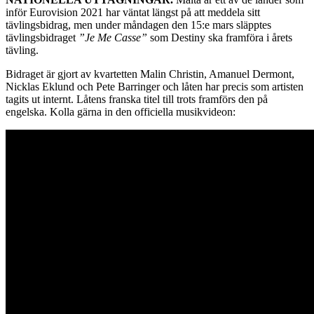
inför Eurovision 2021 har väntat längst på att meddela sitt
tävlingsbidrag, men under måndagen den 15:e mars släpptes
tävlingsbidraget
”Je Me Casse”
som Destiny ska framföra i årets
tävling.
Bidraget är gjort av kvartetten Malin Christin, Amanuel Dermont,
Nicklas Eklund och Pete Barringer och låten har precis som artisten
tagits ut internt. Låtens franska titel till trots framförs den på
engelska. Kolla gärna in den officiella musikvideon: