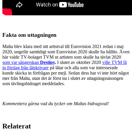
Fakta om uttagningen
Malta blev klara med sitt artistval till Eurovision 2021 redan i maj
2020, ungefär samtidigt som Eurovision 2020 skulle ha hållits. Även
här valde TV-bolaget TVM ut artisten som skulle ha tävlat 2020
som var sångerskan
Destiny
.
I slutet av oktober 2020
ville TVM få
in förslag från låtskrivare
på låtar och alla som var intresserade
kunde skicka in förfrågan per mejl. Sedan dess har vi inte hört något
mer från Malta, utan det är först nu i slutet av uttagningssäsongen
som tävlingsbidraget meddelades.
Kommentera gärna vad du tycker om Maltas bidragsval!
Relaterat