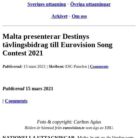
Sveriges uttagning
•
Övriga uttagningar
Arkivet
•
Om oss
Malta presenterar Destinys
tävlingsbidrag till Eurovision Song
Contest 2021
Publicerad:
15 mars 2021
|
Skribent:
ESC-Panelen
|
Comments
Publicerad
15 mars 2021
|
Comments
Foto & copyright: Carlton Agius
.
Bilden är hämtad från
eurovision.tv
som ägs av EBU
NATIONELLA UTTAGNINGAR.
Malta är ett av de länder som