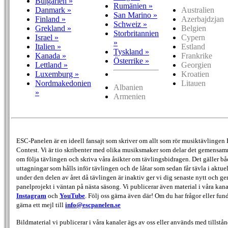
Bulgarien »
Rumänien »
Danmark »
Australien
San Marino »
Finland »
Azerbajdzjan
Schweiz »
Grekland »
Belgien
Storbritannien
Israel »
Cypern
»
Italien »
Estland
Tyskland »
Kanada »
Frankrike
Österrike »
Lettland »
Georgien
Luxemburg »
Kroatien
Nordmakedonien
Litauen
Albanien
»
Armenien
ESC-Panelen är en ideell fansajt som skriver om allt som rör musiktävlingen
Contest. Vi är tio skribenter med olika musiksmaker som delar det gemensamma
om följa tävlingen och skriva våra åsikter om tävlingsbidragen. Det gäller bå
uttagningar som hålls inför tävlingen och de låtar som sedan får tävla i aktu
under den delen av året då tävlingen är inaktiv ger vi dig senaste nytt och g
panelprojekt i väntan på nästa säsong. Vi publicerar även material i våra kan
Instagram
och
YouTube
. Följ oss gärna även där! Om du har frågor eller fun
gärna ett mejl till
info@escpanelen.se
Bildmaterial vi publicerar i våra kanaler ägs av oss eller används med tillstån