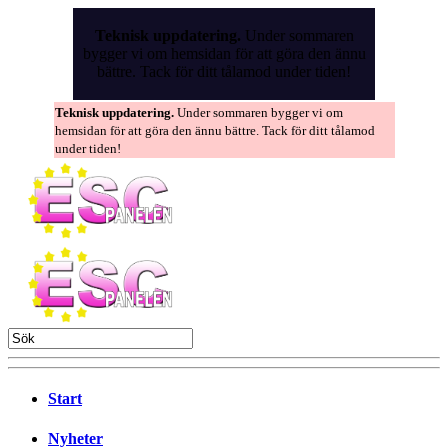
Skip
to
Teknisk uppdatering.
Under sommaren
the
bygger vi om hemsidan för att göra den ännu
content
bättre. Tack för ditt tålamod under tiden!
Teknisk uppdatering.
Under sommaren bygger vi om
hemsidan för att göra den ännu bättre. Tack för ditt tålamod
under tiden!
Start
Nyheter