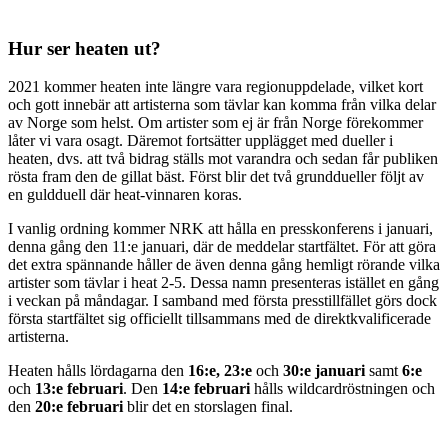
Hur ser heaten ut?
2021 kommer heaten inte längre vara regionuppdelade, vilket kort
och gott innebär att artisterna som tävlar kan komma från vilka delar
av Norge som helst. Om artister som ej är från Norge förekommer
låter vi vara osagt. Däremot fortsätter upplägget med dueller i
heaten, dvs. att två bidrag ställs mot varandra och sedan får publiken
rösta fram den de gillat bäst. Först blir det två grunddueller följt av
en guldduell där heat-vinnaren koras.
I vanlig ordning kommer NRK att hålla en presskonferens i januari,
denna gång den 11:e januari, där de meddelar startfältet. För att göra
det extra spännande håller de även denna gång hemligt rörande vilka
artister som tävlar i heat 2-5. Dessa namn presenteras istället en gång
i veckan på måndagar. I samband med första presstillfället görs dock
första startfältet sig officiellt tillsammans med de direktkvalificerade
artisterna.
Heaten hålls lördagarna den
16:e, 23:e
och
30:e januari
samt
6:e
och
13:e
februari
. Den
14:e februari
hålls wildcardröstningen och
den
20:e februari
blir det en storslagen final.