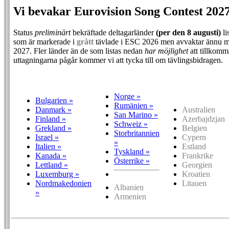
Vi bevakar Eurovision Song Contest 202
Status
preliminärt
bekräftade deltagarländer
(per den
8 augusti)
li
som är markerade i
grått
tävlade i ESC 2026 men avvaktar ännu m
2027. Fler länder än de som listas nedan
har möjlighet
att tillkomm
uttagningarna pågår kommer vi att tycka till om tävlingsbidragen.
Norge »
Bulgarien »
Rumänien »
Danmark »
Australien
San Marino »
Finland »
Azerbajdzjan
Schweiz »
Grekland »
Belgien
Storbritannien
Israel »
Cypern
»
Italien »
Estland
Tyskland »
Kanada »
Frankrike
Österrike »
Lettland »
Georgien
Luxemburg »
Kroatien
Nordmakedonien
Litauen
Albanien
»
Armenien