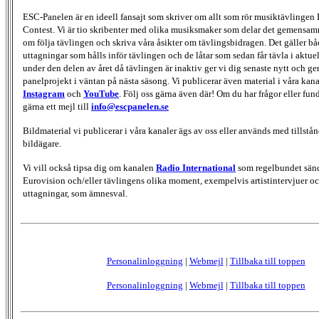
ESC-Panelen är en ideell fansajt som skriver om allt som rör musiktävlingen
Contest. Vi är tio skribenter med olika musiksmaker som delar det gemensamma
om följa tävlingen och skriva våra åsikter om tävlingsbidragen. Det gäller bå
uttagningar som hålls inför tävlingen och de låtar som sedan får tävla i aktu
under den delen av året då tävlingen är inaktiv ger vi dig senaste nytt och g
panelprojekt i väntan på nästa säsong. Vi publicerar även material i våra kan
Instagram
och
YouTube
. Följ oss gärna även där! Om du har frågor eller fun
gärna ett mejl till
info@escpanelen.se
Bildmaterial vi publicerar i våra kanaler ägs av oss eller används med tillstån
bildägare.
Vi vill också tipsa dig om kanalen
Radio International
som regelbundet sän
Eurovision och/eller tävlingens olika moment, exempelvis artistintervjuer oc
uttagningar, som ämnesval.
Personalinloggning
|
Webmejl
|
Tillbaka till toppen
Personalinloggning
|
Webmejl
|
Tillbaka till toppen