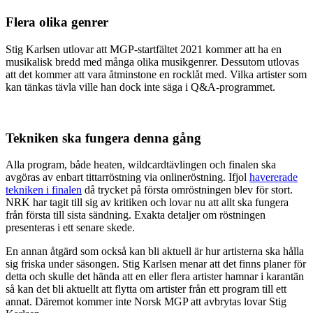
Flera olika genrer
Stig Karlsen utlovar att MGP-startfältet 2021 kommer att ha en
musikalisk bredd med många olika musikgenrer. Dessutom utlovas
att det kommer att vara åtminstone en rocklåt med. Vilka artister som
kan tänkas tävla ville han dock inte säga i Q&A-programmet.
Tekniken ska fungera denna gång
Alla program, både heaten, wildcardtävlingen och finalen ska
avgöras av enbart tittarröstning via onlineröstning. Ifjol
havererade
tekniken i finalen
då trycket på första omröstningen blev för stort.
NRK har tagit till sig av kritiken och lovar nu att allt ska fungera
från första till sista sändning. Exakta detaljer om röstningen
presenteras i ett senare skede.
En annan åtgärd som också kan bli aktuell är hur artisterna ska hålla
sig friska under säsongen. Stig Karlsen menar att det finns planer för
detta och skulle det hända att en eller flera artister hamnar i karantän
så kan det bli aktuellt att flytta om artister från ett program till ett
annat. Däremot kommer inte Norsk MGP att avbrytas lovar Stig