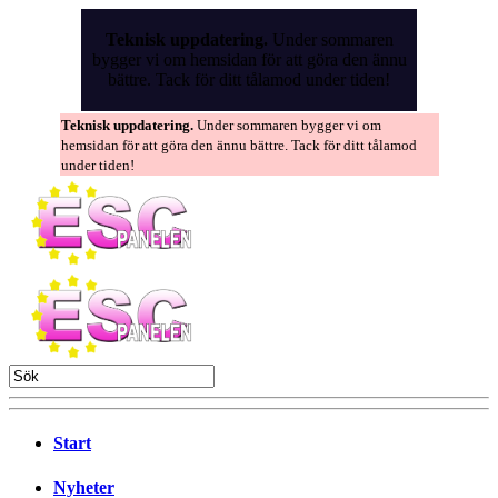
Skip
to
Teknisk uppdatering.
Under sommaren
the
bygger vi om hemsidan för att göra den ännu
content
bättre. Tack för ditt tålamod under tiden!
Teknisk uppdatering.
Under sommaren bygger vi om
hemsidan för att göra den ännu bättre. Tack för ditt tålamod
under tiden!
Start
Nyheter