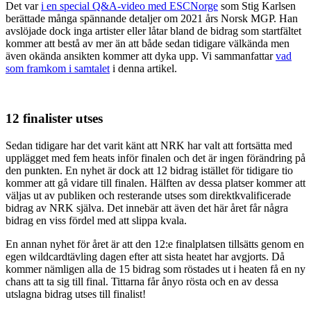
Det var
i en special Q&A-video med ESCNorge
som Stig Karlsen
berättade många spännande detaljer om 2021 års Norsk MGP. Han
avslöjade dock inga artister eller låtar bland de bidrag som startfältet
kommer att bestå av mer än att både sedan tidigare välkända men
även okända ansikten kommer att dyka upp. Vi sammanfattar
vad
som framkom i samtalet
i denna artikel.
12 finalister utses
Sedan tidigare har det varit känt att NRK har valt att fortsätta med
upplägget med fem heats inför finalen och det är ingen förändring på
den punkten. En nyhet är dock att 12 bidrag istället för tidigare tio
kommer att gå vidare till finalen. Hälften av dessa platser kommer att
väljas ut av publiken och resterande utses som direktkvalificerade
bidrag av NRK själva. Det innebär att även det här året får några
bidrag en viss fördel med att slippa kvala.
En annan nyhet för året är att den 12:e finalplatsen tillsätts genom en
egen wildcardtävling dagen efter att sista heatet har avgjorts. Då
kommer nämligen alla de 15 bidrag som röstades ut i heaten få en ny
chans att ta sig till final. Tittarna får ånyo rösta och en av dessa
utslagna bidrag utses till finalist!