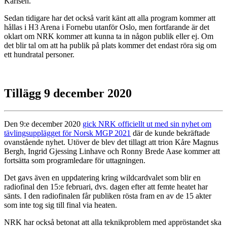
Karlsen.
Sedan tidigare har det också varit känt att alla program kommer att
hållas i H3 Arena i Fornebu utanför Oslo, men fortfarande är det
oklart om NRK kommer att kunna ta in någon publik eller ej. Om
det blir tal om att ha publik på plats kommer det endast röra sig om
ett hundratal personer.
Tillägg 9 december 2020
Den 9:e december 2020
gick NRK officiellt ut med sin nyhet om
tävlingsupplägget för Norsk MGP 2021
där de kunde bekräftade
ovanstående nyhet. Utöver de blev det tillagt att trion Kåre Magnus
Bergh, Ingrid Gjessing Linhave och Ronny Brede Aase kommer att
fortsätta som programledare för uttagningen.
Det gavs även en uppdatering kring wildcardvalet som blir en
radiofinal den 15:e februari, dvs. dagen efter att femte heatet har
sänts. I den radiofinalen får publiken rösta fram en av de 15 akter
som inte tog sig till final via heaten.
NRK har också betonat att alla teknikproblem med appröstandet ska