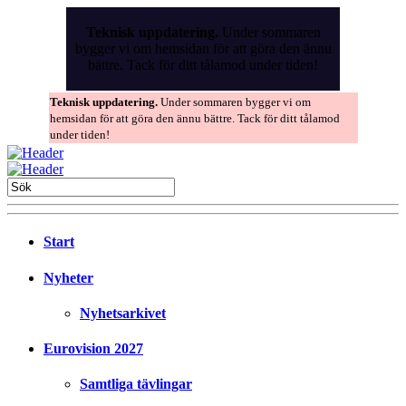
Skip
to
Teknisk uppdatering.
Under sommaren
the
bygger vi om hemsidan för att göra den ännu
content
bättre. Tack för ditt tålamod under tiden!
Teknisk uppdatering.
Under sommaren bygger vi om
hemsidan för att göra den ännu bättre. Tack för ditt tålamod
under tiden!
Start
Nyheter
Nyhetsarkivet
Eurovision 2027
Samtliga tävlingar