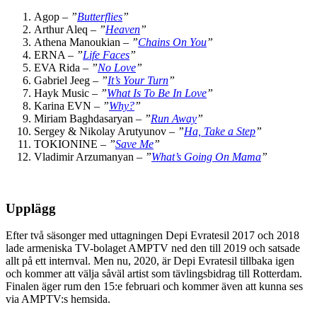
Agop –
”
Butterflies
”
Arthur Aleq –
”
Heaven
”
Athena Manoukian –
”
Chains On You
”
ERNA –
”
Life Faces
”
EVA Rida –
”
No Love
”
Gabriel Jeeg –
”
It’s Your Turn
”
Hayk Music –
”
What Is To Be In Love
”
Karina EVN –
”
Why?
”
Miriam Baghdasaryan –
”
Run Away
”
Sergey & Nikolay Arutyunov –
”
Ha, Take a Step
”
TOKIONINE –
”
Save Me
”
Vladimir Arzumanyan –
”
What’s Going On Mama
”
Upplägg
Efter två säsonger med uttagningen Depi Evratesil 2017 och 2018
lade armeniska TV-bolaget AMPTV ned den till 2019 och satsade
allt på ett internval. Men nu, 2020, är Depi Evratesil tillbaka igen
och kommer att välja såväl artist som tävlingsbidrag till Rotterdam.
Finalen äger rum den 15:e februari och kommer även att kunna ses
via AMPTV:s hemsida.