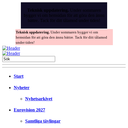
Skip
to
Teknisk uppdatering.
Under sommaren
the
bygger vi om hemsidan för att göra den ännu
content
bättre. Tack för ditt tålamod under tiden!
Teknisk uppdatering.
Under sommaren bygger vi om
hemsidan för att göra den ännu bättre. Tack för ditt tålamod
under tiden!
Start
Nyheter
Nyhetsarkivet
Eurovision 2027
Samtliga tävlingar