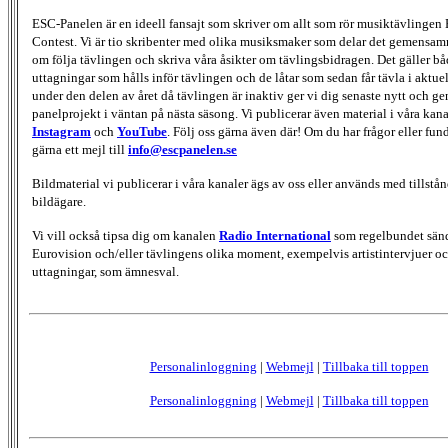
ESC-Panelen är en ideell fansajt som skriver om allt som rör musiktävlingen
Contest. Vi är tio skribenter med olika musiksmaker som delar det gemensamma
om följa tävlingen och skriva våra åsikter om tävlingsbidragen. Det gäller bå
uttagningar som hålls inför tävlingen och de låtar som sedan får tävla i aktu
under den delen av året då tävlingen är inaktiv ger vi dig senaste nytt och g
panelprojekt i väntan på nästa säsong. Vi publicerar även material i våra kan
Instagram
och
YouTube
. Följ oss gärna även där! Om du har frågor eller fun
gärna ett mejl till
info@escpanelen.se
Bildmaterial vi publicerar i våra kanaler ägs av oss eller används med tillstån
bildägare.
Vi vill också tipsa dig om kanalen
Radio International
som regelbundet sän
Eurovision och/eller tävlingens olika moment, exempelvis artistintervjuer oc
uttagningar, som ämnesval.
Personalinloggning
|
Webmejl
|
Tillbaka till toppen
Personalinloggning
|
Webmejl
|
Tillbaka till toppen