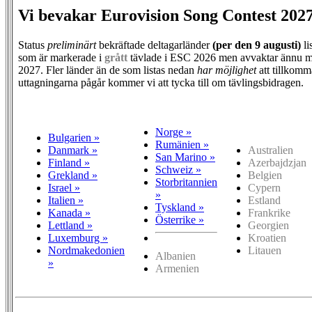
Vi bevakar Eurovision Song Contest 202
Status
preliminärt
bekräftade deltagarländer
(per den
9 augusti)
li
som är markerade i
grått
tävlade i ESC 2026 men avvaktar ännu m
2027. Fler länder än de som listas nedan
har möjlighet
att tillkomm
uttagningarna pågår kommer vi att tycka till om tävlingsbidragen.
Norge »
Bulgarien »
Rumänien »
Danmark »
Australien
San Marino »
Finland »
Azerbajdzjan
Schweiz »
Grekland »
Belgien
Storbritannien
Israel »
Cypern
»
Italien »
Estland
Tyskland »
Kanada »
Frankrike
Österrike »
Lettland »
Georgien
Luxemburg »
Kroatien
Nordmakedonien
Litauen
Albanien
»
Armenien