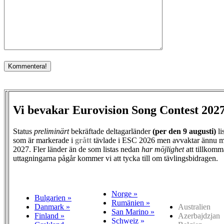
Vi bevakar Eurovision Song Contest 202
Status
preliminärt
bekräftade deltagarländer
(per den
9 augusti)
li
som är markerade i
grått
tävlade i ESC 2026 men avvaktar ännu m
2027. Fler länder än de som listas nedan
har möjlighet
att tillkomm
uttagningarna pågår kommer vi att tycka till om tävlingsbidragen.
Norge »
Bulgarien »
Rumänien »
Danmark »
Australien
San Marino »
Finland »
Azerbajdzjan
Schweiz »