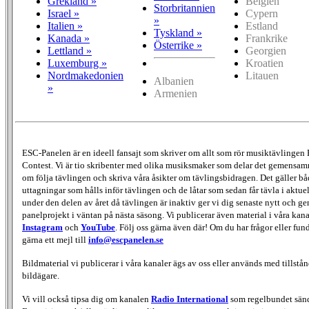
Grekland »
Belgien
Storbritannien
Israel »
Cypern
»
Italien »
Estland
Tyskland »
Kanada »
Frankrike
Österrike »
Lettland »
Georgien
Luxemburg »
Kroatien
Nordmakedonien
Litauen
Albanien
»
Armenien
ESC-Panelen är en ideell fansajt som skriver om allt som rör musiktävlingen
Contest. Vi är tio skribenter med olika musiksmaker som delar det gemensamma
om följa tävlingen och skriva våra åsikter om tävlingsbidragen. Det gäller bå
uttagningar som hålls inför tävlingen och de låtar som sedan får tävla i aktu
under den delen av året då tävlingen är inaktiv ger vi dig senaste nytt och g
panelprojekt i väntan på nästa säsong. Vi publicerar även material i våra kan
Instagram
och
YouTube
. Följ oss gärna även där! Om du har frågor eller fun
gärna ett mejl till
info@escpanelen.se
Bildmaterial vi publicerar i våra kanaler ägs av oss eller används med tillstån
bildägare.
Vi vill också tipsa dig om kanalen
Radio International
som regelbundet sän