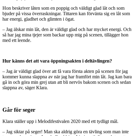
Hon beskriver låten som en poppig och väldigt glad låt och som
bjuder på vissa överraskningar. Tittaren kan förvänta sig en låt som
har energi, gladhet och glimten i ögat.
– Jag älskar min låt, den är väldigt glad och har mycket energi. Och
så har jag mina tjejer som backar upp mig på scenen, tillägger hon
med ett leende.
Hur känns det att vara öppningsakten i deltävlingen?
– Jag är väldigt glad över att få vara första akten på scenen för jag
kommer kunna slappna av när jag har framfört min låt. Jag kan bara
gå in och göra min grej utan att bli nervös bakom scenen och sedan
slappna av, säger Klara.
Går för seger
Klara ställer upp i Melodifestivalen 2020 med ett tydligt mål.
– Jag siktar på seger! Man ska aldrig göra en tävling som man inte