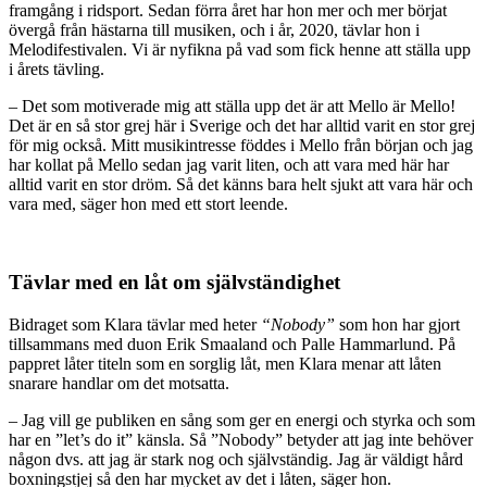
framgång i ridsport. Sedan förra året har hon mer och mer börjat
övergå från hästarna till musiken, och i år, 2020, tävlar hon i
Melodifestivalen. Vi är nyfikna på vad som fick henne att ställa upp
i årets tävling.
– Det som motiverade mig att ställa upp det är att Mello är Mello!
Det är en så stor grej här i Sverige och det har alltid varit en stor grej
för mig också. Mitt musikintresse föddes i Mello från början och jag
har kollat på Mello sedan jag varit liten, och att vara med här har
alltid varit en stor dröm. Så det känns bara helt sjukt att vara här och
vara med, säger hon med ett stort leende.
Tävlar med en låt om självständighet
Bidraget som Klara tävlar med heter
“Nobody”
som hon har gjort
tillsammans med duon Erik Smaaland och Palle Hammarlund. På
pappret låter titeln som en sorglig låt, men Klara menar att låten
snarare handlar om det motsatta.
– Jag vill ge publiken en sång som ger en energi och styrka och som
har en ”let’s do it” känsla. Så ”Nobody” betyder att jag inte behöver
någon dvs. att jag är stark nog och självständig. Jag är väldigt hård
boxningstjej så den har mycket av det i låten, säger hon.