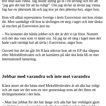
tror man kan vinna. Jag skulle aldrig gå in i en tävling och tro att
”jag gör det här för att ha roligt”. Om jag tävlar så tävlar jag vinna.
Jag har en jättestark låt och jag tror på den jättemycket, säger hon.
Hon vill alltså representera Sverige i årets Eurovision om hon röstas
dit. Men samtidigt vill hon ta tävlingen ett steg i taget och inte tänka
så mycket på Eurovision just nu.
– Nu kommer det hårda jobbet och det är det vi tar först. Numret
och det ska vara som vi tänkt oss. Så jag tar ett steg i taget men det
hade varit otroligt kul att tävla i Eurovision, säger hon.
Oavsett hur det än går för Klara utlovar hon att en EP ska släppas
efter Melodifestivalen och att karriären på sikt ska leda till en mer
internationell lansering.
Jobbar med varandra och inte mot varandra
Klara anser att det bästa med Melodifestivalen är att alla har roligt
och att man ser det som en stor gemenskap trots att det finns ett
tävlingsmoment i det hela.
– Man har jobbat för det här länge och alla här har verkligen gjort