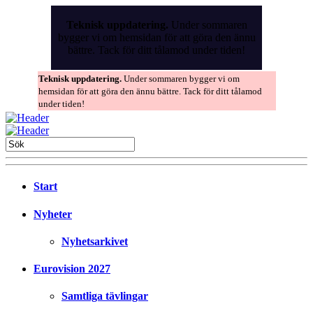
Skip
to
Teknisk uppdatering.
Under sommaren
the
bygger vi om hemsidan för att göra den ännu
content
bättre. Tack för ditt tålamod under tiden!
Teknisk uppdatering.
Under sommaren bygger vi om
hemsidan för att göra den ännu bättre. Tack för ditt tålamod
under tiden!
Start
Nyheter
Nyhetsarkivet
Eurovision 2027
Samtliga tävlingar