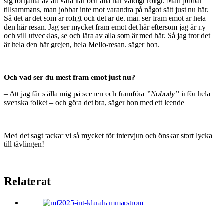
sig förtjänta av att vara här och alla har väldigt roligt. Man jobbar
tillsammans, man jobbar inte mot varandra på något sätt just nu här.
Så det är det som är roligt och det är det man ser fram emot är hela
den här resan. Jag ser mycket fram emot det här eftersom jag är ny
och vill utvecklas, se och lära av alla som är med här. Så jag tror det
är hela den här grejen, hela Mello-resan. säger hon.
Och vad ser du mest fram emot just nu?
– Att jag får ställa mig på scenen och framföra
”Nobody”
inför hela
svenska folket – och göra det bra, säger hon med ett leende
Med det sagt tackar vi så mycket för intervjun och önskar stort lycka
till tävlingen!
Relaterat