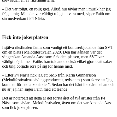
blev sedan en av riksfinalisterna.
– Det var roligt, en rolig grej. Alltså hur tävlar man i musik har jag
frågat mig. Men det var väldigt roligt att vara med, säger Faith om
sin medverkan i P4 Nästa.
Fick inte jokerplatsen
I själva riksfinalen fanns som vanligt ett bonuserbjudande från SVT
om en plats i Melodifestivalen 2020. Den här gången var det
sångerskan Amanda Aasa som fick den platsen, men SVT var
väldigt nöjda med Faiths framträdande också vilket gjorde att saker
och ting började röra på sig för henne med.
– Efter P4 Nästa fick jag ett SMS från Karin Gunnarsson
(Melodifestivalens tävlingsproducent, reds.anm.) som skrev att ”jag
kommer förmedla kontakter”. Sedan har det hänt lite däremellan och
nu är jag här, säger Faith med ett leende.
Det är noterbart att detta är det första året då två artister från P4
Nästa som tävlar i Melodifestivalen, även om det var Amanda Aasa
som fick jokerplatsen.