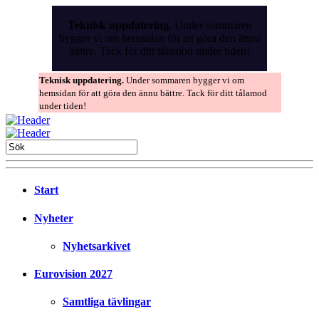
Skip
to
Teknisk uppdatering.
Under sommaren
the
bygger vi om hemsidan för att göra den ännu
content
bättre. Tack för ditt tålamod under tiden!
Teknisk uppdatering.
Under sommaren bygger vi om
hemsidan för att göra den ännu bättre. Tack för ditt tålamod
under tiden!
Start
Nyheter
Nyhetsarkivet
Eurovision 2027
Samtliga tävlingar