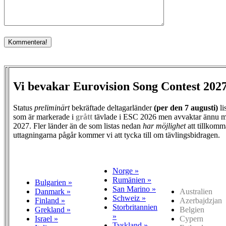
Vi bevakar Eurovision Song Contest 202
Status
preliminärt
bekräftade deltagarländer
(per den
7 augusti)
li
som är markerade i
grått
tävlade i ESC 2026 men avvaktar ännu m
2027. Fler länder än de som listas nedan
har möjlighet
att tillkomm
uttagningarna pågår kommer vi att tycka till om tävlingsbidragen.
Norge »
Rumänien »
Bulgarien »
San Marino »
Danmark »
Australien
Schweiz »
Finland »
Azerbajdzjan
Storbritannien
Grekland »
Belgien
»
Israel »
Cypern
Tyskland »