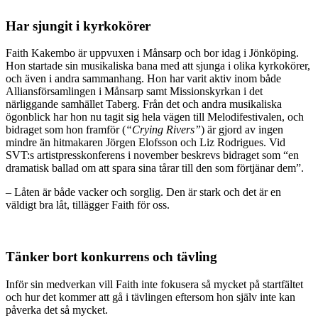
Har sjungit i kyrkokörer
Faith Kakembo är uppvuxen i Månsarp och bor idag i Jönköping.
Hon startade sin musikaliska bana med att sjunga i olika kyrkokörer,
och även i andra sammanhang. Hon har varit aktiv inom både
Alliansförsamlingen i Månsarp samt Missionskyrkan i det
närliggande samhället Taberg. Från det och andra musikaliska
ögonblick har hon nu tagit sig hela vägen till Melodifestivalen, och
bidraget som hon framför (
“Crying Rivers”
) är gjord av ingen
mindre än hitmakaren Jörgen Elofsson och Liz Rodrigues. Vid
SVT:s artistpresskonferens i november beskrevs bidraget som “en
dramatisk ballad om att spara sina tårar till den som förtjänar dem”.
– Låten är både vacker och sorglig. Den är stark och det är en
väldigt bra låt, tillägger Faith för oss.
Tänker bort konkurrens och tävling
Inför sin medverkan vill Faith inte fokusera så mycket på startfältet
och hur det kommer att gå i tävlingen eftersom hon själv inte kan
påverka det så mycket.