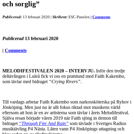
och sorglig”
Publicerad:
13 februari 2020
|
Skribent:
ESC-Panelen
|
Comments
Publicerad
13 februari 2020
|
Comments
MELODIFESTIVALEN 2020 – INTERVJU.
Inför den tredje
deltävlingen i Luleå fick vi oss en pratstund med Faith Kakembo,
som tävlar med bidraget
“Crying Rivers”
.
Till vardags arbetar Faith Kakembo som narkossköterska på Ryhov i
Jönköping. Men just nu är allt fokus riktad mot musikens värld
eftersom att hon är en av artisterna som tävlar i årets Melodifestival.
Själva resan började våren 2019 när Faith sjöng in demon till
bidraget
“Through Fire And Rain”
som tävlade i Sveriges Radios
musiktävling P4 Nästa. Låten vann P4 Jönköpings uttagning och