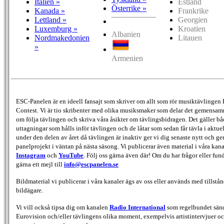
Italien »
Estland
Österrike »
Kanada »
Frankrike
Lettland »
Georgien
Luxemburg »
Kroatien
Albanien
Nordmakedonien
Litauen
»
Armenien
ESC-Panelen är en ideell fansajt som skriver om allt som rör musiktävlingen
Contest. Vi är tio skribenter med olika musiksmaker som delar det gemensamma
om följa tävlingen och skriva våra åsikter om tävlingsbidragen. Det gäller bå
uttagningar som hålls inför tävlingen och de låtar som sedan får tävla i aktu
under den delen av året då tävlingen är inaktiv ger vi dig senaste nytt och g
panelprojekt i väntan på nästa säsong. Vi publicerar även material i våra kan
Instagram
och
YouTube
. Följ oss gärna även där! Om du har frågor eller fun
gärna ett mejl till
info@escpanelen.se
Bildmaterial vi publicerar i våra kanaler ägs av oss eller används med tillstån
bildägare.
Vi vill också tipsa dig om kanalen
Radio International
som regelbundet sän
Eurovision och/eller tävlingens olika moment, exempelvis artistintervjuer oc