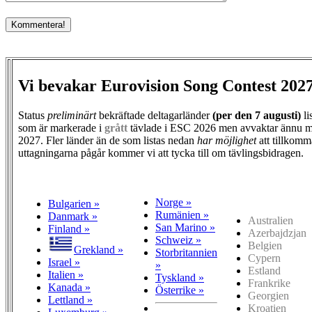
Vi bevakar Eurovision Song Contest 202
Status
preliminärt
bekräftade deltagarländer
(per den
7 augusti)
li
som är markerade i
grått
tävlade i ESC 2026 men avvaktar ännu m
2027. Fler länder än de som listas nedan
har möjlighet
att tillkomm
uttagningarna pågår kommer vi att tycka till om tävlingsbidragen.
Norge »
Bulgarien »
Rumänien »
Danmark »
Australien
San Marino »
Finland »
Azerbajdzjan
Schweiz »
Belgien
Grekland »
Storbritannien
Cypern
Israel »
»
Estland
Italien »
Tyskland »
Frankrike
Kanada »
Österrike »
Georgien
Lettland »
Kroatien