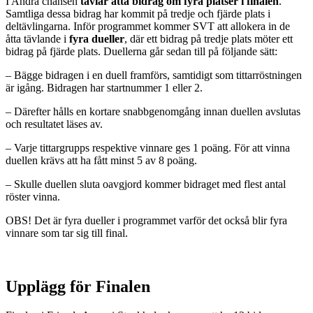
I Andra chansen
tävlar åtta bidrag om fyra platser i finalen
.
Samtliga dessa bidrag har kommit på tredje och fjärde plats i
deltävlingarna. Inför programmet kommer SVT att allokera in de
åtta tävlande i
fyra dueller
, där ett bidrag på tredje plats möter ett
bidrag på fjärde plats. Duellerna går sedan till på följande sätt:
– Bägge bidragen i en duell framförs, samtidigt som tittarröstningen
är igång. Bidragen har startnummer 1 eller 2.
– Därefter hålls en kortare snabbgenomgång innan duellen avslutas
och resultatet läses av.
– Varje tittargrupps respektive vinnare ges 1 poäng. För att vinna
duellen krävs att ha fått minst 5 av 8 poäng.
– Skulle duellen sluta oavgjord kommer bidraget med flest antal
röster vinna.
OBS! Det är fyra dueller i programmet varför det också blir fyra
vinnare som tar sig till final.
Upplägg för Finalen