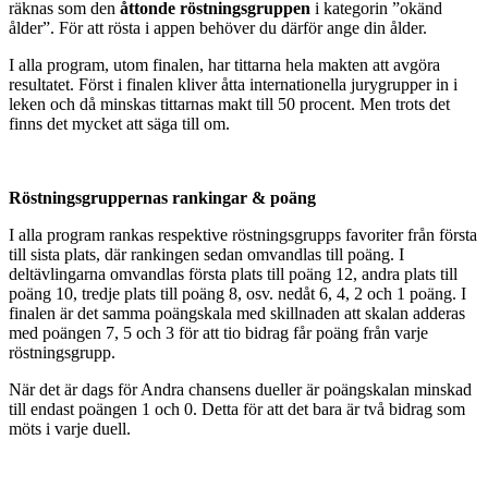
räknas som den
åttonde röstningsgruppen
i kategorin ”okänd
ålder”. För att rösta i appen behöver du därför ange din ålder.
I alla program, utom finalen, har tittarna hela makten att avgöra
resultatet. Först i finalen kliver åtta internationella jurygrupper in i
leken och då minskas tittarnas makt till 50 procent. Men trots det
finns det mycket att säga till om.
Röstningsgruppernas rankingar & poäng
I alla program rankas respektive röstningsgrupps favoriter från första
till sista plats, där rankingen sedan omvandlas till poäng. I
deltävlingarna omvandlas första plats till poäng 12, andra plats till
poäng 10, tredje plats till poäng 8, osv. nedåt 6, 4, 2 och 1 poäng. I
finalen är det samma poängskala med skillnaden att skalan adderas
med poängen 7, 5 och 3 för att tio bidrag får poäng från varje
röstningsgrupp.
När det är dags för Andra chansens dueller är poängskalan minskad
till endast poängen 1 och 0. Detta för att det bara är två bidrag som
möts i varje duell.