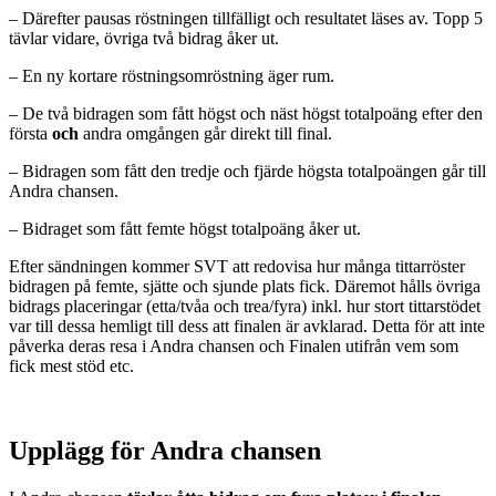
– Därefter pausas röstningen tillfälligt och resultatet läses av. Topp 5
tävlar vidare, övriga två bidrag åker ut.
– En ny kortare röstningsomröstning äger rum.
– De två bidragen som fått högst och näst högst totalpoäng efter den
första
och
andra omgången går direkt till final.
– Bidragen som fått den tredje och fjärde högsta totalpoängen går till
Andra chansen.
– Bidraget som fått femte högst totalpoäng åker ut.
Efter sändningen kommer SVT att redovisa hur många tittarröster
bidragen på femte, sjätte och sjunde plats fick. Däremot hålls övriga
bidrags placeringar (etta/tvåa och trea/fyra) inkl. hur stort tittarstödet
var till dessa hemligt till dess att finalen är avklarad. Detta för att inte
påverka deras resa i Andra chansen och Finalen utifrån vem som
fick mest stöd etc.
Upplägg för Andra chansen