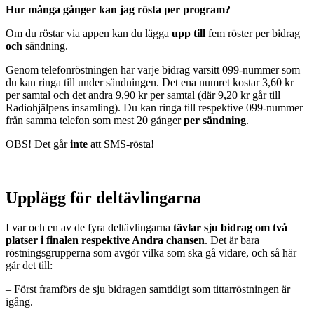
Hur många gånger kan jag rösta per program?
Om du röstar via appen kan du lägga
upp till
fem röster per bidrag
och
sändning.
Genom telefonröstningen har varje bidrag varsitt 099-nummer som
du kan ringa till under sändningen. Det ena numret kostar 3,60 kr
per samtal och det andra 9,90 kr per samtal (där 9,20 kr går till
Radiohjälpens insamling). Du kan ringa till respektive 099-nummer
från samma telefon som mest 20 gånger
per sändning
.
OBS! Det går
inte
att SMS-rösta!
Upplägg för deltävlingarna
I var och en av de fyra deltävlingarna
tävlar sju bidrag om två
platser i finalen respektive Andra chansen
. Det är bara
röstningsgrupperna som avgör vilka som ska gå vidare, och så här
går det till:
– Först framförs de sju bidragen samtidigt som tittarröstningen är
igång.