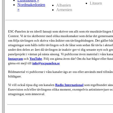
Luxemburg »
Litauen
Nordmakedonien
Albanien
»
Armenien
ESC-Panelen är en ideell fansajt som skriver om allt som rör musiktävlingen
Contest. Vi är tio skribenter med olika musiksmaker som delar det gemensamma
om följa tävlingen och skriva våra åsikter om tävlingsbidragen. Det gäller bå
uttagningar som hålls inför tävlingen och de låtar som sedan får tävla i aktu
under den delen av året då tävlingen är inaktiv ger vi dig senaste nytt och g
panelprojekt i väntan på nästa säsong. Vi publicerar även material i våra kan
Instagram
och
YouTube
. Följ oss gärna även där! Om du har frågor eller fun
gärna ett mejl till
info@escpanelen.se
Bildmaterial vi publicerar i våra kanaler ägs av oss eller används med tillstån
bildägare.
Vi vill också tipsa dig om kanalen
Radio International
som regelbundet sän
Eurovision och/eller tävlingens olika moment, exempelvis artistintervjuer oc
uttagningar, som ämnesval.