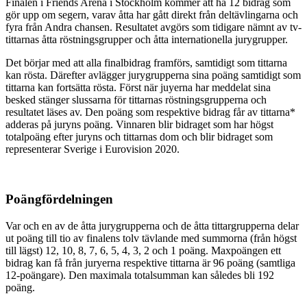
Finalen i Friends Arena i Stockholm kommer att ha 12 bidrag som
gör upp om segern, varav åtta har gått direkt från deltävlingarna och
fyra från Andra chansen. Resultatet avgörs som tidigare nämnt av tv-
tittarnas åtta röstningsgrupper och åtta internationella jurygrupper.
Det börjar med att alla finalbidrag framförs, samtidigt som tittarna
kan rösta. Därefter avlägger jurygrupperna sina poäng samtidigt som
tittarna kan fortsätta rösta. Först när juyerna har meddelat sina
besked stänger slussarna för tittarnas röstningsgrupperna och
resultatet läses av. Den poäng som respektive bidrag får av tittarna*
adderas på juryns poäng. Vinnaren blir bidraget som har högst
totalpoäng efter juryns och tittarnas dom och blir bidraget som
representerar Sverige i Eurovision 2020.
Poängfördelningen
Var och en av de åtta jurygrupperna och de åtta tittargrupperna delar
ut poäng till tio av finalens tolv tävlande med summorna (från högst
till lägst) 12, 10, 8, 7, 6, 5, 4, 3, 2 och 1 poäng. Maxpoängen ett
bidrag kan få från juryerna respektive tittarna är 96 poäng (samtliga
12-poängare). Den maximala totalsumman kan således bli 192
poäng.