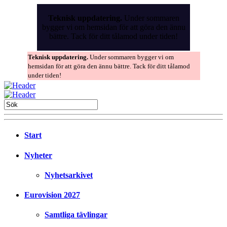
Skip
to
Teknisk uppdatering.
Under sommaren
the
bygger vi om hemsidan för att göra den ännu
content
bättre. Tack för ditt tålamod under tiden!
Teknisk uppdatering.
Under sommaren bygger vi om
hemsidan för att göra den ännu bättre. Tack för ditt tålamod
under tiden!
Start
Nyheter
Nyhetsarkivet
Eurovision 2027
Samtliga tävlingar