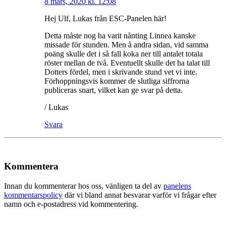
8 mars, 2020 kl. 12:08
Hej Ulf, Lukas från ESC-Panelen här!
Detta måste nog ha varit nånting Linnea kanske
missade för stunden. Men å andra sidan, vid samma
poäng skulle det i så fall koka ner till antalet totala
röster mellan de två. Eventuellt skulle det ha talat till
Dotters fördel, men i skrivande stund vet vi inte.
Förhoppningsvis kommer de slutliga siffrorna
publiceras snart, vilket kan ge svar på detta.
/ Lukas
Svara
Kommentera
Innan du kommenterar hos oss, vänligen ta del av
panelens
kommentarspolicy
där vi bland annat besvarar varför vi frågar efter
namn och e-postadress vid kommentering.