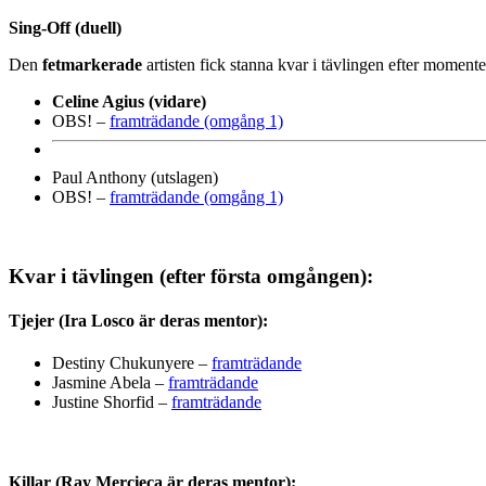
Sing-Off (duell)
Den
fetmarkerade
artisten fick stanna kvar i tävlingen efter momen
Celine Agius (vidare)
OBS! –
framträdande (omgång 1)
Paul Anthony (utslagen)
OBS! –
framträdande (omgång 1)
Kvar i tävlingen (efter första omgången):
Tjejer (Ira Losco är deras mentor):
Destiny Chukunyere –
framträdande
Jasmine Abela –
framträdande
Justine Shorfid –
framträdande
Killar (Ray Mercieca är deras mentor):