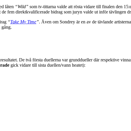
d låten
“Wild”
som tv-tittarna valde att rösta vidare till finalen den 1
mt de fem direktkvalificerade bidrag som juryn valde ut inför tävlingen 
drag
“
Take My Time
”
. Även om Sondrey är en av de tävlande artisterna i
a gång.
öra resultatet. De två första duellerna var grunddueller där respektive v
erade
gick vidare till sista duellen/vann heatet):