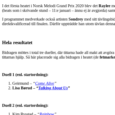
I det första heatet i Norsk Melodi Grand Prix 2020 blev det
Raylee
me
(heats som i skrivande stund – 11:e januari – ännu ej är avgjorda) sa
I programmet medverkade också artisten
Sondrey
med sitt tävlingsbi
direktkvalificerad till finalen. Därför uppträdde han utom tävlan denn
Hela resultatet
Bidragen möttes i total tre dueller, där tittarna hade all makt att avg
tittarnas hjälp. Så här placerade sig alla bidragen i heatet (de
fetmark
Duell 1 (enl. startordning):
Geirmund –
“
Come Alive
”
Lisa Børud –
“
Talking About Us
”
Duell 2 (enl. startordning):
Kim Rysstad –
“
Rainbow
”