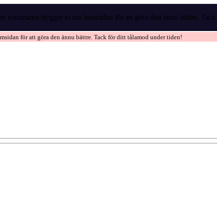
r sommaren bygger vi om hemsidan för att göra den ännu bättre. Tack f
idan för att göra den ännu bättre. Tack för ditt tålamod under tiden!