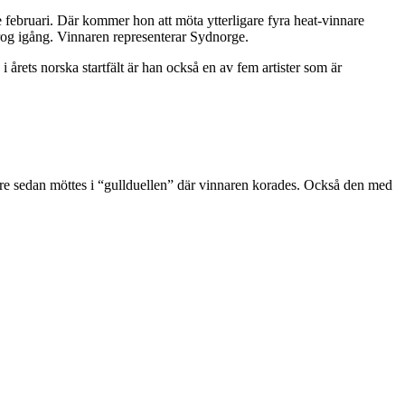
5:e februari. Där kommer hon att möta ytterligare fyra heat-vinnare
drog igång. Vinnaren representerar Sydnorge.
 årets norska startfält är han också en av fem artister som är
innare sedan möttes i “gullduellen” där vinnaren korades. Också den med