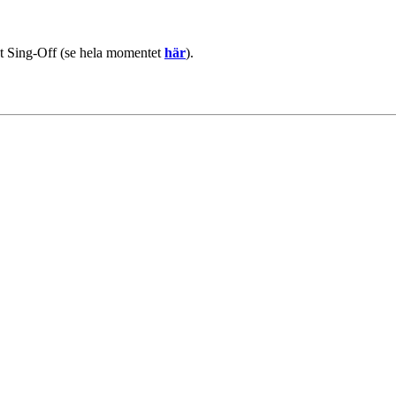
tet Sing-Off (se hela momentet
här
).