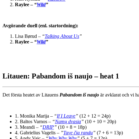
Raylee –
“
Wild
”
Avgörande duell (enl. startordning):
Lisa Børud –
“
Talking About Us
”
Raylee –
“
Wild
”
Litauen:
Pabandom iš naujo – heat 1
Det första heatet av Litauens
Pabandom iš naujo
är avklarat och vi ha
1. Monika Marija –
“
If I Leave
”
(12 + 12 = 24p)
2. Baltos Varnos –
“
Namų dvasia
”
(10 + 10 = 20p)
3. Meandi –
“
DRIP
”
(10 + 8 = 18p)
4. Gabrielius Vagelis –
”
Tave čia randu
”
(7 + 6 = 13p)
5. Andy Vaic –
“
Why Why Why
”
(5 + 7 = 12p)