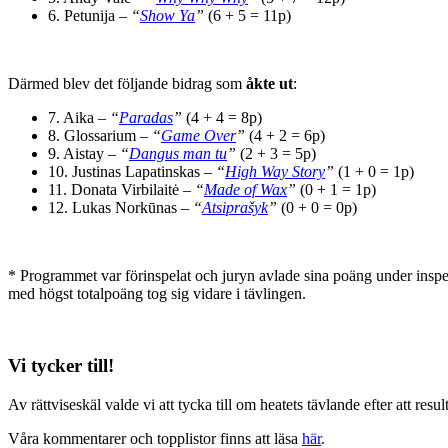
6. Petunija –
“
Show Ya
”
(6 + 5 = 11p)
Därmed blev det följande bidrag som
åkte ut
:
7. Aika –
“
Paradas
”
(4 + 4 = 8p)
8. Glossarium –
“
Game Over
”
(4 + 2 = 6p)
9. Aistay –
“
Dangus man tu
”
(2 + 3 = 5p)
10. Justinas Lapatinskas –
“
High Way Story
”
(1 + 0 = 1p)
11. Donata Virbilaitė –
“
Made of Wax
”
(0 + 1 = 1p)
12. Lukas Norkūnas –
“
Atsiprašyk
”
(0 + 0 = 0p)
* Programmet var förinspelat och juryn avlade sina poäng under inspel
med högst totalpoäng tog sig vidare i tävlingen.
Vi tycker till!
Av rättviseskäl valde vi att tycka till om heatets tävlande efter att resu
Våra kommentarer och topplistor finns att läsa
här
.