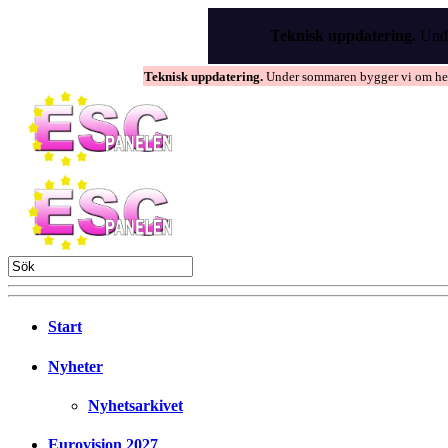
Skip
to
Teknisk uppdatering.
Unde
the
content
Teknisk uppdatering.
Under sommaren bygger vi om hems
Start
Nyheter
Nyhetsarkivet
Eurovision 2027