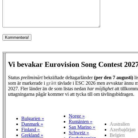
Vi bevakar Eurovision Song Contest 202
Status
preliminärt
bekräftade deltagarländer
(per den
7 augusti)
li
som är markerade i
grått
tävlade i ESC 2026 men avvaktar ännu m
2027. Fler länder än de som listas nedan
har möjlighet
att tillkomm
uttagningarna pågår kommer vi att tycka till om tävlingsbidragen.
Norge »
Bulgarien »
Rumänien »
Danmark »
Australien
San Marino »
Finland »
Azerbajdzjan
Schweiz »
Grekland »
Belgien