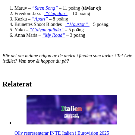
Maruv –
“Siren Song”
– 11 poäng
(tävlar ej)
Freedom Jazz –
“Cupidon”
– 10 poäng
Kazka –
“Apart”
– 8 poäng
Brunettes Shoot Blondes –
“Houston”
– 5 poäng
Yuko –
“Galyna guliala”
– 5 poäng
Anna Maria –
“My Road”
– 3 poäng
Blir det om månne någon av de andra i finalen som tävlar i Tel Aviv
istället? Vem tror & hoppas du på?
Relaterat
Olly representerar INTE Italien i Eurovision 2025