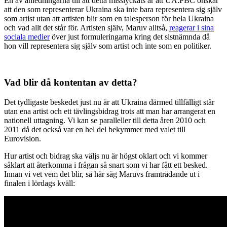
En av anledningarna till att detta misslyckats är att UA:PBC önskar
att den som representerar Ukraina ska inte bara representera sig själv
som artist utan att artisten blir som en talesperson för hela Ukraina
och vad allt det står för. Artisten själv, Maruv alltså,
reagerar i sina
sociala medier
över just formuleringarna kring det sistnämnda då
hon vill representera sig själv som artist och inte som en politiker.
Vad blir då kontentan av detta?
Det tydligaste beskedet just nu är att Ukraina därmed tillfälligt står
utan ena artist och ett tävlingsbidrag trots att man har arrangerat en
nationell uttagning. Vi kan se paralleller till detta åren 2010 och
2011 då det också var en hel del bekymmer med valet till
Eurovision.
Hur artist och bidrag ska väljs nu är högst oklart och vi kommer
såklart att återkomma i frågan så snart som vi har fått ett besked.
Innan vi vet vem det blir, så här såg Maruvs framträdande ut i
finalen i lördags kväll: