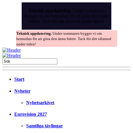
Skip
to
Teknisk uppdatering.
Under sommaren
the
bygger vi om hemsidan för att göra den ännu
content
bättre. Tack för ditt tålamod under tiden!
Teknisk uppdatering.
Under sommaren bygger vi om
hemsidan för att göra den ännu bättre. Tack för ditt tålamod
under tiden!
Start
Nyheter
Nyhetsarkivet
Eurovision 2027
Samtliga tävlingar