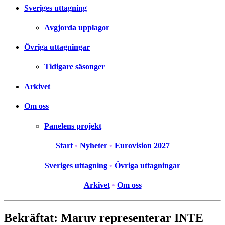
Sveriges uttagning
Avgjorda upplagor
Övriga uttagningar
Tidigare säsonger
Arkivet
Om oss
Panelens projekt
Start
•
Nyheter
•
Eurovision 2027
Sveriges uttagning
•
Övriga uttagningar
Arkivet
•
Om oss
Bekräftat: Maruv representerar INTE