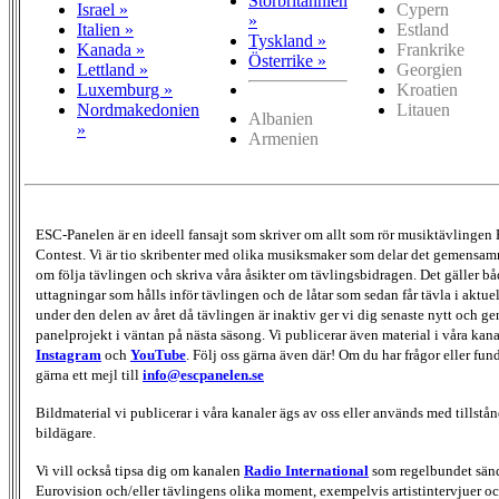
Storbritannien
Israel »
Cypern
»
Italien »
Estland
Tyskland »
Kanada »
Frankrike
Österrike »
Lettland »
Georgien
Luxemburg »
Kroatien
Nordmakedonien
Litauen
Albanien
»
Armenien
ESC-Panelen är en ideell fansajt som skriver om allt som rör musiktävlingen
Contest. Vi är tio skribenter med olika musiksmaker som delar det gemensamma
om följa tävlingen och skriva våra åsikter om tävlingsbidragen. Det gäller bå
uttagningar som hålls inför tävlingen och de låtar som sedan får tävla i aktu
under den delen av året då tävlingen är inaktiv ger vi dig senaste nytt och g
panelprojekt i väntan på nästa säsong. Vi publicerar även material i våra kan
Instagram
och
YouTube
. Följ oss gärna även där! Om du har frågor eller fun
gärna ett mejl till
info@escpanelen.se
Bildmaterial vi publicerar i våra kanaler ägs av oss eller används med tillstån
bildägare.
Vi vill också tipsa dig om kanalen
Radio International
som regelbundet sän
Eurovision och/eller tävlingens olika moment, exempelvis artistintervjuer oc