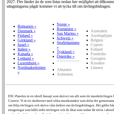
2027. Fler länder än de som listas nedan
har möjlighet
att tillkomm
uttagningarna pågår kommer vi att tycka till om tävlingsbidragen.
Norge »
Bulgarien »
Rumänien »
Danmark »
Australien
San Marino »
Finland »
Azerbajdzjan
Schweiz »
Grekland »
Belgien
Storbritannien
Israel »
Cypern
»
Italien »
Estland
Tyskland »
Kanada »
Frankrike
Österrike »
Lettland »
Georgien
Luxemburg »
Kroatien
Nordmakedonien
Litauen
Albanien
»
Armenien
ESC-Panelen är en ideell fansajt som skriver om allt som rör musiktävlingen
Contest. Vi är tio skribenter med olika musiksmaker som delar det gemensamma
om följa tävlingen och skriva våra åsikter om tävlingsbidragen. Det gäller bå
uttagningar som hålls inför tävlingen och de låtar som sedan får tävla i aktu