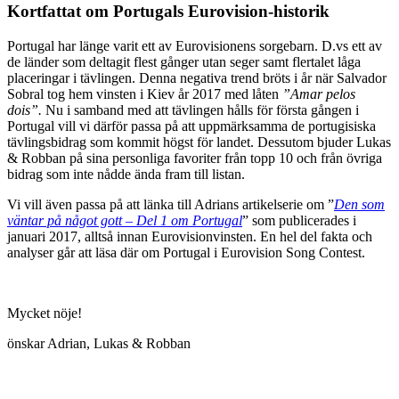
Kortfattat om Portugals Eurovision-historik
Portugal har länge varit ett av Eurovisionens sorgebarn. D.vs ett av
de länder som deltagit flest gånger utan seger samt flertalet låga
placeringar i tävlingen. Denna negativa trend bröts i år när Salvador
Sobral tog hem vinsten i Kiev år 2017 med låten
”Amar pelos
dois”.
Nu i samband med att tävlingen hålls för första gången i
Portugal vill vi därför passa på att uppmärksamma de portugisiska
tävlingsbidrag som kommit högst för landet. Dessutom bjuder Lukas
& Robban på sina personliga favoriter från topp 10 och från övriga
bidrag som inte nådde ända fram till listan.
Vi vill även passa på att länka till Adrians artikelserie om ”
Den som
väntar på något gott – Del 1 om Portugal
” som publicerades i
januari 2017, alltså innan Eurovisionvinsten. En hel del fakta och
analyser går att läsa där om Portugal i Eurovision Song Contest.
Mycket nöje!
önskar Adrian, Lukas & Robban