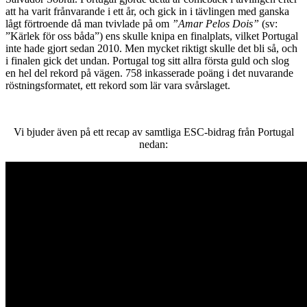
att ha varit frånvarande i ett år, och gick in i tävlingen med ganska
lågt förtroende då man tvivlade på om
”Amar Pelos Dois”
(sv:
”Kärlek för oss båda”) ens skulle knipa en finalplats, vilket Portugal
inte hade gjort sedan 2010. Men mycket riktigt skulle det bli så, och
i finalen gick det undan. Portugal tog sitt allra första guld och slog
en hel del rekord på vägen. 758 inkasserade poäng i det nuvarande
röstningsformatet, ett rekord som lär vara svårslaget.
Vi bjuder även på ett recap av samtliga ESC-bidrag från Portugal
nedan: