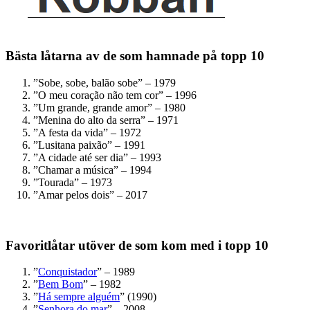
Bästa låtarna av de som hamnade på topp 10
”Sobe, sobe, balão sobe” – 1979
”O meu coração não tem cor” – 1996
”Um grande, grande amor” – 1980
”Menina do alto da serra” – 1971
”A festa da vida” – 1972
”Lusitana paixão” – 1991
”A cidade até ser dia” – 1993
”Chamar a música” – 1994
”Tourada” – 1973
”Amar pelos dois” – 2017
Favoritlåtar utöver de som kom med i topp 10
”
Conquistador
” – 1989
”
Bem Bom
” – 1982
”
Há sempre alguém
” (1990)
”
Senhora do mar
” – 2008