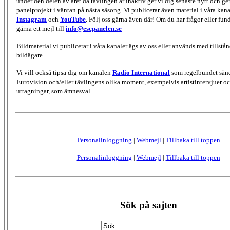
under den delen av året då tävlingen är inaktiv ger vi dig senaste nytt och g
panelprojekt i väntan på nästa säsong. Vi publicerar även material i våra kan
Instagram
och
YouTube
. Följ oss gärna även där! Om du har frågor eller fun
gärna ett mejl till
info@escpanelen.se
Bildmaterial vi publicerar i våra kanaler ägs av oss eller används med tillstån
bildägare.
Vi vill också tipsa dig om kanalen
Radio International
som regelbundet sän
Eurovision och/eller tävlingens olika moment, exempelvis artistintervjuer oc
uttagningar, som ämnesval.
Personalinloggning
|
Webmejl
|
Tillbaka till toppen
Personalinloggning
|
Webmejl
|
Tillbaka till toppen
Sök på sajten