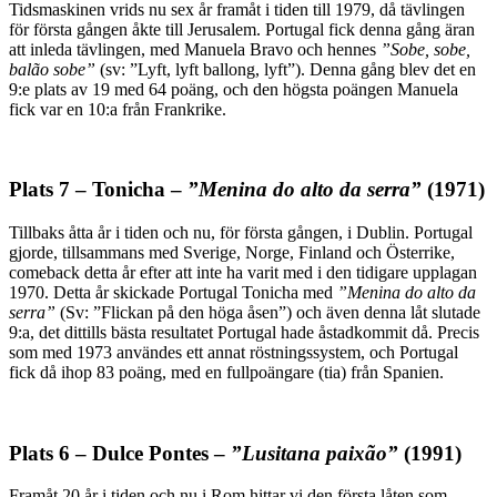
Tidsmaskinen vrids nu sex år framåt i tiden till 1979, då tävlingen
för första gången åkte till Jerusalem. Portugal fick denna gång äran
att inleda tävlingen, med Manuela Bravo och hennes
”Sobe, sobe,
balão sobe”
(sv: ”Lyft, lyft ballong, lyft”). Denna gång blev det en
9:e plats av 19 med 64 poäng, och den högsta poängen Manuela
fick var en 10:a från Frankrike.
Plats 7 – Tonicha –
”Menina do alto da serra”
(1971)
Tillbaks åtta år i tiden och nu, för första gången, i Dublin. Portugal
gjorde, tillsammans med Sverige, Norge, Finland och Österrike,
comeback detta år efter att inte ha varit med i den tidigare upplagan
1970. Detta år skickade Portugal Tonicha med
”Menina do alto da
serra”
(Sv: ”Flickan på den höga åsen”) och även denna låt slutade
9:a, det dittills bästa resultatet Portugal hade åstadkommit då. Precis
som med 1973 användes ett annat röstningssystem, och Portugal
fick då ihop 83 poäng, med en fullpoängare (tia) från Spanien.
Plats 6 – Dulce Pontes –
”Lusitana paixão”
(1991)
Framåt 20 år i tiden och nu i Rom hittar vi den första låten som