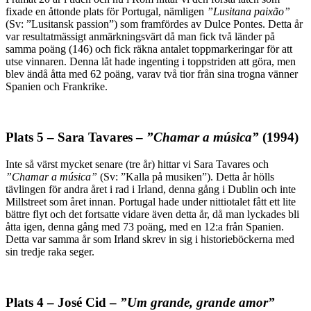
fixade en åttonde plats för Portugal, nämligen
”Lusitana paixão”
(Sv: ”Lusitansk passion”) som framfördes av Dulce Pontes. Detta år
var resultatmässigt anmärkningsvärt då man fick två länder på
samma poäng (146) och fick räkna antalet toppmarkeringar för att
utse vinnaren. Denna låt hade ingenting i toppstriden att göra, men
blev ändå åtta med 62 poäng, varav två tior från sina trogna vänner
Spanien och Frankrike.
Plats 5 – Sara Tavares –
”Chamar a música”
(1994)
Inte så värst mycket senare (tre år) hittar vi Sara Tavares och
”Chamar a música
”
(Sv: ”Kalla på musiken”). Detta år hölls
tävlingen för andra året i rad i Irland, denna gång i Dublin och inte
Millstreet som året innan. Portugal hade under nittiotalet fått ett lite
bättre flyt och det fortsatte vidare även detta år, då man lyckades bli
åtta igen, denna gång med 73 poäng, med en 12:a från Spanien.
Detta var samma år som Irland skrev in sig i historieböckerna med
sin tredje raka seger.
Plats 4 – José Cid –
”Um grande, grande amor”