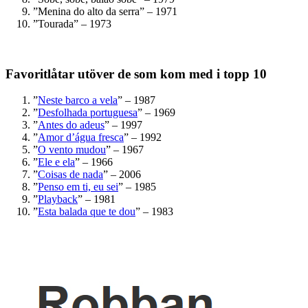
”Menina do alto da serra” – 1971
”Tourada” – 1973
Favoritlåtar utöver de som kom med i topp 10
”
Neste barco a vela
” – 1987
”
Desfolhada portuguesa
” – 1969
”
Antes do adeus
” – 1997
”
Amor d’água fresca
” – 1992
”
O vento mudou
” – 1967
”
Ele e ela
” – 1966
”
Coisas de nada
” – 2006
”
Penso em ti, eu sei
” – 1985
”
Playback
” – 1981
”
Esta balada que te dou
” – 1983