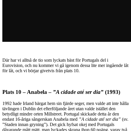
Där har vi alltså de tio som lyckats bäst för Portugals del i
Eurovision, och nu kommer vi gå igenom dessa lite mer ingående låt
för låt, och vi börjar givetvis från plats 10.
Plats 10 – Anabela –
”A cidade até ser dia”
(1993)
1992 hade Irland bärgat hem sin fjärde seger, men valde att inte hålla
tävlingen i Dublin det efterföljande året utan valde istället den
betydligt mindre orten Millstreet. Portugal skickade detta år den
endast 16-åriga sångerskan Anabela med
”A cidade até ser dia”
(sv.
”Staden innan gryning”). Det gick hyfsat okej med Portugals
dåvarande mått mätt, man lyckades skrapa ihop 60 poäng, varav två