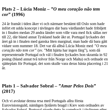
Plats 2 – Lúcia Moniz –
”O meu coração não tem
cor”
(1996)
24 år framåt i tiden åker vi och närmare bestämt till Oslo som hade
infört ett udda koncept i tävlingen där bara värdlandet hade fribiljett
in i finalen medan 29 andra länder som ville vara med fick sållas ner
till 22, där bland annat Tyskland hade åkt ut. Portugal lyckades det
året gå in i finalen med ganska liten marginal, man hade då bara gått
vidare som nummer 18. Det var då alltså Lúcia Moniz med
”O meu
coração não tem cor”
(sv. ”Mitt hjärta har ingen färg”), som då
representerade Portugal och väl i finalen lyckades hon skramla in 92
poäng (bland annat två tolvor från Norge och Malta) och ordnade en
sjätteplats för Portugal, det som skulle vara deras bästa placering i 21
år.
Plats 1 – Salvador Sobral –
”Amar Pelos Dois”
(2017)
Och vi avslutar denna resa med Portugals allra första
Eurovisionsguld, nämligen fjolårets bragd i Kiev som ordnades av
Salvador Sobral. Portugal gjorde detta år comeback i tävlingen efter