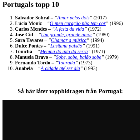
Portugals topp 10
Salvador Sobral
–
”
Amar pelos dois
”
(2017)
Lúcia Moniz
–
”
O meu coração não tem cor
”
(1996)
Carlos Mendes
–
”
A festa da vida
”
(1972)
José Cid
–
”
Um grande, grande amor
”
(1980)
Sara Tavares
–
”
Chamar a música
”
(1994)
Dulce Pontes
–
”
Lusitana paixão
”
(1991)
Tonicha
–
”
Menina do alto da serra
”
(1971)
Manuela Bravo
–
”
Sobe, sobe, balão sobe
”
(1979)
Fernando Tordo
–
”
Tourada
”
(1973)
Anabela
–
”
A cidade até ser dia
”
(1993)
Så här låter toppbidragen från Portugal: