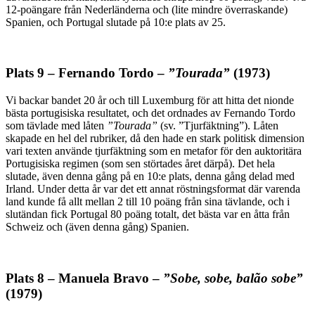
12-poängare från Nederländerna och (lite mindre överraskande)
Spanien, och Portugal slutade på 10:e plats av 25.
Plats 9 – Fernando Tordo –
”Tourada”
(1973)
Vi backar bandet 20 år och till Luxemburg för att hitta det nionde
bästa portugisiska resultatet, och det ordnades av Fernando Tordo
som tävlade med låten
”Tourada”
(sv. ”Tjurfäktning”). Låten
skapade en hel del rubriker, då den hade en stark politisk dimension
vari texten använde tjurfäktning som en metafor för den auktoritära
Portugisiska regimen (som sen störtades året därpå). Det hela
slutade, även denna gång på en 10:e plats, denna gång delad med
Irland. Under detta år var det ett annat röstningsformat där varenda
land kunde få allt mellan 2 till 10 poäng från sina tävlande, och i
slutändan fick Portugal 80 poäng totalt, det bästa var en åtta från
Schweiz och (även denna gång) Spanien.
Plats 8 – Manuela Bravo –
”Sobe, sobe, balão sobe”
(1979)