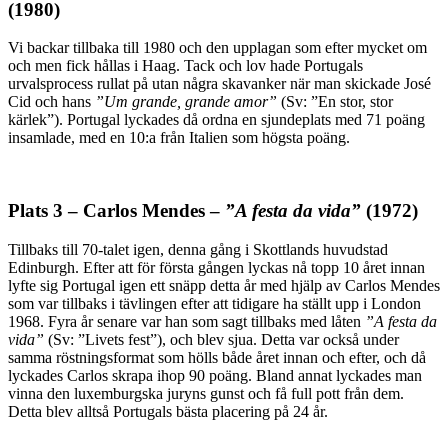
(1980)
Vi backar tillbaka till 1980 och den upplagan som efter mycket om
och men fick hållas i Haag. Tack och lov hade Portugals
urvalsprocess rullat på utan några skavanker när man skickade José
Cid och hans
”Um grande, grande amor”
(Sv: ”En stor, stor
kärlek”). Portugal lyckades då ordna en sjundeplats med 71 poäng
insamlade, med en 10:a från Italien som högsta poäng.
Plats 3 – Carlos Mendes –
”A festa da vida”
(1972)
Tillbaks till 70-talet igen, denna gång i Skottlands huvudstad
Edinburgh. Efter att för första gången lyckas nå topp 10 året innan
lyfte sig Portugal igen ett snäpp detta år med hjälp av Carlos Mendes
som var tillbaks i tävlingen efter att tidigare ha ställt upp i London
1968. Fyra år senare var han som sagt tillbaks med låten
”A festa da
vida”
(Sv: ”Livets fest”), och blev sjua. Detta var också under
samma röstningsformat som hölls både året innan och efter, och då
lyckades Carlos skrapa ihop 90 poäng. Bland annat lyckades man
vinna den luxemburgska juryns gunst och få full pott från dem.
Detta blev alltså Portugals bästa placering på 24 år.