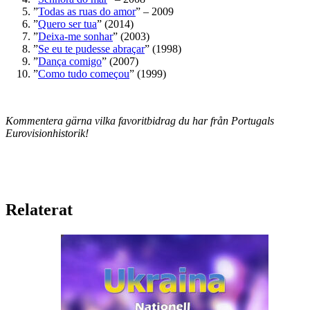
”
Todas as ruas do amor
” – 2009
”
Quero ser tua
” (2014)
”
Deixa-me sonhar
” (2003)
”
Se eu te pudesse abraçar
” (1998)
”
Dança comigo
” (2007)
”
Como tudo começou
” (1999)
Kommentera gärna vilka favoritbidrag du har från Portugals
Eurovisionhistorik!
Relaterat