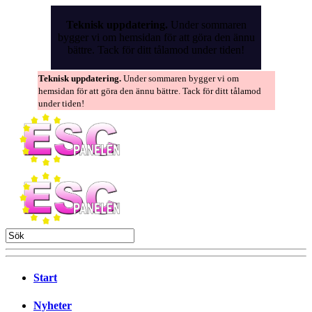
Skip
to
Teknisk uppdatering.
Under sommaren
the
bygger vi om hemsidan för att göra den ännu
content
bättre. Tack för ditt tålamod under tiden!
Teknisk uppdatering.
Under sommaren bygger vi om
hemsidan för att göra den ännu bättre. Tack för ditt tålamod
under tiden!
Start
Nyheter