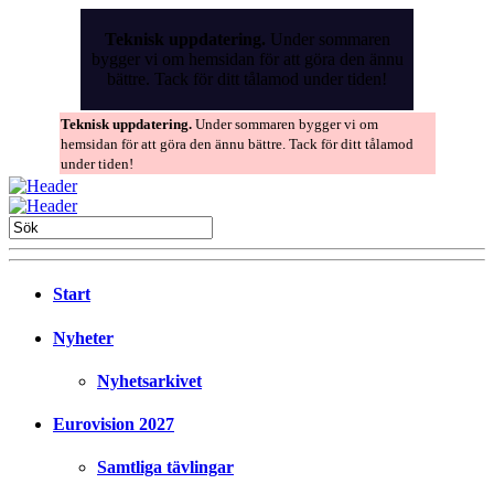
Skip
to
Teknisk uppdatering.
Under sommaren
the
bygger vi om hemsidan för att göra den ännu
content
bättre. Tack för ditt tålamod under tiden!
Teknisk uppdatering.
Under sommaren bygger vi om
hemsidan för att göra den ännu bättre. Tack för ditt tålamod
under tiden!
Start
Nyheter
Nyhetsarkivet
Eurovision 2027
Samtliga tävlingar