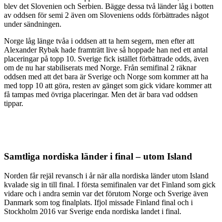
blev det Slovenien och Serbien. Bägge dessa två länder låg i botten
av oddsen för semi 2 även om Sloveniens odds förbättrades något
under sändningen.
Norge låg länge tvåa i oddsen att ta hem segern, men efter att
Alexander Rybak hade framträtt live så hoppade han ned ett antal
placeringar på topp 10. Sverige fick istället förbättrade odds, även
om de nu har stabiliserats med Norge. Från semifinal 2 räknar
oddsen med att det bara är Sverige och Norge som kommer att ha
med topp 10 att göra, resten av gänget som gick vidare kommer att
få tampas med övriga placeringar. Men det är bara vad oddsen
tippar.
Samtliga nordiska länder i final – utom Island
Norden får rejäl revansch i år när alla nordiska länder utom Island
kvalade sig in till final. I första semifinalen var det Finland som gick
vidare och i andra semin var det förutom Norge och Sverige även
Danmark som tog finalplats. Ifjol missade Finland final och i
Stockholm 2016 var Sverige enda nordiska landet i final.