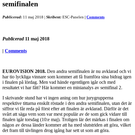
semifinalen
Publicerad:
11 maj 2018
|
Skribent:
ESC-Panelen
|
Comments
Publicerad
11 maj 2018
|
Comments
EUROVISION 2018.
Den andra semifinalen är nu avklarad och vi
har tio lyckliga vinnare som kommer att få framföra sina bidrag igen
i finalen på lördag. Men vad hände egentligen igår och med
resultatet vi har fått? Här kommer en minianalys av semifinal 2.
I skrivande stund har vi ingen aning om hur jurygrupperna
respektive tittarna enskilt röstade i den andra semifinalen, utan det är
siffror vi får reda på först efter att finalen är avklarad. Därför är det
svårt att säga vem som var mest populär av de som gick vidare till
finalen igår torsdag (10:e maj). Troligen lär det märkas i finalen om
någon av dessa länder kommer att ha med slutstriden att göra, vilket
det fram till tävlingen drog igång har sett ut som att göra.