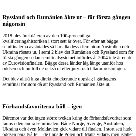
Ryssland och Rumänien åkte ut – för första gången
någonsin
2018 blev året då eran av den 100-procentliga
kvalificeringshistoriken i stort sett är över. För efter att bägge
semifinalerna avslutades så har alla dessa fem utom Australien och
Ukraina röstats ut. I semi 2 blev det Rumänien och Ryssland som för
första gången sedan semifinalsystemet infördes år 2004 inte är en del
av Eurovisionfinalen. Bägge dessa länder låg länge utanför hos
oddsen och nu föll de också ut efter jury- och tittaromröstningen.
Det blev alltså inga direkt chockerande uppslag i gårdagens
semifinal förutom då att Ryssland och Rumänien åkte ut.
Förhandsfavoriterna höll – igen
Däremot var det ingen större tvekan kring de förhandsfavoriter som
fanns i den andra semifinalen. Både Norge, Sverige, Australien,
Ukraina och även Moldavien gick vidare till finalen. I stort sett hade
oddsen bara två fel – de tippade Polen och Malta vidare, men istället