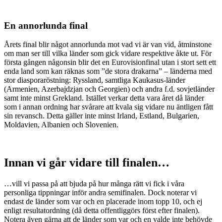
En annorlunda final
Årets final blir något annorlunda mot vad vi är van vid, åtminstone
om man ser till vilka länder som gick vidare respektive åkte ut. För
första gången någonsin blir det en Eurovisionfinal utan i stort sett ett
enda land som kan räknas som ”de stora drakarna” – länderna med
stor diasporaröstning: Ryssland, samtliga Kaukasus-länder
(Armenien, Azerbajdzjan och Georgien) och andra f.d. sovjetländer
samt inte minst Grekland. Istället verkar detta vara året då länder
som i annan ordning har svårare att kvala sig vidare nu äntligen fått
sin revansch. Detta gäller inte minst Irland, Estland, Bulgarien,
Moldavien, Albanien och Slovenien.
Innan vi går vidare till finalen…
…vill vi passa på att bjuda på hur många rätt vi fick i våra
personliga tippningar inför andra semifinalen. Dock noterar vi
endast de länder som var och en placerade inom topp 10, och ej
enligt resultatordning (då detta offentliggörs först efter finalen).
Notera även gärna att de länder som var och en valde inte behövde