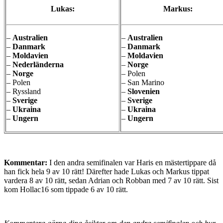
Lukas:
Markus:
–
Australien
–
Australien
–
Danmark
–
Danmark
–
Moldavien
–
Moldavien
–
Nederländerna
–
Norge
–
Norge
– Polen
– Polen
– San Marino
– Ryssland
–
Slovenien
–
Sverige
–
Sverige
–
Ukraina
–
Ukraina
–
Ungern
–
Ungern
Kommentar:
I den andra semifinalen var Haris en mästertippare då
han fick hela 9 av 10 rätt! Därefter hade Lukas och Markus tippat
vardera 8 av 10 rätt, sedan Adrian och Robban med 7 av 10 rätt. Sist
kom Hollac16 som tippade 6 av 10 rätt.