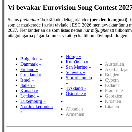
Vi bevakar Eurovision Song Contest 202
Status
preliminärt
bekräftade deltagarländer
(per den
6 augusti)
li
som är markerade i
grått
tävlade i ESC 2026 men avvaktar ännu m
2027. Fler länder än de som listas nedan
har möjlighet
att tillkomm
uttagningarna pågår kommer vi att tycka till om tävlingsbidragen.
Norge »
Bulgarien »
Rumänien »
Danmark »
Australien
San Marino »
Finland »
Azerbajdzjan
Schweiz »
Grekland »
Belgien
Storbritannien
Israel »
Cypern
»
Italien »
Estland
Tyskland »
Kanada »
Frankrike
Österrike »
Lettland »
Georgien
Luxemburg »
Kroatien
Nordmakedonien
Litauen
Albanien
»
Armenien