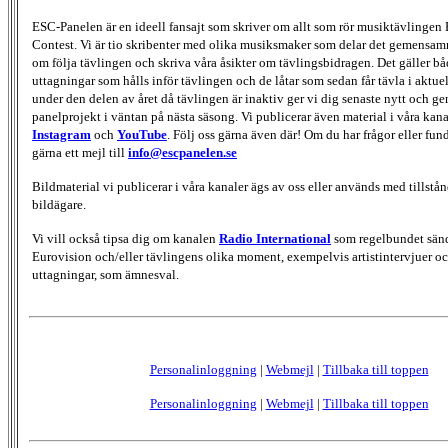
ESC-Panelen är en ideell fansajt som skriver om allt som rör musiktävlingen
Contest. Vi är tio skribenter med olika musiksmaker som delar det gemensamma
om följa tävlingen och skriva våra åsikter om tävlingsbidragen. Det gäller bå
uttagningar som hålls inför tävlingen och de låtar som sedan får tävla i aktu
under den delen av året då tävlingen är inaktiv ger vi dig senaste nytt och g
panelprojekt i väntan på nästa säsong. Vi publicerar även material i våra kan
Instagram
och
YouTube
. Följ oss gärna även där! Om du har frågor eller fun
gärna ett mejl till
info@escpanelen.se
Bildmaterial vi publicerar i våra kanaler ägs av oss eller används med tillstån
bildägare.
Vi vill också tipsa dig om kanalen
Radio International
som regelbundet sän
Eurovision och/eller tävlingens olika moment, exempelvis artistintervjuer oc
uttagningar, som ämnesval.
Personalinloggning
|
Webmejl
|
Tillbaka till toppen
Personalinloggning
|
Webmejl
|
Tillbaka till toppen