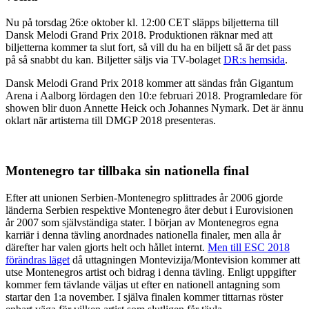
Nu på torsdag 26:e oktober kl. 12:00 CET släpps biljetterna till
Dansk Melodi Grand Prix 2018. Produktionen räknar med att
biljetterna kommer ta slut fort, så vill du ha en biljett så är det pass
på så snabbt du kan. Biljetter säljs via TV-bolaget
DR:s hemsida
.
Dansk Melodi Grand Prix 2018 kommer att sändas från Gigantum
Arena i Aalborg lördagen den 10:e februari 2018. Programledare för
showen blir duon Annette Heick och Johannes Nymark. Det är ännu
oklart när artisterna till DMGP 2018 presenteras.
Montenegro tar tillbaka sin nationella final
Efter att unionen Serbien-Montenegro splittrades år 2006 gjorde
länderna Serbien respektive Montenegro åter debut i Eurovisionen
år 2007 som självständiga stater. I början av Montenegros egna
karriär i denna tävling anordnades nationella finaler, men alla år
därefter har valen gjorts helt och hållet internt.
Men till ESC 2018
förändras läget
då uttagningen Montevizija/Montevision kommer att
utse Montenegros artist och bidrag i denna tävling. Enligt uppgifter
kommer fem tävlande väljas ut efter en nationell antagning som
startar den 1:a november. I själva finalen kommer tittarnas röster