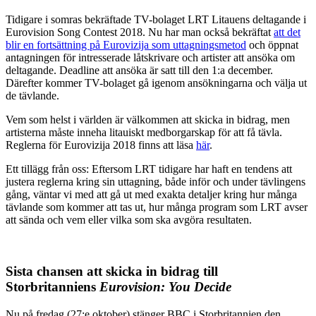
Tidigare i somras bekräftade TV-bolaget LRT Litauens deltagande i
Eurovision Song Contest 2018. Nu har man också bekräftat
att det
blir en fortsättning på Eurovizija som uttagningsmetod
och öppnat
antagningen för intresserade låtskrivare och artister att ansöka om
deltagande. Deadline att ansöka är satt till den 1:a december.
Därefter kommer TV-bolaget gå igenom ansökningarna och välja ut
de tävlande.
Vem som helst i världen är välkommen att skicka in bidrag, men
artisterna måste inneha litauiskt medborgarskap för att få tävla.
Reglerna för Eurovizija 2018 finns att läsa
här
.
Ett tillägg från oss: Eftersom LRT tidigare har haft en tendens att
justera reglerna kring sin uttagning, både inför och under tävlingens
gång, väntar vi med att gå ut med exakta detaljer kring hur många
tävlande som kommer att tas ut, hur många program som LRT avser
att sända och vem eller vilka som ska avgöra resultaten.
Sista chansen att skicka in bidrag till
Storbritanniens
Eurovision: You Decide
Nu på fredag (27:e oktober) stänger BBC i Storbritannien den