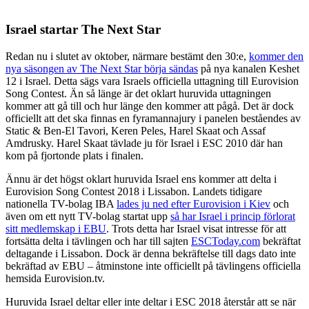
Israel startar The Next Star
Redan nu i slutet av oktober, närmare bestämt den 30:e,
kommer den
nya säsongen av The Next Star börja sändas
på nya kanalen Keshet
12 i Israel. Detta sägs vara Israels officiella uttagning till Eurovision
Song Contest. Än så länge är det oklart huruvida uttagningen
kommer att gå till och hur länge den kommer att pågå. Det är dock
officiellt att det ska finnas en fyramannajury i panelen beståendes av
Static & Ben-El Tavori, Keren Peles, Harel Skaat och Assaf
Amdrusky. Harel Skaat tävlade ju för Israel i ESC 2010 där han
kom på fjortonde plats i finalen.
Ännu är det högst oklart huruvida Israel ens kommer att delta i
Eurovision Song Contest 2018 i Lissabon. Landets tidigare
nationella TV-bolag IBA
lades ju ned efter Eurovision i Kiev
och
även om ett nytt TV-bolag startat upp
så har Israel i princip förlorat
sitt medlemskap i EBU
. Trots detta har Israel visat intresse för att
fortsätta delta i tävlingen och har till sajten
ESCToday.com
bekräftat
deltagande i Lissabon. Dock är denna bekräftelse till dags dato inte
bekräftad av EBU – åtminstone inte officiellt på tävlingens officiella
hemsida Eurovision.tv.
Huruvida Israel deltar eller inte deltar i ESC 2018 återstår att se när