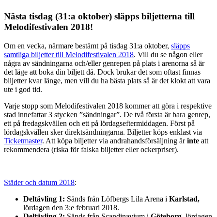
Nästa tisdag (31:a oktober) släpps biljetterna till
Melodifestivalen 2018!
Om en vecka, närmare bestämt på tisdag 31:a oktober,
släpps
samtliga biljetter till Melodifestivalen 2018
. Vill du se någon eller
några av sändningarna och/eller genrepen på plats i arenorna så är
det läge att boka din biljett då. Dock brukar det som oftast finnas
biljetter kvar länge, men vill du ha bästa plats så är det klokt att vara
ute i god tid.
Varje stopp som Melodifestivalen 2018 kommer att göra i respektive
stad innefattar 3 stycken ”sändningar”. De två första är bara genrep,
ett på fredagskvällen och ett på lördagseftermiddagen. Först på
lördagskvällen sker direktsändningarna. Biljetter köps enklast via
Ticketmaster
. Att köpa biljetter via andrahandsförsäljning är
inte
att
rekommendera (riska för falska biljetter eller ockerpriser).
Städer och datum 2018
:
Deltävling 1:
Sänds från Löfbergs Lila Arena i
Karlstad,
lördagen den 3:e februari 2018.
Deltävling 2:
Sänds från Scandinavium i
Göteborg,
lördagen