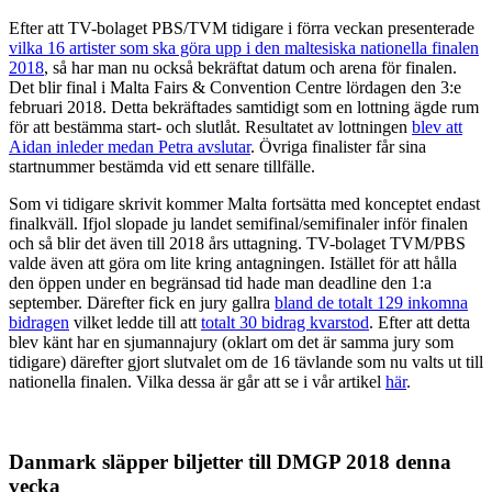
Efter att TV-bolaget PBS/TVM tidigare i förra veckan presenterade
vilka 16 artister som ska göra upp i den maltesiska nationella finalen
2018
, så har man nu också bekräftat datum och arena för finalen.
Det blir final i Malta Fairs & Convention Centre lördagen den 3:e
februari 2018. Detta bekräftades samtidigt som en lottning ägde rum
för att bestämma start- och slutlåt. Resultatet av lottningen
blev att
Aidan inleder medan Petra avslutar
. Övriga finalister får sina
startnummer bestämda vid ett senare tillfälle.
Som vi tidigare skrivit kommer Malta fortsätta med konceptet endast
finalkväll. Ifjol slopade ju landet semifinal/semifinaler inför finalen
och så blir det även till 2018 års uttagning. TV-bolaget TVM/PBS
valde även att göra om lite kring antagningen. Istället för att hålla
den öppen under en begränsad tid hade man deadline den 1:a
september. Därefter fick en jury gallra
bland de totalt 129 inkomna
bidragen
vilket ledde till att
totalt 30 bidrag kvarstod
. Efter att detta
blev känt har en sjumannajury (oklart om det är samma jury som
tidigare) därefter gjort slutvalet om de 16 tävlande som nu valts ut till
nationella finalen. Vilka dessa är går att se i vår artikel
här
.
Danmark släpper biljetter till DMGP 2018 denna
vecka