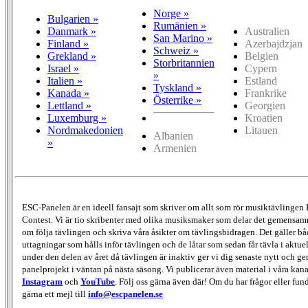
Norge »
Bulgarien »
Rumänien »
Danmark »
Australien
San Marino »
Finland »
Azerbajdzjan
Schweiz »
Grekland »
Belgien
Storbritannien
Israel »
Cypern
»
Italien »
Estland
Tyskland »
Kanada »
Frankrike
Österrike »
Lettland »
Georgien
Luxemburg »
Kroatien
Nordmakedonien
Litauen
Albanien
»
Armenien
ESC-Panelen är en ideell fansajt som skriver om allt som rör musiktävlingen
Contest. Vi är tio skribenter med olika musiksmaker som delar det gemensamma
om följa tävlingen och skriva våra åsikter om tävlingsbidragen. Det gäller bå
uttagningar som hålls inför tävlingen och de låtar som sedan får tävla i aktu
under den delen av året då tävlingen är inaktiv ger vi dig senaste nytt och g
panelprojekt i väntan på nästa säsong. Vi publicerar även material i våra kan
Instagram
och
YouTube
. Följ oss gärna även där! Om du har frågor eller fun
gärna ett mejl till
info@escpanelen.se