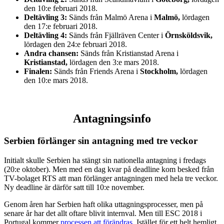
den 10:e februari 2018.
Deltävling 3:
Sänds från Malmö Arena i
Malmö,
lördagen
den 17:e februari 2018.
Deltävling 4:
Sänds från Fjällräven Center i
Örnsköldsvik,
lördagen den 24:e februari 2018.
Andra chansen:
Sänds från Kristianstad Arena i
Kristianstad,
lördagen den 3:e mars 2018.
Finalen:
Sänds från Friends Arena i
Stockholm,
lördagen
den 10:e mars 2018.
Antagningsinfo
Serbien förlänger sin antagning med tre veckor
Initialt skulle Serbien ha stängt sin nationella antagning i fredags
(20:e oktober). Men med en dag kvar på deadline kom besked från
TV-bolaget RTS att man förlänger antagningen med hela tre veckor.
Ny deadline är därför satt till 10:e november.
Genom åren har Serbien haft olika uttagningsprocesser, men på
senare år har det allt oftare blivit internval. Men till ESC 2018 i
Portugal kommer
processen att förändras
. Istället för ett helt hemligt