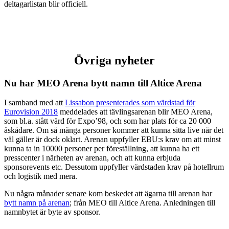
deltagarlistan blir officiell.
Övriga nyheter
Nu har MEO Arena bytt namn till Altice Arena
I samband med att
Lissabon presenterades som värdstad för
Eurovision 2018
meddelades att tävlingsarenan blir MEO Arena,
som bl.a. stått värd för Expo’98, och som har plats för ca 20 000
åskådare. Om så många personer kommer att kunna sitta live när det
väl gäller är dock oklart. Arenan uppfyller EBU:s krav om att minst
kunna ta in 10000 personer per föreställning, att kunna ha ett
presscenter i närheten av arenan, och att kunna erbjuda
sponsorevents etc. Dessutom uppfyller värdstaden krav på hotellrum
och logistik med mera.
Nu några månader senare kom beskedet att ägarna till arenan har
bytt namn på arenan
; från MEO till Altice Arena. Anledningen till
namnbytet är byte av sponsor.