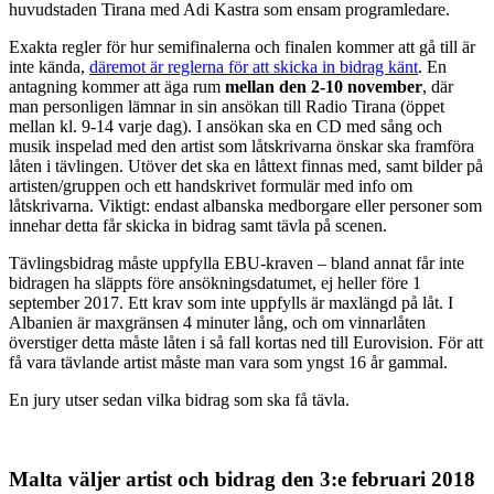
huvudstaden Tirana med Adi Kastra som ensam programledare.
Exakta regler för hur semifinalerna och finalen kommer att gå till är
inte kända,
däremot är reglerna för att skicka in bidrag känt
. En
antagning kommer att äga rum
mellan den 2-10 november
, där
man personligen lämnar in sin ansökan till Radio Tirana (öppet
mellan kl. 9-14 varje dag). I ansökan ska en CD med sång och
musik inspelad med den artist som låtskrivarna önskar ska framföra
låten i tävlingen. Utöver det ska en låttext finnas med, samt bilder på
artisten/gruppen och ett handskrivet formulär med info om
låtskrivarna. Viktigt: endast albanska medborgare eller personer som
innehar detta får skicka in bidrag samt tävla på scenen.
Tävlingsbidrag måste uppfylla EBU-kraven – bland annat får inte
bidragen ha släppts före ansökningsdatumet, ej heller före 1
september 2017. Ett krav som inte uppfylls är maxlängd på låt. I
Albanien är maxgränsen 4 minuter lång, och om vinnarlåten
överstiger detta måste låten i så fall kortas ned till Eurovision. För att
få vara tävlande artist måste man vara som yngst 16 år gammal.
En jury utser sedan vilka bidrag som ska få tävla.
Malta väljer artist och bidrag den 3:e februari 2018