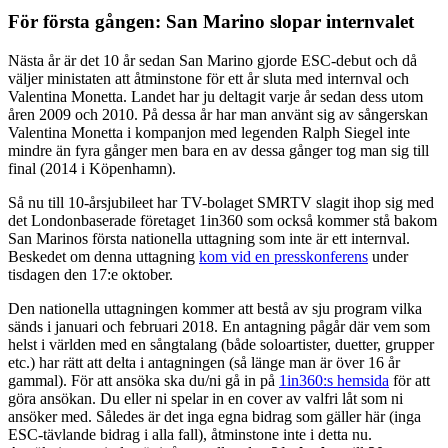
För första gången: San Marino slopar internvalet
Nästa år är det 10 år sedan San Marino gjorde ESC-debut och då
väljer ministaten att åtminstone för ett år sluta med internval och
Valentina Monetta. Landet har ju deltagit varje år sedan dess utom
åren 2009 och 2010. På dessa år har man använt sig av sångerskan
Valentina Monetta i kompanjon med legenden Ralph Siegel inte
mindre än fyra gånger men bara en av dessa gånger tog man sig till
final (2014 i Köpenhamn).
Så nu till 10-årsjubileet har TV-bolaget SMRTV slagit ihop sig med
det Londonbaserade företaget 1in360 som också kommer stå bakom
San Marinos första nationella uttagning som inte är ett internval.
Beskedet om denna uttagning
kom vid en presskonferens
under
tisdagen den 17:e oktober.
Den nationella uttagningen kommer att bestå av sju program vilka
sänds i januari och februari 2018. En antagning pågår där vem som
helst i världen med en sångtalang (både soloartister, duetter, grupper
etc.) har rätt att delta i antagningen (så länge man är över 16 år
gammal). För att ansöka ska du/ni gå in på
1in360:s hemsida
för att
göra ansökan. Du eller ni spelar in en cover av valfri låt som ni
ansöker med. Således är det inga egna bidrag som gäller här (inga
ESC-tävlande bidrag i alla fall), åtminstone inte i detta nu.