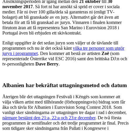
Ansökningsperioden är igång mellan den
21 oktober
till
30
november 2017
. Så fort ni har ansökt så sprid er cover i sociala
medier. Får ni över 100 gilla/dela så garanteras ni (enligt TV-
bolaget) att bli granskade av en jury. Alternativt går det även att
betala för att få bli granskad av juryn. Vinnaren i finalen kommer
förutom äran att få representera San Marino i Eurovision 2018 i
Portugal även bli erbjuden ett skivkontrakt.
Enligt uppgifter är det sedan juryn som väljer ut de tävlande till
programmen och nu är det också känt
vilka tre personer som utgör
juryn i programmet
. Den kommer att bestå av artisten
Zoë
(som
representerade Österrike vid ESC 2016) samt den brittiska DJ:n och
tv-personligheten
Dave Berry
.
Albanien har bekräftat uttagningsmetod och datum
Återigen blir det uttagningen Festivali i Këngës som kommer att
välja vilken artist med tillhörande (förhoppningsvis) bidrag som får
åka och tävla för Albanien i Eurovision Song Contest 2018. Som
vanligt sker sändningarna av uttagningen tre dagar i rad i december,
närmare bestämt den 21:a, 22:a och 23:e december
. De två första
programmen är semifinaler och det tredje programmet är final. Precis
som tidigare sker sändningarna från Pallati i Kongreseve i