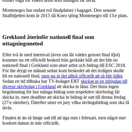
enbart väga för vilken artist som slutligen får tävla.
Montenegro har endast två finalplatser i bagaget. Den senaste
finalbiljetten kom år 2015 då Knez sjöng Montenegro till 13:e plats.
Grekland återinför nationell final som
uttagningsmetod
Efter två år med internval (även om låt valdes genom final ifjol)
kommer nu ett officiellt besked från grekiskt håll att det blir en
nationell final i Grekland som utser artist och bidrag till ESC 2018.
För lite drygt en månad sedan kom beskedet att det troligen skulle
bli en nationell final,
men nu är det alltså officiellt att så blir fallet
.
Sedan en tid tillbaka har TV-bolaget ERT
skickat ut en inbjudan till
diverse skivbolag i Grekland
att skicka in låtar. Det finns ingen
begränsning för hur många bidrag som respektive skivbolag får
skicka in, men deadline att skicka in bidrag är satt till denna fredag
(27:e oktober). Därefter utser en jury vilka tävlingsbidrag som ska få
tävla.
Finalen är än så länge satt till att äga rum i februari, men något mer
konkret datum är inte officiellt.