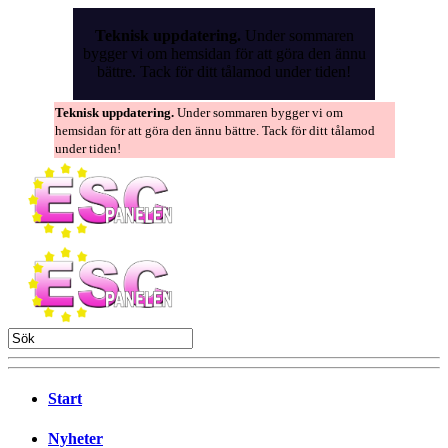
Skip
to
Teknisk uppdatering.
Under sommaren
the
bygger vi om hemsidan för att göra den ännu
content
bättre. Tack för ditt tålamod under tiden!
Teknisk uppdatering.
Under sommaren bygger vi om
hemsidan för att göra den ännu bättre. Tack för ditt tålamod
under tiden!
Start
Nyheter