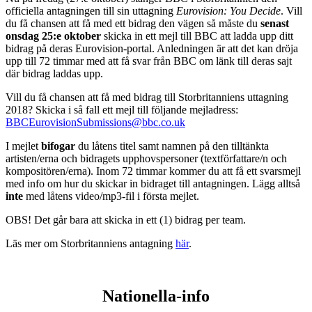
officiella antagningen till sin uttagning
Eurovision: You Decide
. Vill
du få chansen att få med ett bidrag den vägen så måste du
senast
onsdag 25:e oktober
skicka in ett mejl till BBC att ladda upp ditt
bidrag på deras Eurovision-portal. Anledningen är att det kan dröja
upp till 72 timmar med att få svar från BBC om länk till deras sajt
där bidrag laddas upp.
Vill du få chansen att få med bidrag till Storbritanniens uttagning
2018? Skicka i så fall ett mejl till följande mejladress:
BBCEurovisionSubmissions@bbc.co.uk
I mejlet
bifogar
du låtens titel samt namnen på den tilltänkta
artisten/erna och bidragets upphovspersoner (textförfattare/n och
kompositören/erna). Inom 72 timmar kommer du att få ett svarsmejl
med info om hur du skickar in bidraget till antagningen. Lägg alltså
inte
med låtens video/mp3-fil i första mejlet.
OBS! Det går bara att skicka in ett (1) bidrag per team.
Läs mer om Storbritanniens antagning
här
.
Nationella-info