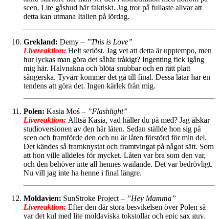
scen. Lite gåshud här faktiskt. Jag tror på fullaste allvar att
detta kan utmana Italien på lördag.
Grekland:
Demy –
”This is Love”
Livereaktion:
Helt seriöst. Jag vet att detta är upptempo, men
hur lyckas man göra det såhär tråkigt? Ingenting fick igång
mig här. Halvnakna och blöta snubbar och en rätt platt
sångerska. Tyvärr kommer det gå till final. Dessa låtar har en
tendens att göra det. Ingen kärlek från mig.
Polen:
Kasia Moś –
”Flashlight”
Livereaktion:
Alltså Kasia, vad håller du på med? Jag älskar
studioversionen av den här låten. Sedan ställde hon sig på
scen och framförde den och nu är låten förstörd för min del.
Det kändes så framknystat och framtvingat på något sätt. Som
att hon ville alldeles för mycket. Låten var bra som den var,
och den behöver inte all hennes wailande. Det var bedrövligt.
Nu vill jag inte ha henne i final längre.
Moldavien:
SunStroke Project –
”Hey Mamma”
Livereaktion:
Efter den där stora besvikelsen över Polen så
var det kul med lite moldaviska tokstollar och epic sax guy.