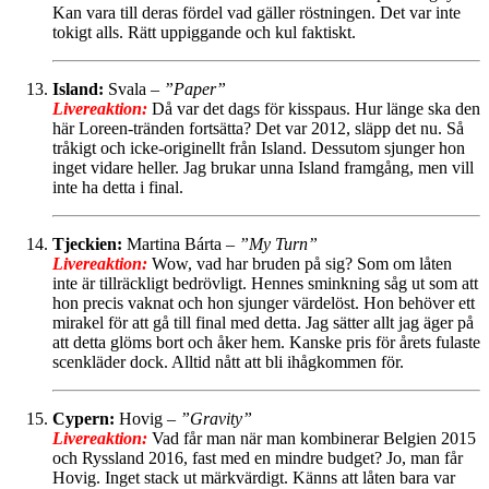
Kan vara till deras fördel vad gäller röstningen. Det var inte
tokigt alls. Rätt uppiggande och kul faktiskt.
Island:
Svala –
”Paper”
Livereaktion:
Då var det dags för kisspaus. Hur länge ska den
här Loreen-tränden fortsätta? Det var 2012, släpp det nu. Så
tråkigt och icke-originellt från Island. Dessutom sjunger hon
inget vidare heller. Jag brukar unna Island framgång, men vill
inte ha detta i final.
Tjeckien:
Martina Bárta –
”My Turn”
Livereaktion:
Wow, vad har bruden på sig? Som om låten
inte är tillräckligt bedrövligt. Hennes sminkning såg ut som att
hon precis vaknat och hon sjunger värdelöst. Hon behöver ett
mirakel för att gå till final med detta. Jag sätter allt jag äger på
att detta glöms bort och åker hem. Kanske pris för årets fulaste
scenkläder dock. Alltid nått att bli ihågkommen för.
Cypern:
Hovig –
”Gravity”
Livereaktion:
Vad får man när man kombinerar Belgien 2015
och Ryssland 2016, fast med en mindre budget? Jo, man får
Hovig. Inget stack ut märkvärdigt. Känns att låten bara var