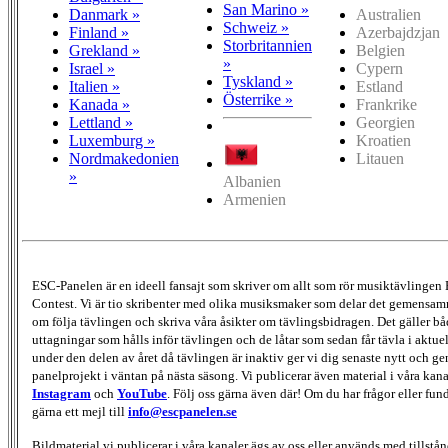
San Marino »
Danmark »
Australien
Schweiz »
Finland »
Azerbajdzjan
Storbritannien
Grekland »
Belgien
»
Israel »
Cypern
Tyskland »
Italien »
Estland
Österrike »
Kanada »
Frankrike
Lettland »
Georgien
Luxemburg »
Kroatien
Nordmakedonien
Litauen
»
Albanien
Armenien
ESC-Panelen är en ideell fansajt som skriver om allt som rör musiktävlingen
Contest. Vi är tio skribenter med olika musiksmaker som delar det gemensamma
om följa tävlingen och skriva våra åsikter om tävlingsbidragen. Det gäller bå
uttagningar som hålls inför tävlingen och de låtar som sedan får tävla i aktu
under den delen av året då tävlingen är inaktiv ger vi dig senaste nytt och g
panelprojekt i väntan på nästa säsong. Vi publicerar även material i våra kan
Instagram
och
YouTube
. Följ oss gärna även där! Om du har frågor eller fun
gärna ett mejl till
info@escpanelen.se
Bildmaterial vi publicerar i våra kanaler ägs av oss eller används med tillstån