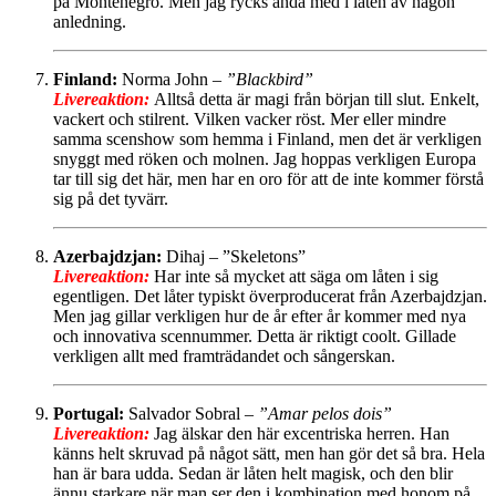
på Montenegro. Men jag rycks ändå med i låten av någon
anledning.
Finland:
Norma John –
”Blackbird”
Livereaktion:
Alltså detta är magi från början till slut. Enkelt,
vackert och stilrent. Vilken vacker röst. Mer eller mindre
samma scenshow som hemma i Finland, men det är verkligen
snyggt med röken och molnen. Jag hoppas verkligen Europa
tar till sig det här, men har en oro för att de inte kommer förstå
sig på det tyvärr.
Azerbajdzjan:
Dihaj – ”Skeletons”
Livereaktion:
Har inte så mycket att säga om låten i sig
egentligen. Det låter typiskt överproducerat från Azerbajdzjan.
Men jag gillar verkligen hur de år efter år kommer med nya
och innovativa scennummer. Detta är riktigt coolt. Gillade
verkligen allt med framträdandet och sångerskan.
Portugal:
Salvador Sobral –
”Amar pelos dois”
Livereaktion:
Jag älskar den här excentriska herren. Han
känns helt skruvad på något sätt, men han gör det så bra. Hela
han är bara udda. Sedan är låten helt magisk, och den blir
ännu starkare när man ser den i kombination med honom på