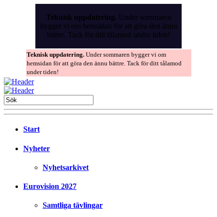
Skip
to
Teknisk uppdatering.
Under sommaren
the
bygger vi om hemsidan för att göra den ännu
content
bättre. Tack för ditt tålamod under tiden!
Teknisk uppdatering.
Under sommaren bygger vi om
hemsidan för att göra den ännu bättre. Tack för ditt tålamod
under tiden!
Start
Nyheter
Nyhetsarkivet
Eurovision 2027
Samtliga tävlingar