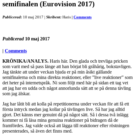
semifinalen (Eurovision 2017)
Publicerad:
10 maj 2017
|
Skribent:
Haris
|
Comments
Publicerad
10 maj 2017
|
Comments
KRÖNIKA/ANALYS.
Haris här. Den glada och trevliga pricken
som varit med så pass länge att han börjat bli gråhårig, bokstavligen.
Jag tänkte att under veckan bjuda er på min åsikt gällande
semifinalerna och mina direkta reaktioner, eller ”live reaktioner” som
det heter på internetspråk. Ni som följt med här på sidan ett tag vet
att jag har en udda och något annorlunda sätt att se på denna tävling
som jag älskar.
Jag har låtit bli att kolla på repetitionerna under veckan för att få ett
första intryck medan jag kollar på tävlingen live. Så har jag alltid
gjort. Det känns mer genuint då på något sätt. Så i dessa två inlägg
kommer ni få läsa mina genuina reaktioner på bidragen då de
framfördes. Jag valde också att lägga till reaktioner efter röstningen
presenterades, så även det finns med.