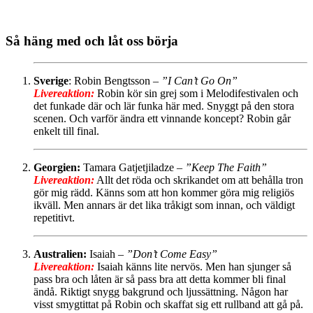
Så häng med och låt oss börja
Sverige
: Robin Bengtsson –
”I Can’t Go On”
Livereaktion:
Robin kör sin grej som i Melodifestivalen och
det funkade där och lär funka här med. Snyggt på den stora
scenen. Och varför ändra ett vinnande koncept? Robin går
enkelt till final.
Georgien:
Tamara Gatjetjiladze –
”Keep The Faith”
Livereaktion:
Allt det röda och skrikandet om att behålla tron
gör mig rädd. Känns som att hon kommer göra mig religiös
ikväll. Men annars är det lika tråkigt som innan, och väldigt
repetitivt.
Australien:
Isaiah –
”Don’t Come Easy”
Livereaktion:
Isaiah känns lite nervös. Men han sjunger så
pass bra och låten är så pass bra att detta kommer bli final
ändå. Riktigt snygg bakgrund och ljussättning. Någon har
visst smygtittat på Robin och skaffat sig ett rullband att gå på.