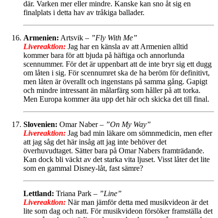
där. Varken mer eller mindre. Kanske kan sno åt sig en
finalplats i detta hav av tråkiga ballader.
Armenien:
Artsvik –
”Fly With Me”
Livereaktion:
Jag har en känsla av att Armenien alltid
kommer bara för att bjuda på häftiga och annorlunda
scennummer. För det är uppenbart att de inte bryr sig ett dugg
om låten i sig. För scennumret ska de ha beröm för definitivt,
men låten är överallt och ingenstans på samma gång. Gapigt
och mindre intressant än målarfärg som håller på att torka.
Men Europa kommer äta upp det här och skicka det till final.
Slovenien:
Omar Naber –
”On My Way”
Livereaktion:
Jag bad min läkare om sömnmedicin, men efter
att jag såg det här insåg att jag inte behöver det
överhuvudtaget. Sätter bara på Omar Nabers framträdande.
Kan dock bli väckt av det starka vita ljuset. Visst låter det lite
som en gammal Disney-låt, fast sämre?
Lettland:
Triana Park –
”Line”
Livereaktion:
När man jämför detta med musikvideon är det
lite som dag och natt. För musikvideon försöker framställa det