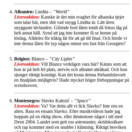
Albanien:
Lindita –
”World”
Livereaktion:
Kanske är det min svaghet för albanska tjejer
som talar här, men shit vad snygg Lindita är. Lätt årets
snyggaste tävlanden. Glömde bort låten totalt då fokus låg på
helt annat håll. Synd att jag inte kommer få se henne på
lördag. Alldeles för tråkig låt för att gå till final. Och hörde vi
inte denna låten för typ någon minut sen fast från Georgien?
Belgien:
Blance –
”City Lights”
Livereaktion:
Vill Blance verkligen vara här? Känns som att
hon är på helt fel plats, nervös och allmänt uttråkad. Och hon
sjunger riktigt konstigt. Kan det kosta denna förhandsfavorit
en finalplats möjligtvis? Hade mycket högre förhoppningar på
scenshowen.
Montenegro:
Slavko Kalezić –
”Space”
Livereaktion:
Va? Var detta allt vi fick Slavko? Inte ens en
alien. Bara en ensam Slavko. Efter musikvideon hade jag
hoppats på en riktig show, eller åtminstone något i stil med
Deen 2004. Landet som gett oss astronauter, skridskoåkare
och rap kommer med en snubbe i klänning. Riktigt besviken