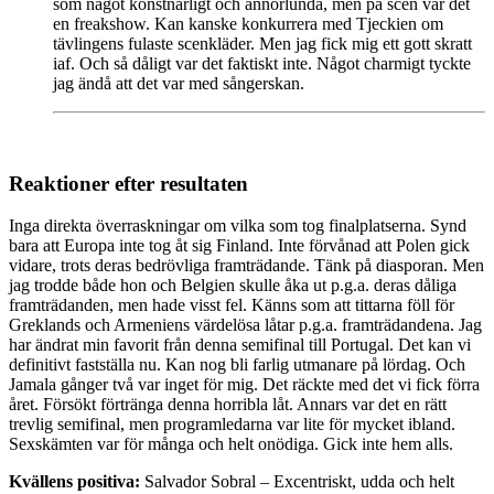
som något konstnärligt och annorlunda, men på scen var det
en freakshow. Kan kanske konkurrera med Tjeckien om
tävlingens fulaste scenkläder. Men jag fick mig ett gott skratt
iaf. Och så dåligt var det faktiskt inte. Något charmigt tyckte
jag ändå att det var med sångerskan.
Reaktioner efter resultaten
Inga direkta överraskningar om vilka som tog finalplatserna. Synd
bara att Europa inte tog åt sig Finland. Inte förvånad att Polen gick
vidare, trots deras bedrövliga framträdande. Tänk på diasporan. Men
jag trodde både hon och Belgien skulle åka ut p.g.a. deras dåliga
framträdanden, men hade visst fel. Känns som att tittarna föll för
Greklands och Armeniens värdelösa låtar p.g.a. framträdandena. Jag
har ändrat min favorit från denna semifinal till Portugal. Det kan vi
definitivt fastställa nu. Kan nog bli farlig utmanare på lördag. Och
Jamala gånger två var inget för mig. Det räckte med det vi fick förra
året. Försökt förtränga denna horribla låt. Annars var det en rätt
trevlig semifinal, men programledarna var lite för mycket ibland.
Sexskämten var för många och helt onödiga. Gick inte hem alls.
Kvällens positiva:
Salvador Sobral – Excentriskt, udda och helt