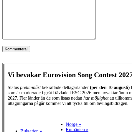
Vi bevakar Eurovision Song Contest 202
Status
preliminärt
bekräftade deltagarländer
(per den
10 augusti)
l
som är markerade i
grått
tävlade i ESC 2026 men avvaktar ännu m
2027. Fler länder än de som listas nedan
har möjlighet
att tillkomm
uttagningarna pågår kommer vi att tycka till om tävlingsbidragen.
Norge »
Rumänien »
Bulgarien »