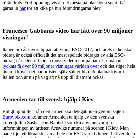
förändrats. Förhoppningsvis är det mesta på plats igen snart. Gå
gärna in
här
för att kika på hur förändringarna blev.
Francesco Gabbanis video har fått över 90 miljoner
visningar!
Italien är i år favorittippad att vinna ESC 2017, och årets italienska
bidrag är också officiellt det mest spelade bidraget av alla ESC-
bidrag i år. Den officiella musikvideon har på bara 2,5 månad
lyckats få över 90 miljoner visningar världen över
och det stiger hela
tiden. Utöver det har artisten själv sålt guld- och platinaskivor i
Italien och är nu på väg att nå upp till diamant också.
Armenien tar till svensk hjälp i Kiev
Enligt uppgifter från den armeniska delegationen genom sajten
Eurovoix.com
kommer Armenien ta hjälp av den svenska
koreografen Sasha Jean-Baptiste som kreativt ansvarig för
utformningen av artisten Artsviks nummer på scenen i Kiev. Man
hade ifjol ett liknande samarbete när ESC var i Globen. Utöver detta