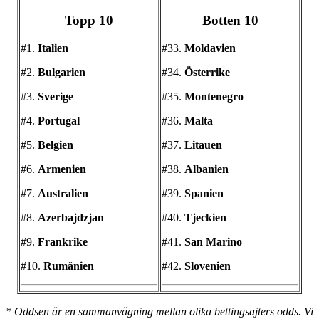
Topp 10
Botten 10
#1.
Italien
#33.
Moldavien
#2.
Bulgarien
#34.
Österrike
#3.
Sverige
#35.
Montenegro
#4.
Portugal
#36.
Malta
#5.
Belgien
#37.
Litauen
#6.
Armenien
#38.
Albanien
#7.
Australien
#39.
Spanien
#8.
Azerbajdzjan
#40.
Tjeckien
#9.
Frankrike
#41.
San Marino
#10.
Rumänien
#42.
Slovenien
* Oddsen är en sammanvägning mellan olika bettingsajters odds. Vi