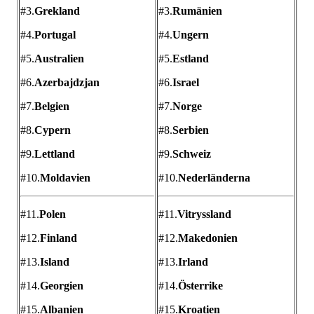
#3.
Grekland
#3.
Rumänien
#4.
Portugal
#4.
Ungern
#5.
Australien
#5.
Estland
#6.
Azerbajdzjan
#6.
Israel
#7.
Belgien
#7.
Norge
#8.
Cypern
#8.
Serbien
#9.
Lettland
#9.
Schweiz
#10.
Moldavien
#10.
Nederländerna
#11.
Polen
#11.
Vitryssland
#12.
Finland
#12.
Makedonien
#13.
Island
#13.
Irland
#14.
Georgien
#14.
Österrike
#15.
Albanien
#15.
Kroatien