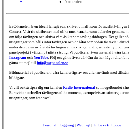
»
Armenien
ESC-Panelen är en ideell fansajt som skriver om allt som rör musiktävlingen
Contest. Vi är tio skribenter med olika musiksmaker som delar det gemensamma
om följa tävlingen och skriva våra åsikter om tävlingsbidragen. Det gäller bå
uttagningar som hålls inför tävlingen och de låtar som sedan får tävla i aktu
under den delen av året då tävlingen är inaktiv ger vi dig senaste nytt och g
panelprojekt i väntan på nästa säsong. Vi publicerar även material i våra kan
Instagram
och
YouTube
. Följ oss gärna även där! Om du har frågor eller fun
gärna ett mejl till
info@escpanelen.se
Bildmaterial vi publicerar i våra kanaler ägs av oss eller används med tillstån
bildägare.
Vi vill också tipsa dig om kanalen
Radio International
som regelbundet sän
Eurovision och/eller tävlingens olika moment, exempelvis artistintervjuer oc
uttagningar, som ämnesval.
Personalinloggning
|
Webmejl
|
Tillbaka till toppen