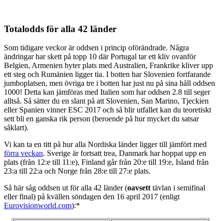
Totalodds för alla 42 länder
Som tidigare veckor är oddsen i princip oförändrade. Några
ändringar har skett på topp 10 där Portugal tar ett kliv ovanför
Belgien, Armenien byter plats med Australien, Frankrike kliver upp
ett steg och Rumänien ligger tia. I botten har Slovenien fortfarande
jumboplatsen, men övriga tre i botten har just nu på sina håll oddsen
1000! Detta kan jämföras med Italien som har oddsen 2.8 till seger
alltså. Så sätter du en slant på att Slovenien, San Marino, Tjeckien
eller Spanien vinner ESC 2017 och så blir utfallet kan du teoretiskt
sett bli en ganska rik person (beroende på hur mycket du satsar
såklart).
Vi kan ta en titt på hur alla Nordiska länder ligger till jämfört med
förra veckan
. Sverige är fortsatt trea, Danmark har hoppat upp en
plats (från 12:e till 11:e), Finland går från 20:e till 19:e, Island från
23:a till 22:a och Norge från 28:e till 27:e plats.
Så här såg oddsen ut för alla 42 länder (
oavsett
tävlan i semifinal
eller final) på kvällen söndagen den 16 april 2017 (enligt
Eurovisionworld.com
):*