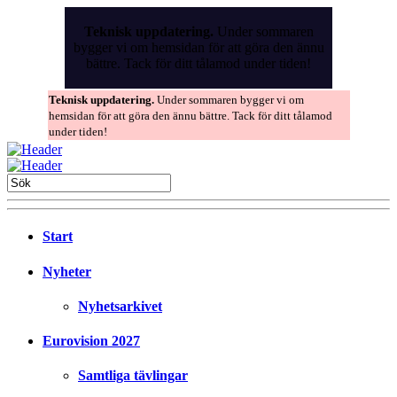
Skip
to
Teknisk uppdatering.
Under sommaren
the
bygger vi om hemsidan för att göra den ännu
content
bättre. Tack för ditt tålamod under tiden!
Teknisk uppdatering.
Under sommaren bygger vi om
hemsidan för att göra den ännu bättre. Tack för ditt tålamod
under tiden!
Start
Nyheter
Nyhetsarkivet
Eurovision 2027
Samtliga tävlingar