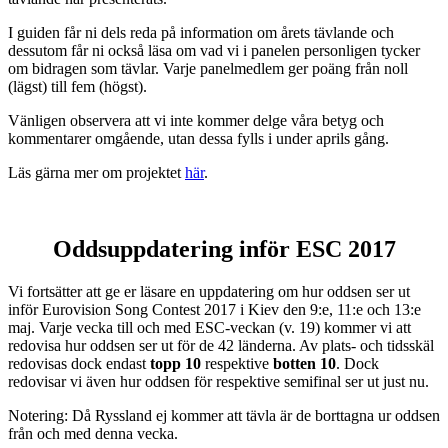
I guiden får ni dels reda på information om årets tävlande och
dessutom får ni också läsa om vad vi i panelen personligen tycker
om bidragen som tävlar. Varje panelmedlem ger poäng från noll
(lägst) till fem (högst).
Vänligen observera att vi inte kommer delge våra betyg och
kommentarer omgående, utan dessa fylls i under aprils gång.
Läs gärna mer om projektet
här
.
Oddsuppdatering inför ESC 2017
Vi fortsätter att ge er läsare en uppdatering om hur oddsen ser ut
inför Eurovision Song Contest 2017 i Kiev den 9:e, 11:e och 13:e
maj. Varje vecka till och med ESC-veckan (v. 19) kommer vi att
redovisa hur oddsen ser ut för de 42 länderna. Av plats- och tidsskäl
redovisas dock endast
topp 10
respektive
botten 10
. Dock
redovisar vi även hur oddsen för respektive semifinal ser ut just nu.
Notering: Då Ryssland ej kommer att tävla är de borttagna ur oddsen
från och med denna vecka.