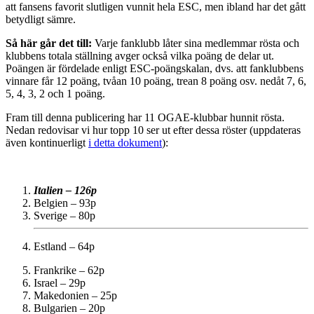
att fansens favorit slutligen vunnit hela ESC, men ibland har det gått
betydligt sämre.
Så här går det till:
Varje fanklubb låter sina medlemmar rösta och
klubbens totala ställning avger också vilka poäng de delar ut.
Poängen är fördelade enligt ESC-poängskalan, dvs. att fanklubbens
vinnare får 12 poäng, tvåan 10 poäng, trean 8 poäng osv. nedåt 7, 6,
5, 4, 3, 2 och 1 poäng.
Fram till denna publicering har 11 OGAE-klubbar hunnit rösta.
Nedan redovisar vi hur topp 10 ser ut efter dessa röster (uppdateras
även kontinuerligt
i detta dokument
):
Italien – 126p
Belgien – 93p
Sverige – 80p
Estland – 64p
Frankrike – 62p
Israel – 29p
Makedonien – 25p
Bulgarien – 20p