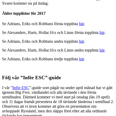
Svaret kommer nu på tisdag.
Äldre topplistor för 2017
Se Adrians, Eriks och Robbans första topplista
här
.
Se Alexanders, Haris, Hollac16:s och Linns första topplista
här
.
Se Adrians, Eriks och Robbans andra topplista
här
.
Se Alexanders, Haris, Hollac16:s och Linns andra topplista
här
.
Se Adrians, Eriks och Robbans tredje topplista
här
.
Följ vår ”Inför ESC”-guide
I vår ”
Inför ESC
”-guide som pågår nu under april månad har vi gått
igenom Big Five, värdlandet och alla tävlande i den första
semifinalen. Därmed kommer vi med start på onsdag (läs 19 april)
och 11 dagar framåt presentera de 18 tävlande länderna i semifinal 2.
Observera att vi även kommer att göra en presentation om
avhoppade Ryssland, men den släpps först efter att alla ordinarie
tävlande har presenterats.