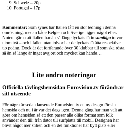
Schweiz – 20p
Portugal – 17p
Kommentar:
Som synes har Italien fått en stor ledning i denna
omröstning, medan både Belgien och Sverige ligger något efter.
Notera gärna att Italien har än så länge lyckats få in
samtliga
tolvor
utom två – och i fallen utan tolvor har de lyckats få åtta respektive
tio poäng. Dock är det fortfarande över 30 klubbar till som ska rösta,
så än så länge är inget avgjort och mycket kan hända…
Lite andra noteringar
Officiella tävlingshemsidan Eurovision.tv förändrar
sitt utseende
För några år sedan lanserade Eurovision.tv en ny design för sin
hemsida och nu i år var det dags igen. Denna gång har man valt att
göra om hemsidan så att den passar alla olika format som folk
använder den till; från dator till surfplatta till mobil. Designen har
blivit något mer stilren och en del funktioner har bytt plats eller