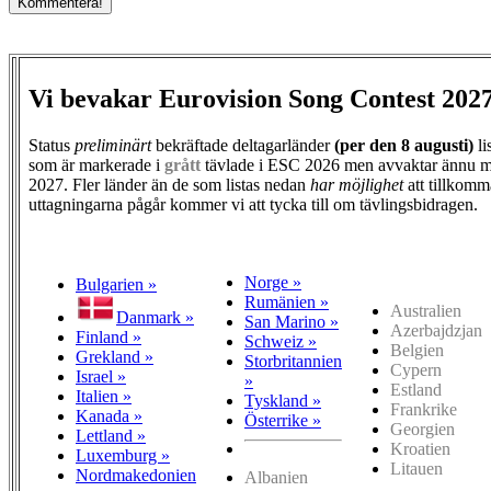
Vi bevakar Eurovision Song Contest 202
Status
preliminärt
bekräftade deltagarländer
(per den
8 augusti)
li
som är markerade i
grått
tävlade i ESC 2026 men avvaktar ännu m
2027. Fler länder än de som listas nedan
har möjlighet
att tillkomm
uttagningarna pågår kommer vi att tycka till om tävlingsbidragen.
Norge »
Bulgarien »
Rumänien »
Australien
Danmark »
San Marino »
Azerbajdzjan
Finland »
Schweiz »
Belgien
Grekland »
Storbritannien
Cypern
Israel »
»
Estland
Italien »
Tyskland »
Frankrike
Kanada »
Österrike »
Georgien
Lettland »
Kroatien
Luxemburg »
Litauen
Nordmakedonien
Albanien