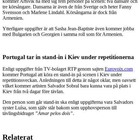
kommer Artsvik ha med sig fem personer på scenen: två dansare och
tre körsångare. Dansarna är även de från Sverige och heter Fanny
Svensson och Marlene Lindahl. Körsångarna är dock från
Armenien.
Ytterligare uppgifter är att Sasha Jean-Baptiste även kommer jobba
med Bulgarien och Georgien i samma roll som för Armenien.
Portugal tar in stand-in i Kiev under repetitionerna
Enligt uppgifter från TV-bolaget RTP genom sajten
Eurovoix.com
kommer Portugal att köra en stand-in på scenen i Kiev under
repetitionsveckan. Anledningen till detta är något oklar, men oavsett
vilket kommer artisten Salvador Sobral bara kunna vara på plats i
Kiev från två dagar före tävlan.
Den person som går stand-in ska enligt uppgifterna vara Salvadors
syster Luísa, som själv står bakom som upphovsperson till
tävlingsbidraget
”Amar pelos dois”
.
Relaterat