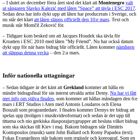
– I slutet av december förra året stod det klart att
Montenegro
valt
ut sångaren Slavko Kalezić med låten ”Space” att tävla i ESC 2017
.
Sedan dess har info dykt upp att låten har producerats i Sverige, och
nu står det klart
att låten släpps officiellt den 10:e mars
. Text och
musik står Momčil Zeković för.
– Tidigare kom besked om att Jacques Houdek ska tävla för
Kroatien i ESC 2010 med låten ”My Friend”. Nu har också datum
dykt upp för när hans bidrag blir officiellt. Låten kommer
nämligen
att släppas denna vecka
– den 2:a mars.
Inför nationella uttagningar
– Sedan tidigare är det känt att
Grekland
kommer att hålla en
mindre bidragsfinal för sin internt utvalda artist Demy.
Nu har vi fått
mer info om själva finalen
, som kommer att hållas måndagen den 6:e
mars i ERT Studios i Aten med Antonis Loudaros och Elena
Bouzali som programledare. I finalen kommer Demys tre bidrag att
spelas upp (troligen i musikvideoformat) och sedan är det upp till
tittarna och nio grekiska diasporajurygrupper att besluta vilket bidrag
som ska skickas till Kiev i maj. Bakom bidragen står Dimitris
Kontopoulos (musik) samt John Ballard och Romy Papadea (text).
Fokas Evangelinos står bakom som regissör och koreograf. Som en