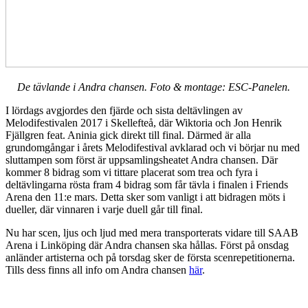
De tävlande i Andra chansen. Foto & montage: ESC-Panelen.
I lördags avgjordes den fjärde och sista deltävlingen av
Melodifestivalen 2017 i Skellefteå, där Wiktoria och Jon Henrik
Fjällgren feat. Aninia gick direkt till final. Därmed är alla
grundomgångar i årets Melodifestival avklarad och vi börjar nu med
sluttampen som först är uppsamlingsheatet Andra chansen. Där
kommer 8 bidrag som vi tittare placerat som trea och fyra i
deltävlingarna rösta fram 4 bidrag som får tävla i finalen i Friends
Arena den 11:e mars. Detta sker som vanligt i att bidragen möts i
dueller, där vinnaren i varje duell går till final.
Nu har scen, ljus och ljud med mera transporterats vidare till SAAB
Arena i Linköping där Andra chansen ska hållas. Först på onsdag
anländer artisterna och på torsdag sker de första scenrepetitionerna.
Tills dess finns all info om Andra chansen
här
.