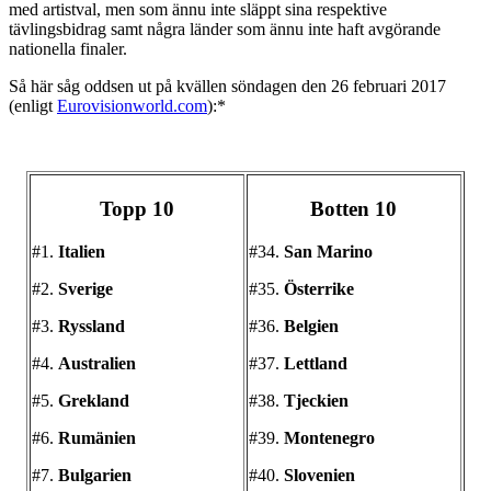
med artistval, men som ännu inte släppt sina respektive
tävlingsbidrag samt några länder som ännu inte haft avgörande
nationella finaler.
Så här såg oddsen ut på kvällen söndagen den 26 februari 2017
(enligt
Eurovisionworld.com
):*
Topp 10
Botten 10
#1.
Italien
#34.
San Marino
#2.
Sverige
#35.
Österrike
#3.
Ryssland
#36.
Belgien
#4.
Australien
#37.
Lettland
#5.
Grekland
#38.
Tjeckien
#6.
Rumänien
#39.
Montenegro
#7.
Bulgarien
#40.
Slovenien