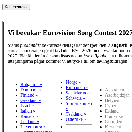
Vi bevakar Eurovision Song Contest 202
Status
preliminärt
bekräftade deltagarländer
(per den
7 augusti)
li
som är markerade i
grått
tävlade i ESC 2026 men avvaktar ännu m
2027. Fler länder än de som listas nedan
har möjlighet
att tillkomm
uttagningarna pågår kommer vi att tycka till om tävlingsbidragen.
Norge »
Bulgarien »
Rumänien »
Danmark »
Australien
San Marino »
Finland »
Azerbajdzjan
Schweiz »
Grekland »
Belgien
Storbritannien
Israel »
Cypern
»
Italien »
Estland
Tyskland »
Kanada »
Frankrike
Österrike »
Lettland »
Georgien
Luxemburg »
Kroatien