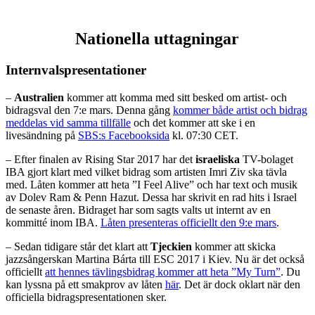
Nationella uttagningar
Internvalspresentationer
–
Australien
kommer att komma med sitt besked om artist- och
bidragsval den 7:e mars. Denna gång
kommer både artist och bidrag
meddelas vid samma tillfälle
och det kommer att ske i en
livesändning på
SBS:s Facebooksida
kl. 07:30 CET.
– Efter finalen av Rising Star 2017 har det
israeliska
TV-bolaget
IBA gjort klart med vilket bidrag som artisten Imri Ziv ska tävla
med. Låten kommer att heta ”I Feel Alive” och har text och musik
av Dolev Ram & Penn Hazut. Dessa har skrivit en rad hits i Israel
de senaste åren. Bidraget har som sagts valts ut internt av en
kommitté inom IBA.
Låten presenteras officiellt den 9:e mars
.
– Sedan tidigare står det klart att
Tjeckien
kommer att skicka
jazzsångerskan Martina Bárta till ESC 2017 i Kiev. Nu är det också
officiellt
att hennes tävlingsbidrag kommer att heta ”My Turn”
. Du
kan lyssna på ett smakprov av låten
här
. Det är dock oklart när den
officiella bidragspresentationen sker.