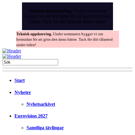
Skip
to
Teknisk uppdatering.
Under sommaren
the
bygger vi om hemsidan för att göra den ännu
content
bättre. Tack för ditt tålamod under tiden!
Teknisk uppdatering.
Under sommaren bygger vi om
hemsidan för att göra den ännu bättre. Tack för ditt tålamod
under tiden!
Start
Nyheter
Nyhetsarkivet
Eurovision 2027
Samtliga tävlingar