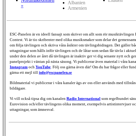
Nordmakedonien
Litauen
Albanien
»
Armenien
ESC-Panelen är en ideell fansajt som skriver om allt som rör musiktävlingen
Contest. Vi är tio skribenter med olika musiksmaker som delar det gemensamma
om följa tävlingen och skriva våra åsikter om tävlingsbidragen. Det gäller bå
uttagningar som hålls inför tävlingen och de låtar som sedan får tävla i aktu
under den delen av året då tävlingen är inaktiv ger vi dig senaste nytt och g
panelprojekt i väntan på nästa säsong. Vi publicerar även material i våra kan
Instagram
och
YouTube
. Följ oss gärna även där! Om du har frågor eller fun
gärna ett mejl till
info@escpanelen.se
Bildmaterial vi publicerar i våra kanaler ägs av oss eller används med tillstån
bildägare.
Vi vill också tipsa dig om kanalen
Radio International
som regelbundet sän
Eurovision och/eller tävlingens olika moment, exempelvis artistintervjuer oc
uttagningar, som ämnesval.