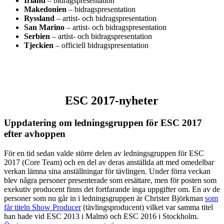
Irland
– bidragspresentation
Makedonien
– bidragspresentation
Ryssland
– artist- och bidragspresentation
San Marino
– artist- och bidragspresentation
Serbien
– artist- och bidragspresentation
Tjeckien
– officiell bidragspresentation
ESC 2017-nyheter
Uppdatering om ledningsgruppen för ESC 2017
efter avhoppen
För en tid sedan valde större delen av ledningsgruppen för ESC
2017 (Core Team) och en del av deras anställda att med omedelbar
verkan lämna sina anställningar för tävlingen. Under förra veckan
blev några personer presenterade som ersättare, men för posten som
exekutiv producent finns det fortfarande inga uppgifter om. En av de
personer som nu går in i ledningsgruppen är Christer Björkman
som
får titeln Show Producer
(tävlingsproducent) vilket var samma titel
han hade vid ESC 2013 i Malmö och ESC 2016 i Stockholm.