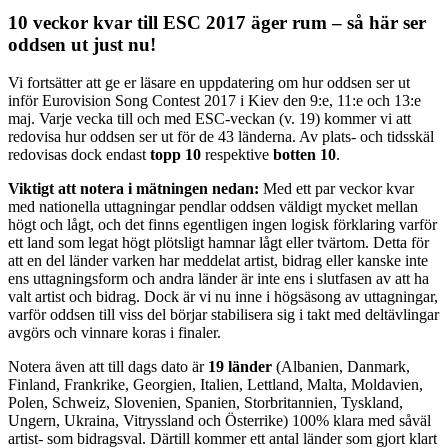
10 veckor kvar till ESC 2017 äger rum – så här ser
oddsen ut just nu!
Vi fortsätter att ge er läsare en uppdatering om hur oddsen ser ut
inför Eurovision Song Contest 2017 i Kiev den 9:e, 11:e och 13:e
maj. Varje vecka till och med ESC-veckan (v. 19) kommer vi att
redovisa hur oddsen ser ut för de 43 länderna. Av plats- och tidsskäl
redovisas dock endast
topp 10
respektive
botten 10
.
Viktigt att notera i mätningen nedan:
Med ett par veckor kvar
med nationella uttagningar pendlar oddsen väldigt mycket mellan
högt och lågt, och det finns egentligen ingen logisk förklaring varför
ett land som legat högt plötsligt hamnar lågt eller tvärtom. Detta för
att en del länder varken har meddelat artist, bidrag eller kanske inte
ens uttagningsform och andra länder är inte ens i slutfasen av att ha
valt artist och bidrag. Dock är vi nu inne i högsäsong av uttagningar,
varför oddsen till viss del börjar stabilisera sig i takt med deltävlingar
avgörs och vinnare koras i finaler.
Notera även att till dags dato är
19 länder
(Albanien, Danmark,
Finland, Frankrike, Georgien, Italien, Lettland, Malta, Moldavien,
Polen, Schweiz, Slovenien, Spanien, Storbritannien, Tyskland,
Ungern, Ukraina, Vitryssland och Österrike) 100% klara med såväl
artist- som bidragsval. Därtill kommer ett antal länder som gjort klart