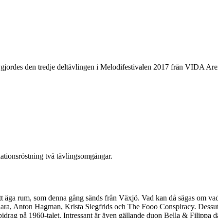
jordes den tredje deltävlingen i Melodifestivalen 2017 från VIDA Arena 
kationsröstning två tävlingsomgångar.
att äga rum, som denna gång sänds från Växjö. Vad kan då sägas om vad den
 Kara, Anton Hagman, Krista Siegfrids och The Fooo Conspiracy. Dessut
-bidrag på 1960-talet. Intressant är även gällande duon Bella & Filippa d