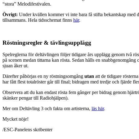
“stora” Melodifestivalen.
Övrigt:
Under kvällen kommer vi inte bara få stifta bekantskap med de
tillsammans. Hela tidsschemat finns
här
.
Röstningsregler & tävlingsupplägg
Spelreglerna för deltävlingen följer tidigare års upplägg genom två rö
på scenen medan tittarna kan rösta. Sedan hålls en snabbgenomgång och 
sjuan åker ut.
Därefter påbörjas en ny röstningsomgång
utan
att de tidigare röstern
har fått flest totalröster går till final; bidragen med tredje och fjärde 
Observera att du kan endast rösta fem gånger per bidrag genom hjärtrös
skänker pengar till Radiohjälpen).
Mer om Deltävling 3 och fakta om artisterna,
läs här
.
Mycket nöje!
/ESC-Panelens skribenter