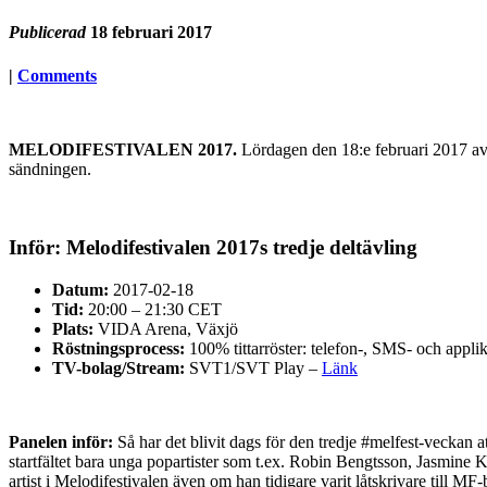
Publicerad
18 februari 2017
|
Comments
MELODIFESTIVALEN 2017.
Lördagen den 18:e februari 2017 avg
sändningen.
Inför: Melodifestivalen 2017s tredje deltävling
Datum:
2017-02-18
Tid:
20:00 – 21:30 CET
Plats:
VIDA Arena, Växjö
Röstningsprocess:
100% tittarröster: telefon-, SMS- och appli
TV-bolag/Stream:
SVT1/SVT Play –
Länk
Panelen inför:
Så har det blivit dags för den tredje #melfest-veckan 
startfältet bara unga popartister som t.ex. Robin Bengtsson, Jasmine
artist i Melodifestivalen även om han tidigare varit låtskrivare till MF