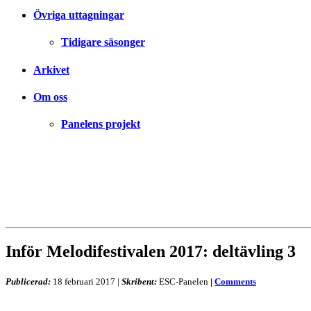
Övriga uttagningar
Tidigare säsonger
Arkivet
Om oss
Panelens projekt
Inför Melodifestivalen 2017: deltävling 3
Publicerad:
18 februari 2017
|
Skribent:
ESC-Panelen
|
Comments