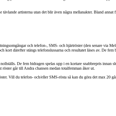
 tävlande artisterna utan det blir även några mellanakter. Bland annat
stningsomgångar och telefon-, SMS- och hjärtröster (den senare via Melod
kort därefter stängs telefonslussarna och resultatet läses av. De fem bid
a nollställs. De fem bidragen spelas upp i en kortare snabbrepris innan s
flest röster går till Andra chansen medan totalfemman åker ut.
ter. Vill du telefon- och/eller SMS-rösta så kan du göra det max 20 gån