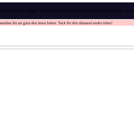
r sommaren bygger vi om hemsidan för att göra den ännu bättre. Tack f
idan för att göra den ännu bättre. Tack för ditt tålamod under tiden!