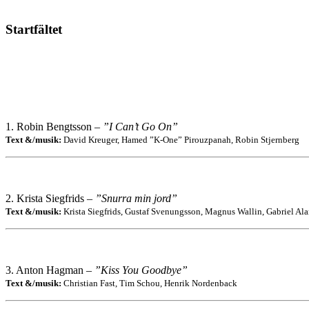
Startfältet
1. Robin Bengtsson –
”I Can’t Go On”
Text &/musik:
David Kreuger, Hamed ”K-One” Pirouzpanah, Robin Stjernberg
2. Krista Siegfrids –
”Snurra min jord”
Text &/musik:
Krista Siegfrids, Gustaf Svenungsson, Magnus Wallin, Gabriel Ala
3. Anton Hagman –
”Kiss You Goodbye”
Text &/musik:
Christian Fast, Tim Schou, Henrik Nordenback