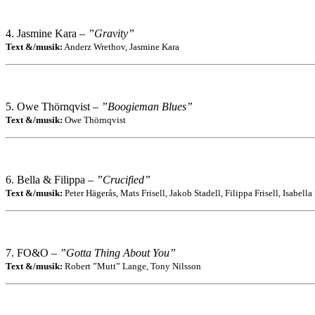
4. Jasmine Kara –
”Gravity”
Text &/musik:
Anderz Wrethov, Jasmine Kara
5. Owe Thörnqvist –
”Boogieman Blues”
Text &/musik:
Owe Thörnqvist
6. Bella & Filippa –
”Crucified”
Text &/musik:
Peter Hägerås, Mats Frisell, Jakob Stadell, Filippa Frisell, Isabella
7. FO&O –
”Gotta Thing About You”
Text &/musik:
Robert ”Mutt” Lange, Tony Nilsson