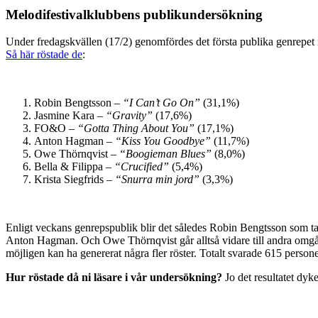
Melodifestivalklubbens publikundersökning
Under fredagskvällen (17/2) genomfördes det första publika genrepet
Så här röstade de
:
Robin Bengtsson –
“I Can’t Go On”
(31,1%)
Jasmine Kara –
“Gravity”
(17,6%)
FO&O –
“Gotta Thing About You”
(17,1%)
Anton Hagman –
“Kiss You Goodbye”
(11,7%)
Owe Thörnqvist –
“Boogieman Blues”
(8,0%)
Bella & Filippa –
“Crucified”
(5,4%)
Krista Siegfrids –
“Snurra min jord”
(3,3%)
Enligt veckans genrepspublik blir det således Robin Bengtsson som ta
Anton Hagman. Och Owe Thörnqvist går alltså vidare till andra omgånge
möjligen kan ha genererat några fler röster. Totalt svarade 615 perso
Hur röstade då ni läsare i vår undersökning?
Jo det resultatet dyke