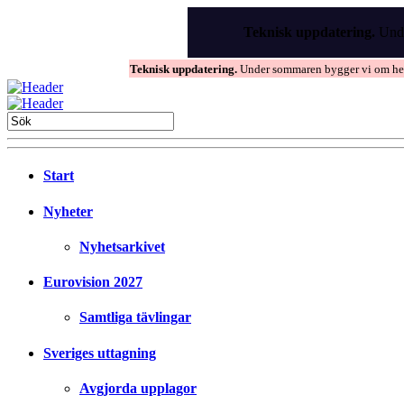
Skip
to
Teknisk uppdatering.
Unde
the
content
Teknisk uppdatering.
Under sommaren bygger vi om hems
Start
Nyheter
Nyhetsarkivet
Eurovision 2027
Samtliga tävlingar
Sveriges uttagning
Avgjorda upplagor