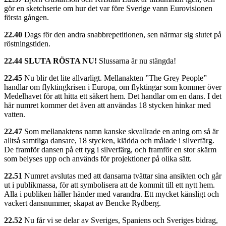
gör en sketchserie om hur det var före Sverige vann Eurovisionen
första gången.
22.40
Dags för den andra snabbrepetitionen, sen närmar sig slutet på
röstningstiden.
22.44 SLUTA RÖSTA NU!
Slussarna är nu stängda!
22.45
Nu blir det lite allvarligt. Mellanakten ”The Grey People”
handlar om flyktingkrisen i Europa, om flyktingar som kommer över
Medelhavet för att hitta ett säkert hem. Det handlar om en dans. I det
här numret kommer det även att användas 18 stycken hinkar med
vatten.
22.47
Som mellanaktens namn kanske skvallrade en aning om så är
alltså samtliga dansare, 18 stycken, klädda och målade i silverfärg.
De framför dansen på ett tyg i silverfärg, och framför en stor skärm
som belyses upp och används för projektioner på olika sätt.
22.51
Numret avslutas med att dansarna tvättar sina ansikten och går
ut i publikmassa, för att symbolisera att de kommit till ett nytt hem.
Alla i publiken håller händer med varandra. Ett mycket känsligt och
vackert dansnummer, skapat av Bencke Rydberg.
22.52
Nu får vi se delar av Sveriges, Spaniens och Sveriges bidrag,