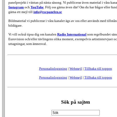
panelprojekt i väntan på nästa säsong. Vi publicerar även material i våra kan
Instagram
och
YouTube
. Följ oss gärna även där! Om du har frågor eller fun
gärna ett mejl till
info@escpanelen.se
Bildmaterial vi publicerar i våra kanaler ägs av oss eller används med tillstån
bildägare.
Vi vill också tipsa dig om kanalen
Radio International
som regelbundet sän
Eurovision och/eller tävlingens olika moment, exempelvis artistintervjuer oc
uttagningar, som ämnesval.
Personalinloggning
|
Webmejl
|
Tillbaka till toppen
Personalinloggning
|
Webmejl
|
Tillbaka till toppen
Sök på sajten