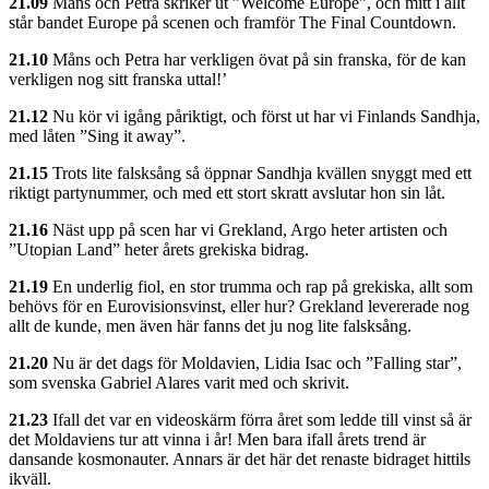
21.09
Måns och Petra skriker ut ”Welcome Europe”, och mitt i allt
står bandet Europe på scenen och framför The Final Countdown.
21.10
Måns och Petra har verkligen övat på sin franska, för de kan
verkligen nog sitt franska uttal!’
21.12
Nu kör vi igång påriktigt, och först ut har vi Finlands Sandhja,
med låten ”Sing it away”.
21.15
Trots lite falsksång så öppnar Sandhja kvällen snyggt med ett
riktigt partynummer, och med ett stort skratt avslutar hon sin låt.
21.16
Näst upp på scen har vi Grekland, Argo heter artisten och
”Utopian Land” heter årets grekiska bidrag.
21.19
En underlig fiol, en stor trumma och rap på grekiska, allt som
behövs för en Eurovisionsvinst, eller hur? Grekland levererade nog
allt de kunde, men även här fanns det ju nog lite falsksång.
21.20
Nu är det dags för Moldavien, Lidia Isac och ”Falling star”,
som svenska Gabriel Alares varit med och skrivit.
21.23
Ifall det var en videoskärm förra året som ledde till vinst så är
det Moldaviens tur att vinna i år! Men bara ifall årets trend är
dansande kosmonauter. Annars är det här det renaste bidraget hittils
ikväll.