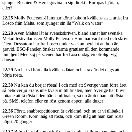
sjunger Bosnien & Hercegovina in sig direkt i Europas hjärtan,
eller?
22.25
Molly Petterson-Hammar körar bakom kvällens sista artist Ira
Losco från Malta, som sjunger sin låt ”Walk on water”.
22.28
Även Maltas låt är svenskskriven, bland annat har svenska
Melodifestivalartisten Molly Petterson-Hammar varit med och skrivit
låten. Dessutom har Ira Losco under veckan berättat att hon är
gravid, ESC-Panelen önskar varma grattisar till den kommande
familjen! Med sig på scenen har Ira Losco idag en otroligt vig
dansare.
22.29
Nu har vi hört alla kvällens låtar, och strax är det dags att
börja rösta.
22.30
Nu kan du börjar rösta! I och med att Sverige vann förra året
så behöver ju Frans inte kvala in till finalen, men Sverige har blivit
lottade att få rösta i den här semifinalen, så nu är det bara att rösta
på. SMS, telefon eller en röst genom appen, alla duger!
22.36
Första snabbrepetitionen är avklarad, och nu är vi tillbaka i
Green Room. Kom ihåg att rösta, och kom ihåg att man kan rösta
högst 20 gånger!
22.37
Björn Gustaffson och Kristian Luuk är tillsamman igen, och