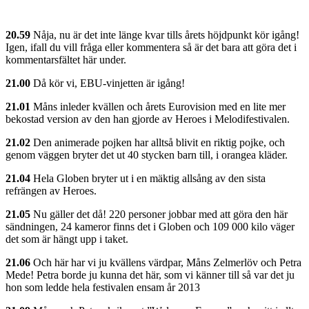
20.59
Nåja, nu är det inte länge kvar tills årets höjdpunkt kör igång!
Igen, ifall du vill fråga eller kommentera så är det bara att göra det i
kommentarsfältet här under.
21.00
Då kör vi, EBU-vinjetten är igång!
21.01
Måns inleder kvällen och årets Eurovision med en lite mer
bekostad version av den han gjorde av Heroes i Melodifestivalen.
21.02
Den animerade pojken har alltså blivit en riktig pojke, och
genom väggen bryter det ut 40 stycken barn till, i orangea kläder.
21.04
Hela Globen bryter ut i en mäktig allsång av den sista
refrängen av Heroes.
21.05
Nu gäller det då! 220 personer jobbar med att göra den här
sändningen, 24 kameror finns det i Globen och 109 000 kilo väger
det som är hängt upp i taket.
21.06
Och här har vi ju kvällens värdpar, Måns Zelmerlöv och Petra
Mede! Petra borde ju kunna det här, som vi känner till så var det ju
hon som ledde hela festivalen ensam år 2013