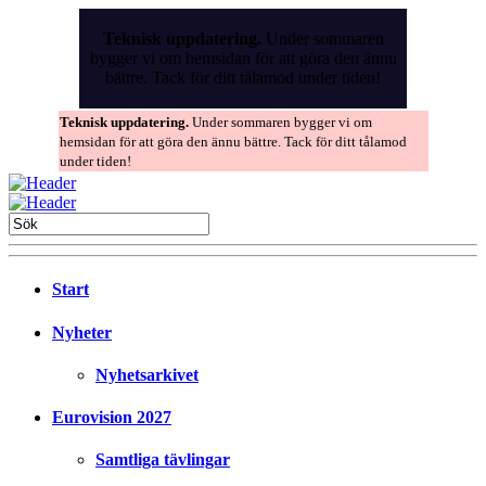
Skip
to
Teknisk uppdatering.
Under sommaren
the
bygger vi om hemsidan för att göra den ännu
content
bättre. Tack för ditt tålamod under tiden!
Teknisk uppdatering.
Under sommaren bygger vi om
hemsidan för att göra den ännu bättre. Tack för ditt tålamod
under tiden!
Start
Nyheter
Nyhetsarkivet
Eurovision 2027
Samtliga tävlingar