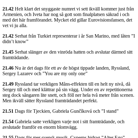
21.42
Helt klart det snyggaste numret vi sett ikväll kommer just från
Armenien, och Iveta har nog så gott som finalplatsen säkrad i och
med det här framförandet. Mycket eld gillar Eurovisionsfansen, det
vet vi ju alla.
21.42
Serhat från Turkiet representerar i år San Marino, med låten ”I
didn’t know”
21.45
Serhat slänger av den vinröda hatten och avslutar därmed sitt
framträdande.
21.46
Nu är det dags för ett av de högst tippade landen, Ryssland,
Sergey Lazarev och ”You are my only one”
21.49
Ryssland tar verkligen Måns-effekten till en helt ny nivå, då
Sergey till och med klättrar på sin vägg. Under en av repetitionerna
steg dock sångaren lite snett, och föll ner hela två meter från scenen.
Men ikväll sätter Ryssland framträdandet perfekt.
21.51
Dags för Tjeckien, Gabriela Gunčíková och ”I stand”
21.54
Gabriela satte verkligen varje not i sitt framträdande, och
avslutade framför en enorm blomvägg.
21.55
Dags för mer svensk musik, Cyperns bidrag ”Alter Ego”