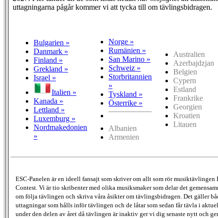
uttagningarna pågår kommer vi att tycka till om tävlingsbidragen.
Norge »
Bulgarien »
Rumänien »
Danmark »
Australien
San Marino »
Finland »
Azerbajdzjan
Schweiz »
Grekland »
Belgien
Storbritannien
Israel »
Cypern
»
Estland
Italien »
Tyskland »
Frankrike
Kanada »
Österrike »
Georgien
Lettland »
Kroatien
Luxemburg »
Litauen
Nordmakedonien
Albanien
»
Armenien
ESC-Panelen är en ideell fansajt som skriver om allt som rör musiktävlingen
Contest. Vi är tio skribenter med olika musiksmaker som delar det gemensamma
om följa tävlingen och skriva våra åsikter om tävlingsbidragen. Det gäller bå
uttagningar som hålls inför tävlingen och de låtar som sedan får tävla i aktu
under den delen av året då tävlingen är inaktiv ger vi dig senaste nytt och g