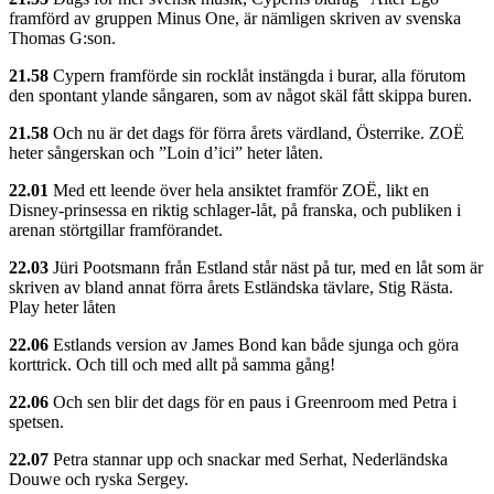
framförd av gruppen Minus One, är nämligen skriven av svenska
Thomas G:son.
21.58
Cypern framförde sin rocklåt instängda i burar, alla förutom
den spontant ylande sångaren, som av något skäl fått skippa buren.
21.58
Och nu är det dags för förra årets värdland, Österrike. ZOË
heter sångerskan och ”Loin d’ici” heter låten.
22.01
Med ett leende över hela ansiktet framför ZOË, likt en
Disney-prinsessa en riktig schlager-låt, på franska, och publiken i
arenan störtgillar framförandet.
22.03
Jüri Pootsmann från Estland står näst på tur, med en låt som är
skriven av bland annat förra årets Estländska tävlare, Stig Rästa.
Play heter låten
22.06
Estlands version av James Bond kan både sjunga och göra
korttrick. Och till och med allt på samma gång!
22.06
Och sen blir det dags för en paus i Greenroom med Petra i
spetsen.
22.07
Petra stannar upp och snackar med Serhat, Nederländska
Douwe och ryska Sergey.