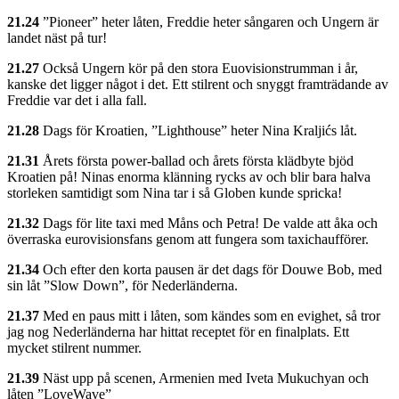
21.24
”Pioneer” heter låten, Freddie heter sångaren och Ungern är
landet näst på tur!
21.27
Också Ungern kör på den stora Euovisionstrumman i år,
kanske det ligger något i det. Ett stilrent och snyggt framträdande av
Freddie var det i alla fall.
21.28
Dags för Kroatien, ”Lighthouse” heter Nina Kraljićs låt.
21.31
Årets första power-ballad och årets första klädbyte bjöd
Kroatien på! Ninas enorma klänning rycks av och blir bara halva
storleken samtidigt som Nina tar i så Globen kunde spricka!
21.32
Dags för lite taxi med Måns och Petra! De valde att åka och
överraska eurovisionsfans genom att fungera som taxichaufförer.
21.34
Och efter den korta pausen är det dags för Douwe Bob, med
sin låt ”Slow Down”, för Nederländerna.
21.37
Med en paus mitt i låten, som kändes som en evighet, så tror
jag nog Nederländerna har hittat receptet för en finalplats. Ett
mycket stilrent nummer.
21.39
Näst upp på scenen, Armenien med Iveta Mukuchyan och
låten ”LoveWave”