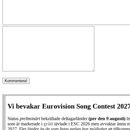
Vi bevakar Eurovision Song Contest 202
Status
preliminärt
bekräftade deltagarländer
(per den
9 augusti)
li
som är markerade i
grått
tävlade i ESC 2026 men avvaktar ännu m
2027. Fler länder än de som listas nedan
har möjlighet
att tillkomm