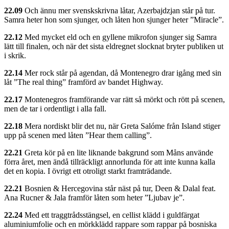
22.09
Och ännu mer svenskskrivna låtar, Azerbajdzjan står på tur.
Samra heter hon som sjunger, och låten hon sjunger heter ”Miracle”.
22.12
Med mycket eld och en gyllene mikrofon sjunger sig Samra
lätt till finalen, och när det sista eldregnet slocknat bryter publiken ut
i skrik.
22.14
Mer rock står på agendan, då Montenegro drar igång med sin
låt ”The real thing” framförd av bandet Highway.
22.17
Montenegros framförande var rätt så mörkt och rött på scenen,
men de tar i ordentligt i alla fall.
22.18
Mera nordiskt blir det nu, när Greta Salóme från Island stiger
upp på scenen med låten ”Hear them calling”.
22.21
Greta kör på en lite liknande bakgrund som Måns använde
förra året, men ändå tillräckligt annorlunda för att inte kunna kalla
det en kopia. I övrigt ett otroligt starkt framträdande.
22.21
Bosnien & Hercegovina står näst på tur, Deen & Dalal feat.
Ana Rucner & Jala framför låten som heter ”Ljubav je”.
22.24
Med ett traggtrådsstängsel, en cellist klädd i guldfärgat
aluminiumfolie och en mörkklädd rappare som rappar på bosniska