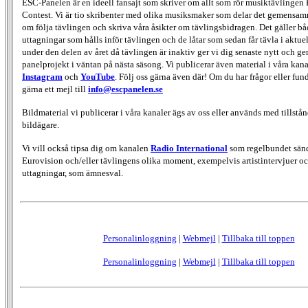
ESC-Panelen är en ideell fansajt som skriver om allt som rör musiktävlingen
Contest. Vi är tio skribenter med olika musiksmaker som delar det gemensamma
om följa tävlingen och skriva våra åsikter om tävlingsbidragen. Det gäller bå
uttagningar som hålls inför tävlingen och de låtar som sedan får tävla i aktu
under den delen av året då tävlingen är inaktiv ger vi dig senaste nytt och g
panelprojekt i väntan på nästa säsong. Vi publicerar även material i våra kan
Instagram
och
YouTube
. Följ oss gärna även där! Om du har frågor eller fun
gärna ett mejl till
info@escpanelen.se
Bildmaterial vi publicerar i våra kanaler ägs av oss eller används med tillstån
bildägare.
Vi vill också tipsa dig om kanalen
Radio International
som regelbundet sän
Eurovision och/eller tävlingens olika moment, exempelvis artistintervjuer oc
uttagningar, som ämnesval.
Personalinloggning
|
Webmejl
|
Tillbaka till toppen
Personalinloggning
|
Webmejl
|
Tillbaka till toppen