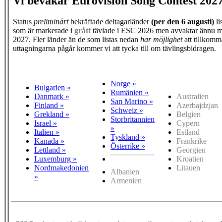
Vi bevakar Eurovision Song Contest 202
Status
preliminärt
bekräftade deltagarländer
(per den
6 augusti)
li
som är markerade i
grått
tävlade i ESC 2026 men avvaktar ännu m
2027. Fler länder än de som listas nedan
har möjlighet
att tillkomm
uttagningarna pågår kommer vi att tycka till om tävlingsbidragen.
Norge »
Bulgarien »
Rumänien »
Danmark »
Australien
San Marino »
Finland »
Azerbajdzjan
Schweiz »
Grekland »
Belgien
Storbritannien
Israel »
Cypern
»
Italien »
Estland
Tyskland »
Kanada »
Frankrike
Österrike »
Lettland »
Georgien
Luxemburg »
Kroatien
Nordmakedonien
Litauen
Albanien
»
Armenien