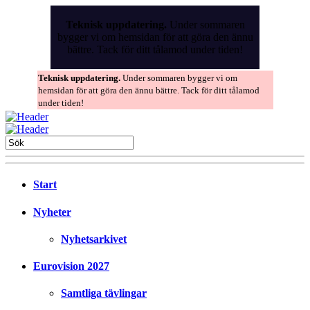
Skip
to
Teknisk uppdatering.
Under sommaren
the
bygger vi om hemsidan för att göra den ännu
content
bättre. Tack för ditt tålamod under tiden!
Teknisk uppdatering.
Under sommaren bygger vi om
hemsidan för att göra den ännu bättre. Tack för ditt tålamod
under tiden!
Start
Nyheter
Nyhetsarkivet
Eurovision 2027
Samtliga tävlingar