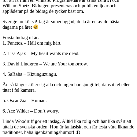
för att få fram en vinnare. Programledare är Gina Dirawi och
William Spetz. Bidragen presenteras och publiken tjoar och
applåderar på de bidrag de tycker bäst om.
Sverige nu kör vi! Jag är supertaggad, detta är en av de bästa
dagarna på året
Första bidrag ut är:
1. Panetoz – Håll om mig hårt.
2. Lisa Ajax – My heart wants me dead.
3. David Lindgren – We are Your tomorrow.
4. SaRaha – Kizunguzungu.
Än så länge sköter sig alla och ingen har sjungt fel, dansat fel eller
tittat i fel kamera.
5. Oscar Zia – Human.
6. Ace Wilder – Don´t worry.
Linda Woodruff gör ett inslag. Alltid lika rolig och har lika svårt att
uttala de svenska orden. Hon är fantasiskt och får testa våra liknande
traditioner, haha igenkänningshumor! :D.