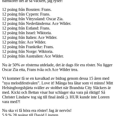
barnkörer det är så vackert, jag ryser!
12 poäng från Bosnien: Frans.
12 poäng från Cypern: Frans.
12 poäng från Vitryssland: Oscar Zia.
12 poäng från Nederländerna: Ace Wilder.
12 poäng från Estland: Frans.
12 poäng från Israel: Wiktoria.
12 poäng från Italien: Ace Wilder.
12 poäng från: Ace Wilder.
12 poäng från Frankrike: Frans.
12 poäng från Norge: Wiktoria.
12 poäng från Australien: Ace Wilder.
Nu är 50% av rösterna utdelade, det är dags för era röster. Nu ligger
Oscar Zia etta, Frans tvåa och Ace Wilder trea.
Vi kommer få se en kavalkad av bidrag genom dessa 15 åren med
”nya melodifestivalen”. Love it! Många bra låtar som vi minns! Mitt
Helsingborgshjärta sväller av stolthet när Brandsta City Släckers är
med. Kicki och Bettan visar hur schlager ska vara på riktigt! Så
Christer Lindarw tog sig till final ändå ;). HUR kunde inte Loreen
vara med?!
Nu ska vi få höra era röster! Jag är nervös!
5,9 % 28 poäng till David Lingren.