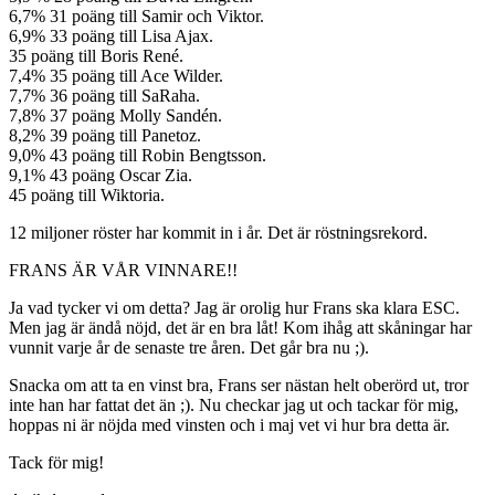
6,7% 31 poäng till Samir och Viktor.
6,9% 33 poäng till Lisa Ajax.
35 poäng till Boris René.
7,4% 35 poäng till Ace Wilder.
7,7% 36 poäng till SaRaha.
7,8% 37 poäng Molly Sandén.
8,2% 39 poäng till Panetoz.
9,0% 43 poäng till Robin Bengtsson.
9,1% 43 poäng Oscar Zia.
45 poäng till Wiktoria.
12 miljoner röster har kommit in i år. Det är röstningsrekord.
FRANS ÄR VÅR VINNARE!!
Ja vad tycker vi om detta? Jag är orolig hur Frans ska klara ESC.
Men jag är ändå nöjd, det är en bra låt! Kom ihåg att skåningar har
vunnit varje år de senaste tre åren. Det går bra nu ;).
Snacka om att ta en vinst bra, Frans ser nästan helt oberörd ut, tror
inte han har fattat det än ;). Nu checkar jag ut och tackar för mig,
hoppas ni är nöjda med vinsten och i maj vet vi hur bra detta är.
Tack för mig!