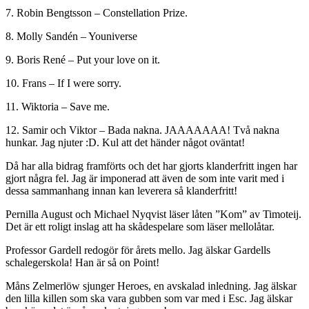
7. Robin Bengtsson – Constellation Prize.
8. Molly Sandén – Youniverse
9. Boris René – Put your love on it.
10. Frans – If I were sorry.
11. Wiktoria – Save me.
12. Samir och Viktor – Bada nakna. JAAAAAAA! Två nakna
hunkar. Jag njuter :D. Kul att det händer något oväntat!
Då har alla bidrag framförts och det har gjorts klanderfritt ingen har
gjort några fel. Jag är imponerad att även de som inte varit med i
dessa sammanhang innan kan leverera så klanderfritt!
Pernilla August och Michael Nyqvist läser låten ”Kom” av Timoteij.
Det är ett roligt inslag att ha skådespelare som läser mellolåtar.
Professor Gardell redogör för årets mello. Jag älskar Gardells
schalegerskola! Han är så on Point!
Måns Zelmerlöw sjunger Heroes, en avskalad inledning. Jag älskar
den lilla killen som ska vara gubben som var med i Esc. Jag älskar