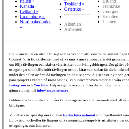
Italien »
Estland
Tyskland »
Kanada »
Frankrike
Österrike »
Lettland »
Georgien
Luxemburg »
Kroatien
Nordmakedonien
Litauen
Albanien
»
Armenien
ESC-Panelen är en ideell fansajt som skriver om allt som rör musiktävlingen
Contest. Vi är tio skribenter med olika musiksmaker som delar det gemensamma
om följa tävlingen och skriva våra åsikter om tävlingsbidragen. Det gäller bå
uttagningar som hålls inför tävlingen och de låtar som sedan får tävla i aktu
under den delen av året då tävlingen är inaktiv ger vi dig senaste nytt och g
panelprojekt i väntan på nästa säsong. Vi publicerar även material i våra kan
Instagram
och
YouTube
. Följ oss gärna även där! Om du har frågor eller fun
gärna ett mejl till
info@escpanelen.se
Bildmaterial vi publicerar i våra kanaler ägs av oss eller används med tillstån
bildägare.
Vi vill också tipsa dig om kanalen
Radio International
som regelbundet sän
Eurovision och/eller tävlingens olika moment, exempelvis artistintervjuer oc
uttagningar, som ämnesval.