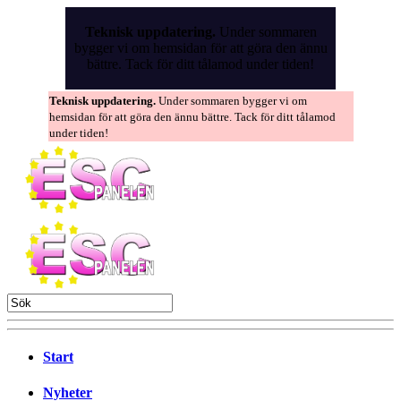
Skip
to
Teknisk uppdatering.
Under sommaren
the
bygger vi om hemsidan för att göra den ännu
content
bättre. Tack för ditt tålamod under tiden!
Teknisk uppdatering.
Under sommaren bygger vi om
hemsidan för att göra den ännu bättre. Tack för ditt tålamod
under tiden!
Start
Nyheter