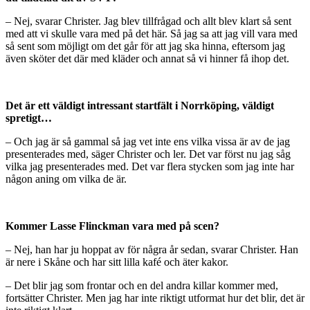
– Nej, svarar Christer. Jag blev tillfrågad och allt blev klart så sent
med att vi skulle vara med på det här. Så jag sa att jag vill vara med
så sent som möjligt om det går för att jag ska hinna, eftersom jag
även sköter det där med kläder och annat så vi hinner få ihop det.
Det är ett väldigt intressant startfält i Norrköping, väldigt
spretigt…
– Och jag är så gammal så jag vet inte ens vilka vissa är av de jag
presenterades med, säger Christer och ler. Det var först nu jag såg
vilka jag presenterades med. Det var flera stycken som jag inte har
någon aning om vilka de är.
Kommer Lasse Flinckman vara med på scen?
– Nej, han har ju hoppat av för några år sedan, svarar Christer. Han
är nere i Skåne och har sitt lilla kafé och äter kakor.
– Det blir jag som frontar och en del andra killar kommer med,
fortsätter Christer. Men jag har inte riktigt utformat hur det blir, det är