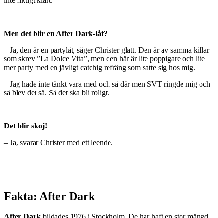
inte riktigt klart.
Men det blir en After Dark-låt?
– Ja, den är en partylåt, säger Christer glatt. Den är av samma killar
som skrev ”La Dolce Vita”, men den här är lite poppigare och lite
mer party med en jävligt catchig refräng som satte sig hos mig.
– Jag hade inte tänkt vara med och så där men SVT ringde mig och
så blev det så. Så det ska bli roligt.
Det blir skoj!
– Ja, svarar Christer med ett leende.
Fakta: After Dark
After Dark
bildades 1976 i Stockholm. De har haft en stor mängd