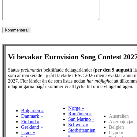
Vi bevakar Eurovision Song Contest 202
Status
preliminärt
bekräftade deltagarländer
(per den
9 augusti)
li
som är markerade i
grått
tävlade i ESC 2026 men avvaktar ännu m
2027. Fler länder än de som listas nedan
har möjlighet
att tillkomm
uttagningarna pågår kommer vi att tycka till om tävlingsbidragen.
Norge »
Bulgarien »
Rumänien »
Danmark »
Australien
San Marino »
Finland »
Azerbajdzjan
Schweiz »
Grekland »
Belgien
Storbritannien
Israel »
Cypern
»