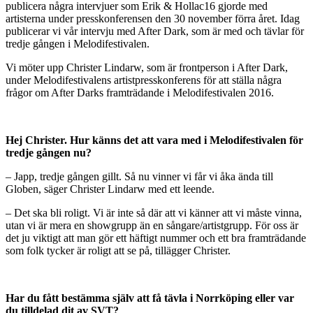
publicera några intervjuer som Erik & Hollac16 gjorde med
artisterna under presskonferensen den 30 november förra året. Idag
publicerar vi vår intervju med After Dark, som är med och tävlar för
tredje gången i Melodifestivalen.
Vi möter upp Christer Lindarw, som är frontperson i After Dark,
under Melodifestivalens artistpresskonferens för att ställa några
frågor om After Darks framträdande i Melodifestivalen 2016.
Hej Christer. Hur känns det att vara med i Melodifestivalen för
tredje gången nu?
– Japp, tredje gången gillt. Så nu vinner vi får vi åka ända till
Globen, säger Christer Lindarw med ett leende.
– Det ska bli roligt. Vi är inte så där att vi känner att vi måste vinna,
utan vi är mera en showgrupp än en sångare/artistgrupp. För oss är
det ju viktigt att man gör ett häftigt nummer och ett bra framträdande
som folk tycker är roligt att se på, tillägger Christer.
Har du fått bestämma själv att få tävla i Norrköping eller var
du tilldelad dit av SVT?