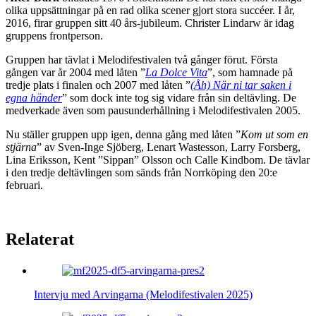
olika uppsättningar på en rad olika scener gjort stora succéer. I år,
2016, firar gruppen sitt 40 års-jubileum. Christer Lindarw är idag
gruppens frontperson.
Gruppen har tävlat i Melodifestivalen två gånger förut. Första
gången var år 2004 med låten ”
La Dolce Vita
”, som hamnade på
tredje plats i finalen och 2007 med låten ”
(Åh) När ni tar saken i
egna händer
” som dock inte tog sig vidare från sin deltävling. De
medverkade även som pausunderhållning i Melodifestivalen 2005.
Nu ställer gruppen upp igen, denna gång med låten ”
Kom ut som en
stjärna
” av Sven-Inge Sjöberg, Lenart Wastesson, Larry Forsberg,
Lina Eriksson, Kent ”Sippan” Olsson och Calle Kindbom. De tävlar
i den tredje deltävlingen som sänds från Norrköping den 20:e
februari.
Relaterat
Intervju med Arvingarna (Melodifestivalen 2025)