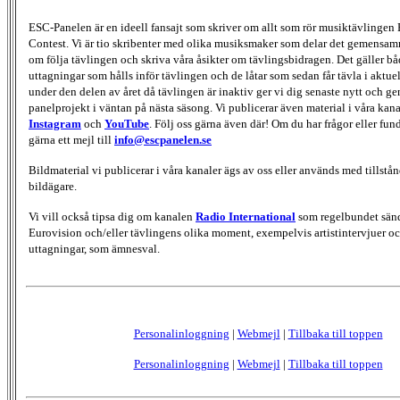
ESC-Panelen är en ideell fansajt som skriver om allt som rör musiktävlingen
Contest. Vi är tio skribenter med olika musiksmaker som delar det gemensamma
om följa tävlingen och skriva våra åsikter om tävlingsbidragen. Det gäller bå
uttagningar som hålls inför tävlingen och de låtar som sedan får tävla i aktu
under den delen av året då tävlingen är inaktiv ger vi dig senaste nytt och g
panelprojekt i väntan på nästa säsong. Vi publicerar även material i våra kan
Instagram
och
YouTube
. Följ oss gärna även där! Om du har frågor eller fun
gärna ett mejl till
info@escpanelen.se
Bildmaterial vi publicerar i våra kanaler ägs av oss eller används med tillstån
bildägare.
Vi vill också tipsa dig om kanalen
Radio International
som regelbundet sän
Eurovision och/eller tävlingens olika moment, exempelvis artistintervjuer oc
uttagningar, som ämnesval.
Personalinloggning
|
Webmejl
|
Tillbaka till toppen
Personalinloggning
|
Webmejl
|
Tillbaka till toppen