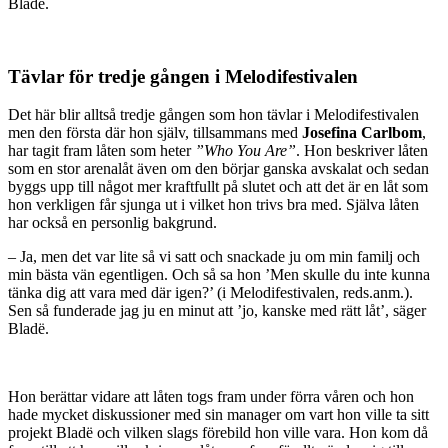
Bladë.
Tävlar för tredje gången i Melodifestivalen
Det här blir alltså tredje gången som hon tävlar i Melodifestivalen
men den första där hon själv, tillsammans med
Josefina Carlbom
,
har tagit fram låten som heter
”Who You Are”
. Hon beskriver låten
som en stor arenalåt även om den börjar ganska avskalat och sedan
byggs upp till något mer kraftfullt på slutet och att det är en låt som
hon verkligen får sjunga ut i vilket hon trivs bra med. Själva låten
har också en personlig bakgrund.
– Ja, men det var lite så vi satt och snackade ju om min familj och
min bästa vän egentligen. Och så sa hon ’Men skulle du inte kunna
tänka dig att vara med där igen?’ (i Melodifestivalen, reds.anm.).
Sen så funderade jag ju en minut att ’jo, kanske med rätt låt’, säger
Bladë.
Hon berättar vidare att låten togs fram under förra våren och hon
hade mycket diskussioner med sin manager om vart hon ville ta sitt
projekt Bladë och vilken slags förebild hon ville vara. Hon kom då