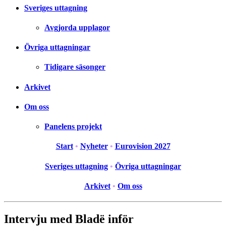
Sveriges uttagning
Avgjorda upplagor
Övriga uttagningar
Tidigare säsonger
Arkivet
Om oss
Panelens projekt
Start
•
Nyheter
•
Eurovision 2027
Sveriges uttagning
•
Övriga uttagningar
Arkivet
•
Om oss
Intervju med Bladë inför