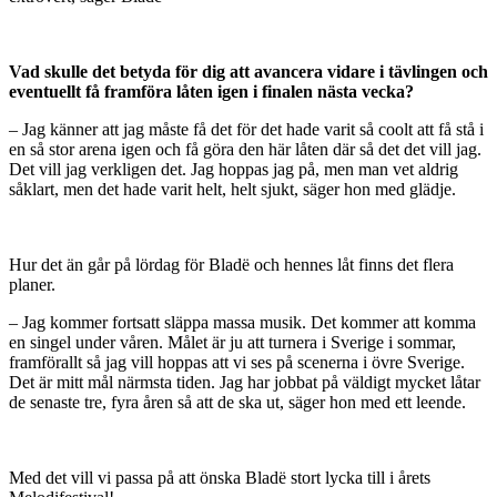
Vad skulle det betyda för dig att avancera vidare i tävlingen och
eventuellt få framföra låten igen i finalen nästa vecka?
– Jag känner att jag måste få det för det hade varit så coolt att få stå i
en så stor arena igen och få göra den här låten där så det det vill jag.
Det vill jag verkligen det. Jag hoppas jag på, men man vet aldrig
såklart, men det hade varit helt, helt sjukt, säger hon med glädje.
Hur det än går på lördag för Bladë och hennes låt finns det flera
planer.
– Jag kommer fortsatt släppa massa musik. Det kommer att komma
en singel under våren. Målet är ju att turnera i Sverige i sommar,
framförallt så jag vill hoppas att vi ses på scenerna i övre Sverige.
Det är mitt mål närmsta tiden. Jag har jobbat på väldigt mycket låtar
de senaste tre, fyra åren så att de ska ut, säger hon med ett leende.
Med det vill vi passa på att önska Bladë stort lycka till i årets