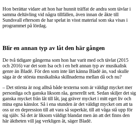
Hon berättar vidare att hon har hunnit träffat de andra som tävlar i
samma deltävling vid några tillfällen, även innan de åkte till
Sundsvall eftersom de har spelat in visst material som ska visas i
programmet på lördag.
Blir en annan typ av låt den här gången
De två tidigare gångerna som hon har varit med och tävlat (2015
och 2016) var det som Isa och i en helt annan typ av musikalisk
genre än Bladë. För den som inte lärt känna Bladë än, vad skulle
säga är de största musikaliska skillnaderna mellan då och nu?
– Det största är nog alltså både texterna som är väldigt mycket mer
personliga och ganska liksom råa, generellt sett. Sedan skiljer det sig
ganska mycket från låt till låt, jag gräver mycket i mitt eget liv och
mina egna känslor. Så i ena stunden är det väldigt mycket om att ta
oss ur en depression till att vara så superkär, till att våga stå upp för
sig själv. Så det är liksom väldigt blandat men än att det finns den
här äktheten vill jag verkligen åt, säger Bladë.