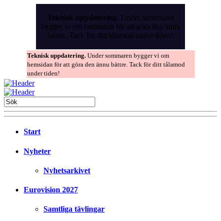
Skip
to
Teknisk uppdatering.
Under sommaren
the
bygger vi om hemsidan för att göra den ännu
content
bättre. Tack för ditt tålamod under tiden!
Teknisk uppdatering.
Under sommaren bygger vi om
hemsidan för att göra den ännu bättre. Tack för ditt tålamod
under tiden!
Start
Nyheter
Nyhetsarkivet
Eurovision 2027
Samtliga tävlingar