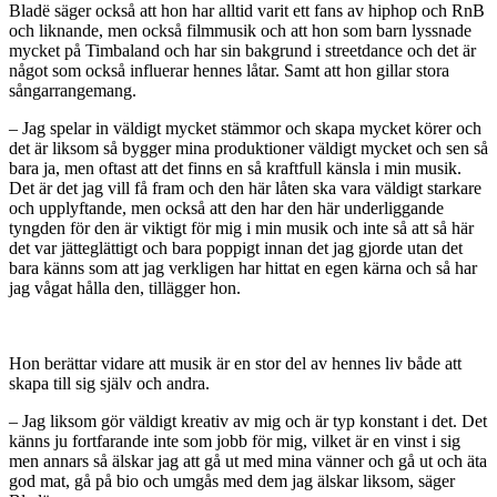
Bladë säger också att hon har alltid varit ett fans av hiphop och RnB
och liknande, men också filmmusik och att hon som barn lyssnade
mycket på Timbaland och har sin bakgrund i streetdance och det är
något som också influerar hennes låtar. Samt att hon gillar stora
sångarrangemang.
– Jag spelar in väldigt mycket stämmor och skapa mycket körer och
det är liksom så bygger mina produktioner väldigt mycket och sen så
bara ja, men oftast att det finns en så kraftfull känsla i min musik.
Det är det jag vill få fram och den här låten ska vara väldigt starkare
och upplyftande, men också att den har den här underliggande
tyngden för den är viktigt för mig i min musik och inte så att så här
det var jätteglättigt och bara poppigt innan det jag gjorde utan det
bara känns som att jag verkligen har hittat en egen kärna och så har
jag vågat hålla den, tillägger hon.
Hon berättar vidare att musik är en stor del av hennes liv både att
skapa till sig själv och andra.
– Jag liksom gör väldigt kreativ av mig och är typ konstant i det. Det
känns ju fortfarande inte som jobb för mig, vilket är en vinst i sig
men annars så älskar jag att gå ut med mina vänner och gå ut och äta
god mat, gå på bio och umgås med dem jag älskar liksom, säger