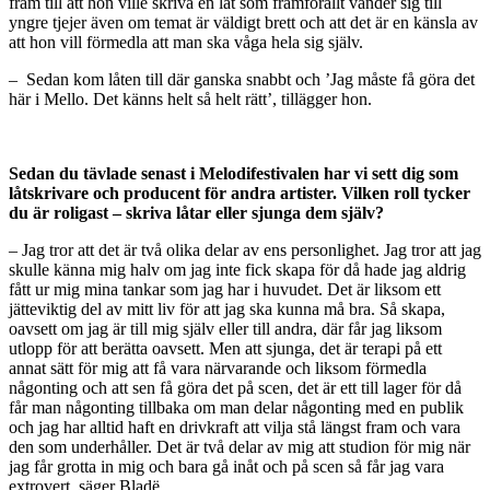
fram till att hon ville skriva en låt som framförallt vänder sig till
yngre tjejer även om temat är väldigt brett och att det är en känsla av
att hon vill förmedla att man ska våga hela sig själv.
– Sedan kom låten till där ganska snabbt och ’Jag måste få göra det
här i Mello. Det känns helt så helt rätt’, tillägger hon.
Sedan du tävlade senast i Melodifestivalen har vi sett dig som
låtskrivare och producent för andra artister. Vilken roll tycker
du är roligast – skriva låtar eller sjunga dem själv?
– Jag tror att det är två olika delar av ens personlighet. Jag tror att jag
skulle känna mig halv om jag inte fick skapa för då hade jag aldrig
fått ur mig mina tankar som jag har i huvudet. Det är liksom ett
jätteviktig del av mitt liv för att jag ska kunna må bra. Så skapa,
oavsett om jag är till mig själv eller till andra, där får jag liksom
utlopp för att berätta oavsett. Men att sjunga, det är terapi på ett
annat sätt för mig att få vara närvarande och liksom förmedla
någonting och att sen få göra det på scen, det är ett till lager för då
får man någonting tillbaka om man delar någonting med en publik
och jag har alltid haft en drivkraft att vilja stå längst fram och vara
den som underhåller. Det är två delar av mig att studion för mig när
jag får grotta in mig och bara gå inåt och på scen så får jag vara
extrovert, säger Bladë