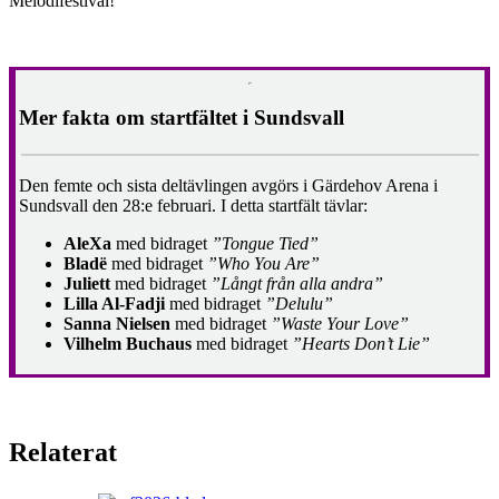
Melodifestival!
Mer fakta om startfältet i Sundsvall
Den femte och sista deltävlingen avgörs i Gärdehov Arena i
Sundsvall den 28:e februari. I detta startfält tävlar:
AleXa
med bidraget
”Tongue Tied”
Bladë
med bidraget
”Who You Are”
Juliett
med bidraget
”Långt från alla andra”
Lilla Al-Fadji
med bidraget
”Delulu”
Sanna Nielsen
med bidraget
”Waste Your Love”
Vilhelm Buchaus
med bidraget
”Hearts Don’t Lie”
Relaterat