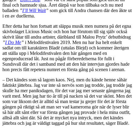
final och hamnade sjua. Året därpå var hon tillbaka och nu med
balladen
”
I’ll Will Wait
”
som gick till Andra chansen där den åkte ut
i en av duellerna.
Efter detta har hon fortsatt att släppa musik men numera på det egna
skivbolaget Licious Music och hon har förutom till sig själv också
skrivit låtar till andra artister, däribland till Malou Prytz’ debutbidrag
”
I Do Me
”
i Melodifestivalen 2019. Men nu har Isa helt enkelt
sadlat om till karaktären Bladë (uttalas Blejd) och kommer återigen
att ställa upp i Melodifestivalen den här gången med en
egenproducerad låt. Just nu pågår förberedelserna för fullt i
Sundsvall där det i samband med att den här intervjun gjordes hade
hon precis fått repetera numret en första gång på scenen i arenan.
– Det kändes som så lagom kaos. Nej, men du kände henne såhär
faktiskt jättebra. Jag var inte så nervös som jag trodde, jag trodde jag
skulle ha mer paniksdagen, för det var jag mer senaste gångerna jag
varit med. Men jag har tio år till på nacken så det var skönt. Men det
som var liksom det är alltid så man testar ju grejer för det är första
gången på riktigt så att man ser vad kamerorna gör när de lyser blir
så här allt sånt eller var första gången jag provade i hela mina outfit,
alltså allt sånt där. Så det är mycket nya intryck, men det kändes
jättebra och jag är väldigt taggad på hur slut resultatet, säger Bladë.