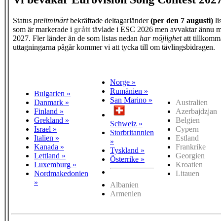
Status
preliminärt
bekräftade deltagarländer
(per den
7 augusti)
li
som är markerade i
grått
tävlade i ESC 2026 men avvaktar ännu m
2027. Fler länder än de som listas nedan
har möjlighet
att tillkomm
uttagningarna pågår kommer vi att tycka till om tävlingsbidragen.
Norge »
Rumänien »
Bulgarien »
San Marino »
Danmark »
Australien
Finland »
Azerbajdzjan
Grekland »
Belgien
Schweiz »
Israel »
Cypern
Storbritannien
Italien »
Estland
»
Kanada »
Frankrike
Tyskland »
Lettland »
Georgien
Österrike »
Luxemburg »
Kroatien
Nordmakedonien
Litauen
»
Albanien
Armenien