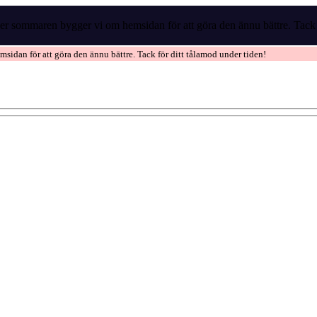
r sommaren bygger vi om hemsidan för att göra den ännu bättre. Tack f
idan för att göra den ännu bättre. Tack för ditt tålamod under tiden!