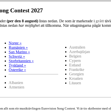
ong Contest 2027
änder
(per den
8 augusti)
listas nedan. De som är markerade i
grått
tävl
listas nedan
har möjlighet
att tillkomma. När uttagningarna pågår kommer
Norge »
Australien
Rumänien »
Azerbajdzjan
San Marino »
Belgien
Schweiz »
Cypern
Storbritannien »
Estland
Tyskland »
Frankrike
Österrike »
Georgien
Kroatien
Albanien
Litauen
Armenien
 om allt som rör musiktävlingen Eurovision Song Contest. Vi är tio skribenter me