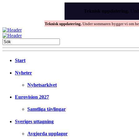
Skip
to
Teknisk uppdatering.
Unde
the
content
Teknisk uppdatering.
Under sommaren bygger vi om hems
Start
Nyheter
Nyhetsarkivet
Eurovision 2027
Samtliga tävlingar
Sveriges uttagning
Avgjorda upplagor