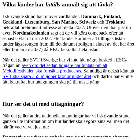
Vilka länder har
hittills
anmält sig att tävla?
I skrivande stund har, utöver värdlandet,
Danmark, Finland,
Grekland, Luxemburg, San Marino, Schweiz
och
Tyskland
bekräftat preliminärt intresse att delta 2027. Utöver dem har just nu
även
Nordmakedonien
sagt att de vill göra comeback efter att
senast tävlat i Turin 2022. Fler länder kommer att tillfogas listan
under lågsäsongen fram till det datum (troligen i slutet av det här året
eller början av 2027) då EBU bekräftar hela listan.
När det gäller SVT i Sverige har vi inte fått några besked i ESC-
frågan än
även om det sedan tidigare har hintats om att
Melodifestivalen ska fortsätta produceras
. Samtidigt är också känt att
SVT ska spara 355 miljoner kronor under året
och därför har vi inte
fått bekräftat hur uttagningen ska gå till nästa gång.
Hur ser det ut med uttagningar?
När det gäller andra nationella uttagningar har vi i skrivande stund
ganska lite information om hur länder ska avgöra sina val men det
här är vad vi vet just nu: