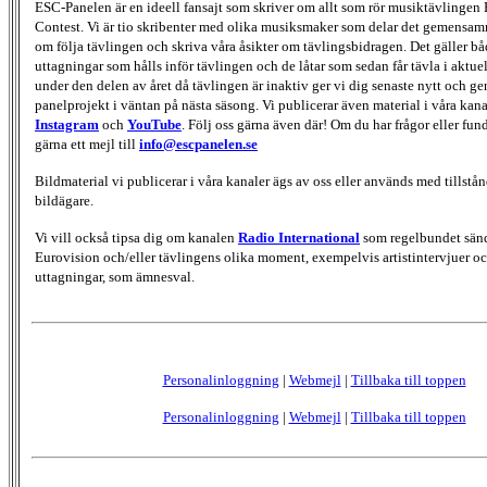
ESC-Panelen är en ideell fansajt som skriver om allt som rör musiktävlingen
Contest. Vi är tio skribenter med olika musiksmaker som delar det gemensamma
om följa tävlingen och skriva våra åsikter om tävlingsbidragen. Det gäller bå
uttagningar som hålls inför tävlingen och de låtar som sedan får tävla i aktu
under den delen av året då tävlingen är inaktiv ger vi dig senaste nytt och g
panelprojekt i väntan på nästa säsong. Vi publicerar även material i våra kan
Instagram
och
YouTube
. Följ oss gärna även där! Om du har frågor eller fun
gärna ett mejl till
info@escpanelen.se
Bildmaterial vi publicerar i våra kanaler ägs av oss eller används med tillstån
bildägare.
Vi vill också tipsa dig om kanalen
Radio International
som regelbundet sän
Eurovision och/eller tävlingens olika moment, exempelvis artistintervjuer oc
uttagningar, som ämnesval.
Personalinloggning
|
Webmejl
|
Tillbaka till toppen
Personalinloggning
|
Webmejl
|
Tillbaka till toppen