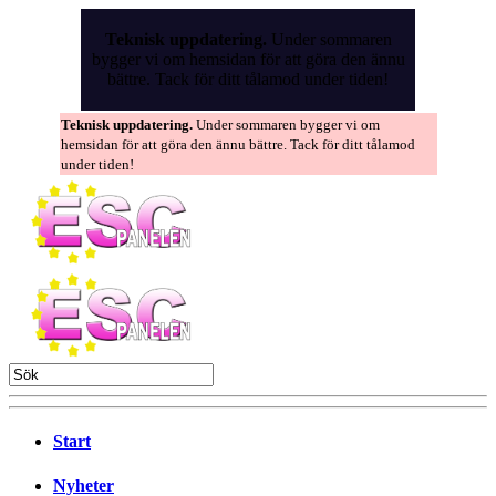
Skip
to
Teknisk uppdatering.
Under sommaren
the
bygger vi om hemsidan för att göra den ännu
content
bättre. Tack för ditt tålamod under tiden!
Teknisk uppdatering.
Under sommaren bygger vi om
hemsidan för att göra den ännu bättre. Tack för ditt tålamod
under tiden!
Start
Nyheter