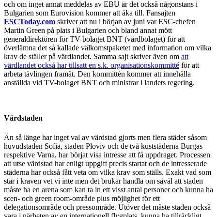
och om inget annat meddelas av EBU är det också någonstans i
Bulgarien som Eurovision kommer att åka till. Fansajten
ESCToday.com
skriver att nu i början av juni var ESC-chefen
Martin Green på plats i Bulgarien och bland annat mött
generaldirektören för TV-bolaget BNT (värdbolaget) för att
överlämna det så kallade välkomstpaketet med information om vilka
krav de ställer på värdlandet. Samma sajt skriver även om
att
värdlandet också har tillsatt en s.k. organisationskommitté
för att
arbeta tävlingen framåt. Den kommittén kommer att innehålla
anställda vid TV-bolaget BNT och ministrar i landets regering.
Värdstaden
Än så länge har inget val av värdstad gjorts men flera städer såsom
huvudstaden Sofia, staden Ploviv och de två kuststäderna Burgas
respektive Varna, har börjat visa intresse att få uppdraget. Processen
att utse värdstad har enligt uppgift precis startat och de intresserade
städerna har också fått veta om vilka krav som ställs. Exakt vad som
står i kraven vet vi inte men det brukar handla om såväl att staden
måste ha en arena som kan ta in ett visst antal personer och kunna ha
scen- och green room-område plus möjlighet för ett
delegationsområde och pressområde. Utöver det måste staden också
vara i närheten av en internationell flygplats, kunna ha tillräckligt