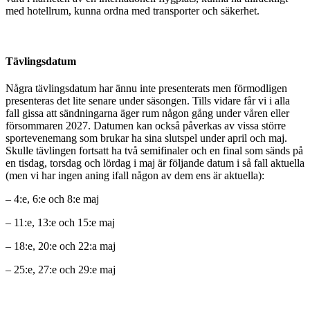
med hotellrum, kunna ordna med transporter och säkerhet.
Tävlingsdatum
Några tävlingsdatum har ännu inte presenterats men förmodligen
presenteras det lite senare under säsongen. Tills vidare får vi i alla
fall gissa att sändningarna äger rum någon gång under våren eller
försommaren 2027. Datumen kan också påverkas av vissa större
sportevenemang som brukar ha sina slutspel under april och maj.
Skulle tävlingen fortsatt ha två semifinaler och en final som sänds på
en tisdag, torsdag och lördag i maj är följande datum i så fall aktuella
(men vi har ingen aning ifall någon av dem ens är aktuella):
– 4:e, 6:e och 8:e maj
– 11:e, 13:e och 15:e maj
– 18:e, 20:e och 22:a maj
– 25:e, 27:e och 29:e maj