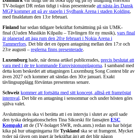
Danmark
var tidigt ute att boka upp sig på ny uttagning eftersom
TV-bolaget DR redan tidigt i våras presenterade
att nästa års Dansk
MGP kommer att gå av stapeln i Sydbank Arena i staden Kolding
,
med finaldatum den 13:e februari.
Finland
har sedan tidigare bekräftat fortsättning på sin UMK-
final (Uuden Musiikin Kilpailu – Tävlingen för ny musik),
vars final
är planerad att äga rum den 20:e februari i Nokia Arena i
Tammerfors
. Det blir det en öppen antagning mellan den 17:e och
23:e augusti –
reglerna finns presenterade
.
Luxemburg
hade, när denna artikel publicerades,
precis beslutat att
vara med i de tre kommande Eurovisionupplagorna
. I samband med
detta kom beskedet att uttagningen Luxemburg Song Contest blir av
även 2027 och kommer att sändas den 30:e januari. Exakt
tävlingsupplägg förväntas presenteras senare.
Schweiz
kommer att fortsätta med sitt koncept, alltså ett framröstat
internval
. Det blir en antagning i sensommar och under hösten görs
själva valet.
Avslutningsvis ska vi berätta att i en intervju i slutet av april sade
den tyska delegationschefen Tina Sikorski för fansajten
ESC
Kompakt
att de (TV-bolaget SWR, reds.anm.) redan nu har börjat
kika på hur uttagningarna för
Tyskland
ska se ut framgent. Mycket
tyder på (även om inget är bekräftat än) att det blir någon