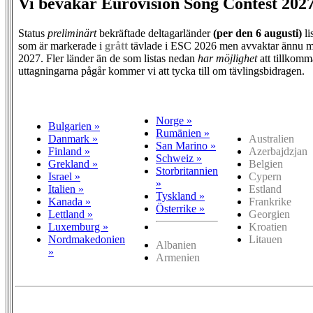
Vi bevakar Eurovision Song Contest 202
Status
preliminärt
bekräftade deltagarländer
(per den
6 augusti)
li
som är markerade i
grått
tävlade i ESC 2026 men avvaktar ännu m
2027. Fler länder än de som listas nedan
har möjlighet
att tillkomm
uttagningarna pågår kommer vi att tycka till om tävlingsbidragen.
Norge »
Bulgarien »
Rumänien »
Danmark »
Australien
San Marino »
Finland »
Azerbajdzjan
Schweiz »
Grekland »
Belgien
Storbritannien
Israel »
Cypern
»
Italien »
Estland
Tyskland »
Kanada »
Frankrike
Österrike »
Lettland »
Georgien
Luxemburg »
Kroatien
Nordmakedonien
Litauen
Albanien
»
Armenien