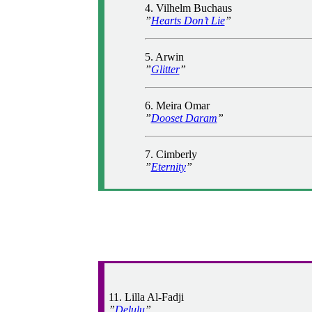
4. Vilhelm Buchaus
”
Hearts Don’t Lie
”
5. Arwin
”
Glitter
”
6. Meira Omar
”
Dooset Daram
”
7. Cimberly
”
Eternity
”
11. Lilla Al-Fadji
”
Delulu
”