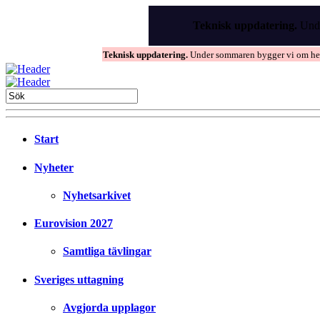
Skip
to
Teknisk uppdatering.
Unde
the
content
Teknisk uppdatering.
Under sommaren bygger vi om hems
Start
Nyheter
Nyhetsarkivet
Eurovision 2027
Samtliga tävlingar
Sveriges uttagning
Avgjorda upplagor