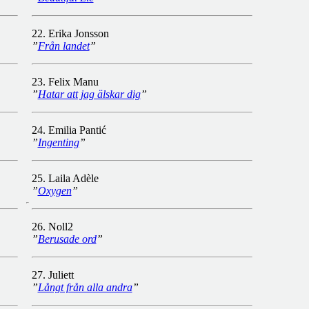
22. Erika Jonsson
”
Från landet
”
23. Felix Manu
”
Hatar att jag älskar dig
”
24. Emilia Pantić
”
Ingenting
”
25. Laila Adèle
”
Oxygen
”
26. Noll2
”
Berusade ord
”
27. Juliett
”
Långt från alla andra
”