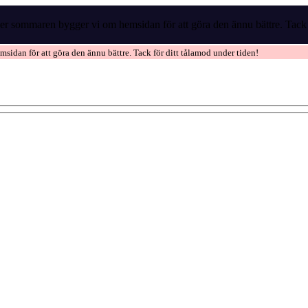
r sommaren bygger vi om hemsidan för att göra den ännu bättre. Tack f
idan för att göra den ännu bättre. Tack för ditt tålamod under tiden!