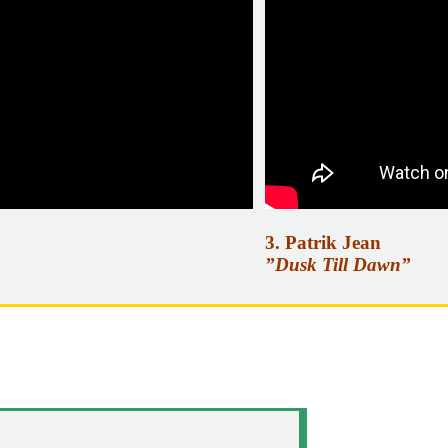
3. Patrik Jean
”Dusk Till Dawn”