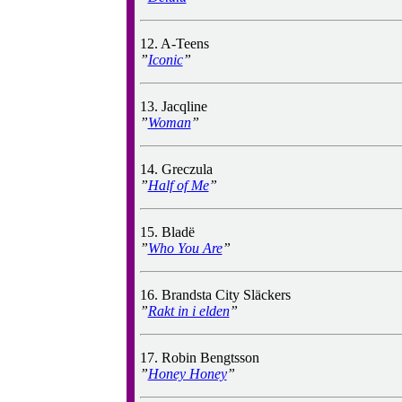
12. A-Teens
”
Iconic
”
13. Jacqline
”
Woman
”
14. Greczula
”
Half of Me
”
15. Bladë
”
Who You Are
”
16. Brandsta City Släckers
”
Rakt in i elden
”
17. Robin Bengtsson
”
Honey Honey
”