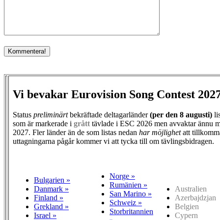
Vi bevakar Eurovision Song Contest 202
Status
preliminärt
bekräftade deltagarländer
(per den
8 augusti)
li
som är markerade i
grått
tävlade i ESC 2026 men avvaktar ännu m
2027. Fler länder än de som listas nedan
har möjlighet
att tillkomm
uttagningarna pågår kommer vi att tycka till om tävlingsbidragen.
Norge »
Bulgarien »
Rumänien »
Danmark »
Australien
San Marino »
Finland »
Azerbajdzjan
Schweiz »
Grekland »
Belgien
Storbritannien
Israel »
Cypern