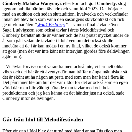
Cimberly-Malaika Wanyonyi
, eller kort och gott
Cimberly
, slog
igenom publikt när hon tävlade och vann Idol 2023. Det började
med en audition och sedan slutaudition, kvalvecka och veckofinaler
innan det blev hon som vann den säsongens skivkontrakt och fick
ge ut vinnarlåten
”
Won’t Be Sorry
”
. I samma final tävlade även
Saga Ludvigsson som också tävlar i årets Melodifestival och
Cimberly berättar att de är vänner och de har pratat mycket under de
år som gått sedan de tävlade i Idol även om det också skulle
innebära att de i år kan mötas i en ny final, vilket de också kommer
att göra (men det var inte känt när intervjun gjordes före deltävlingen
ägde rum).
– Vi tävlar förvisso mot varandra men också inte, vi har helt olika
vibes och det här är ett äventyr där man träffar många människor så
det är skönt att ha någon att prata med som man har känt i flera år.
Det påminner lite om hur det var i Idol för det är också som en egen
värld där man blir väldigt nära de man tävlar med och hela
produktionen och jag kan känna att det händer just nu också, sade
Cimberly inför deltävlingen.
Går från Idol till Melodifestivalen
Efter vinsten i Idol blev det turné med bland annat Diggiloo men