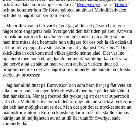
också nya låtar som släppts som t.ex.
”
Bye bye bye
”
och
”
Honor
”
och nu kommer hon för första gången att tävla i Melodifestivalen
och det är något hon ser fram emot.
– Melodifestivalen har varit något jag alltid sett på som barn och
något som engagerar hela Sverige vid den här tiden på året. Att vara
i musikindustrin och ha vänner som gör musik och allting så kan
man inte missa det, berättade hon tidigare för oss och la då också till
att hon blev peppad av sitt skivbolag att välja just
”Eternity”.
Den
skickades in och kom med vilket gjorde henne glad. Det var lite
oplanerat men ändå ett glädjande moment. Samtidigt kan det vara
lite nervöst på ett sätt att man vet om att hela världen tittar på
programmet men det var något som Cimberly inte tänkte på i första
skedet av processen.
– Jag har alltid tittat på Eurovision och som barn har jag fått veta att
alla länder hade sin egen Melodifestival men inte på det här sättet i
den här skalan. När jag förstod det tyckte jag att det var supercoolt
att vi har Melodifestivalen och det är roligt att andra också tycker om
det och har möjlighet att se det. Men det gör det så mycket större att
människor runtom i Europa kanske gillar min låt det skulle kännas
härligt att få möjligheten att nå ut till fler utanför Sverige, sade
Cimberly då.