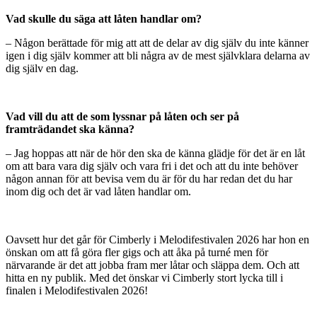
Vad skulle du säga att låten handlar om?
– Någon berättade för mig att att de delar av dig själv du inte känner
igen i dig själv kommer att bli några av de mest självklara delarna av
dig själv en dag.
Vad vill du att de som lyssnar på låten och ser på
framträdandet ska känna?
– Jag hoppas att när de hör den ska de känna glädje för det är en låt
om att bara vara dig själv och vara fri i det och att du inte behöver
någon annan för att bevisa vem du är för du har redan det du har
inom dig och det är vad låten handlar om.
Oavsett hur det går för Cimberly i Melodifestivalen 2026 har hon en
önskan om att få göra fler gigs och att åka på turné men för
närvarande är det att jobba fram mer låtar och släppa dem. Och att
hitta en ny publik. Med det önskar vi Cimberly stort lycka till i
finalen i Melodifestivalen 2026!