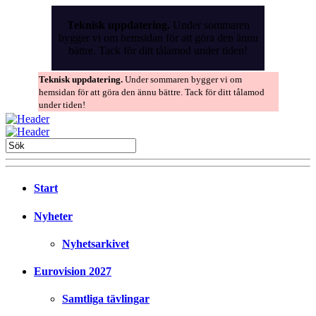
Skip
to
Teknisk uppdatering.
Under sommaren
the
bygger vi om hemsidan för att göra den ännu
content
bättre. Tack för ditt tålamod under tiden!
Teknisk uppdatering.
Under sommaren bygger vi om
hemsidan för att göra den ännu bättre. Tack för ditt tålamod
under tiden!
Start
Nyheter
Nyhetsarkivet
Eurovision 2027
Samtliga tävlingar