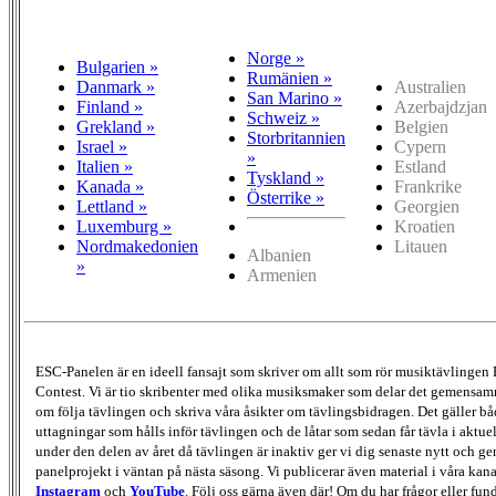
Norge »
Bulgarien »
Rumänien »
Danmark »
Australien
San Marino »
Finland »
Azerbajdzjan
Schweiz »
Grekland »
Belgien
Storbritannien
Israel »
Cypern
»
Italien »
Estland
Tyskland »
Kanada »
Frankrike
Österrike »
Lettland »
Georgien
Luxemburg »
Kroatien
Nordmakedonien
Litauen
Albanien
»
Armenien
ESC-Panelen är en ideell fansajt som skriver om allt som rör musiktävlingen
Contest. Vi är tio skribenter med olika musiksmaker som delar det gemensamma
om följa tävlingen och skriva våra åsikter om tävlingsbidragen. Det gäller bå
uttagningar som hålls inför tävlingen och de låtar som sedan får tävla i aktu
under den delen av året då tävlingen är inaktiv ger vi dig senaste nytt och g
panelprojekt i väntan på nästa säsong. Vi publicerar även material i våra kan
Instagram
och
YouTube
. Följ oss gärna även där! Om du har frågor eller fun