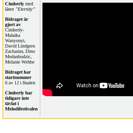
Cimberly
med
låten
”Eternity”
Bidraget är
gjort av
Cimberly-
Malaika
Wanyonyi,
David Lindgren
Zacharias, Dino
Medanhodzic,
Melanie Wehbe
Bidraget har
startnummer
6 av 12 i finalen
Cimberly har
tidigare inte
tävlat i
Melodifestivalen