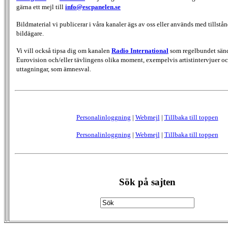
gärna ett mejl till
info@escpanelen.se
Bildmaterial vi publicerar i våra kanaler ägs av oss eller används med tillstån
bildägare.
Vi vill också tipsa dig om kanalen
Radio International
som regelbundet sän
Eurovision och/eller tävlingens olika moment, exempelvis artistintervjuer oc
uttagningar, som ämnesval.
Personalinloggning
|
Webmejl
|
Tillbaka till toppen
Personalinloggning
|
Webmejl
|
Tillbaka till toppen
Sök på sajten