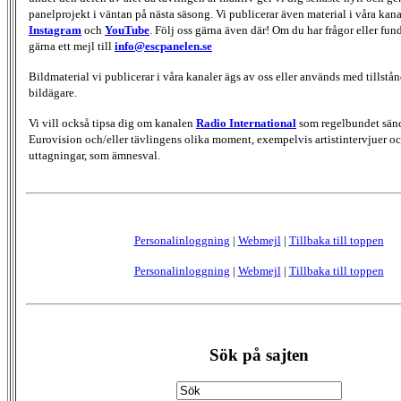
panelprojekt i väntan på nästa säsong. Vi publicerar även material i våra kan
Instagram
och
YouTube
. Följ oss gärna även där! Om du har frågor eller fun
gärna ett mejl till
info@escpanelen.se
Bildmaterial vi publicerar i våra kanaler ägs av oss eller används med tillstån
bildägare.
Vi vill också tipsa dig om kanalen
Radio International
som regelbundet sän
Eurovision och/eller tävlingens olika moment, exempelvis artistintervjuer oc
uttagningar, som ämnesval.
Personalinloggning
|
Webmejl
|
Tillbaka till toppen
Personalinloggning
|
Webmejl
|
Tillbaka till toppen
Sök på sajten