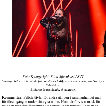
Foto & copyright: Stina Stjernkvist / SVT
Samtliga bilder är hämtade från
media.melodifestivalen.se
som ägs av Sveriges
Television.
.
Bilderna är fristående, ej montage
Kommentar:
Felicia tävlar för andra gången i sammanhanget men
för första gången under sitt egna namn. Hon bär förvisso mask för
munnen men den försvinner lite senare under numret. I början är