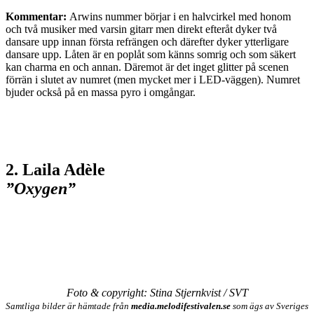
Kommentar:
Arwins nummer börjar i en halvcirkel med honom
och två musiker med varsin gitarr men direkt efteråt dyker två
dansare upp innan första refrängen och därefter dyker ytterligare
dansare upp. Låten är en poplåt som känns somrig och som säkert
kan charma en och annan. Däremot är det inget glitter på scenen
förrän i slutet av numret (men mycket mer i LED-väggen). Numret
bjuder också på en massa pyro i omgångar.
2. Laila Adèle
”Oxygen”
Foto & copyright: Stina Stjernkvist / SVT
Samtliga bilder är hämtade från
media.melodifestivalen.se
som ägs av Sveriges