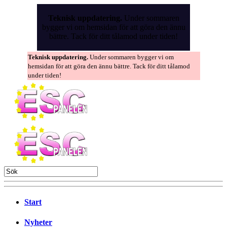
Skip
to
Teknisk uppdatering.
Under sommaren
the
bygger vi om hemsidan för att göra den ännu
content
bättre. Tack för ditt tålamod under tiden!
Teknisk uppdatering.
Under sommaren bygger vi om
hemsidan för att göra den ännu bättre. Tack för ditt tålamod
under tiden!
Start
Nyheter