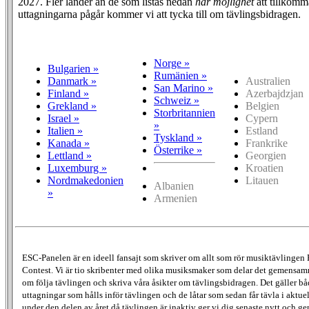
2027. Fler länder än de som listas nedan
har möjlighet
att tillkomm
uttagningarna pågår kommer vi att tycka till om tävlingsbidragen.
Norge »
Bulgarien »
Rumänien »
Danmark »
Australien
San Marino »
Finland »
Azerbajdzjan
Schweiz »
Grekland »
Belgien
Storbritannien
Israel »
Cypern
»
Italien »
Estland
Tyskland »
Kanada »
Frankrike
Österrike »
Lettland »
Georgien
Luxemburg »
Kroatien
Nordmakedonien
Litauen
Albanien
»
Armenien
ESC-Panelen är en ideell fansajt som skriver om allt som rör musiktävlingen
Contest. Vi är tio skribenter med olika musiksmaker som delar det gemensamma
om följa tävlingen och skriva våra åsikter om tävlingsbidragen. Det gäller bå
uttagningar som hålls inför tävlingen och de låtar som sedan får tävla i aktu
under den delen av året då tävlingen är inaktiv ger vi dig senaste nytt och g