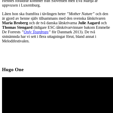
Hennes föräldrar kommer från Slovenien men Eva Marija är
uppvuxen i Luxemburg.
Låten hon ska framföra i tävlingen heter
”Mother Nature”
och den
är gjord av henne själv tillsammans med den svenska låtskrivaren
Maria Broberg
och de två danska låtskrivarna
Julie Aagard
och
Thomas Stengard
(tidigare ESC-låtskrivarvinnare bakom Emmelie
De Forrests
”
Only Teardrops
”
för Danmark 2013). De två
sistnämnda har vi sett i flera uttagningar förut, bland annat i
Melodifestivalen.
Hugo One