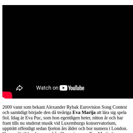
2009 vann som bekant Alexander Rybak Eurovision Song Contest
och samtidigt började den då treåriga
Eva Marija
att lära sig spela
fiol. Idag är Eva Puc, som hon egentligen heter, nitton år och har
fram tills nu studerat musik vid Luxemburgs konservatorium,
uppträtt offentligt sedan fjorton års ålder och bor numera i London.