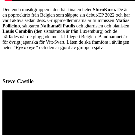
Den enda musikgruppen i den här finalen heter
ShiroKuro.
De är
en poprocktrio från Belgien som släppte sin debut-EP 2022 och har
varit aktiva sedan dess. Gruppmedlemmarna är trummissen
Matias
Pollicino
, sångaren
Nathanaël Paulis
och gitarristen och pianisten
Louis Comblin
(den sistnämnda är från Luxemburg) och de
träffades när de pluggade musik i Liège i Belgien. Bandnamnet är
för övrigt japanska för Vitt-Svart. Låten de ska framföra i tävlingen
heter
”Eye to eye”
och den är gjord av gruppen själv.
Steve Castile