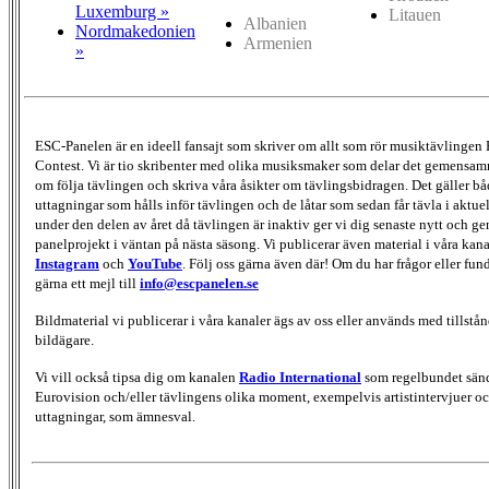
Luxemburg »
Litauen
Albanien
Nordmakedonien
Armenien
»
ESC-Panelen är en ideell fansajt som skriver om allt som rör musiktävlingen
Contest. Vi är tio skribenter med olika musiksmaker som delar det gemensamma
om följa tävlingen och skriva våra åsikter om tävlingsbidragen. Det gäller bå
uttagningar som hålls inför tävlingen och de låtar som sedan får tävla i aktu
under den delen av året då tävlingen är inaktiv ger vi dig senaste nytt och g
panelprojekt i väntan på nästa säsong. Vi publicerar även material i våra kan
Instagram
och
YouTube
. Följ oss gärna även där! Om du har frågor eller fun
gärna ett mejl till
info@escpanelen.se
Bildmaterial vi publicerar i våra kanaler ägs av oss eller används med tillstån
bildägare.
Vi vill också tipsa dig om kanalen
Radio International
som regelbundet sän
Eurovision och/eller tävlingens olika moment, exempelvis artistintervjuer oc
uttagningar, som ämnesval.