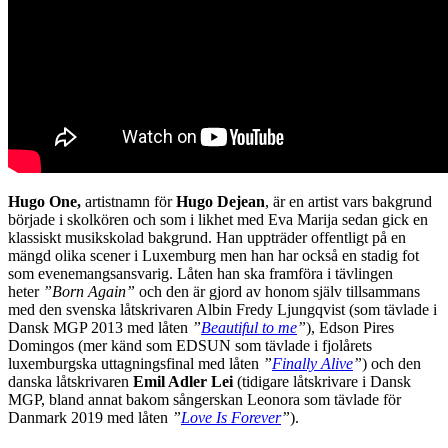
Hugo One,
artistnamn för
Hugo Dejean
, är en artist vars bakgrund
började i skolkören och som i likhet med Eva Marija sedan gick en
klassiskt musikskolad bakgrund. Han uppträder offentligt på en
mängd olika scener i Luxemburg men han har också en stadig fot
som evenemangsansvarig. Låten han ska framföra i tävlingen
heter
”Born Again”
och den är gjord av honom själv tillsammans
med den svenska låtskrivaren Albin Fredy Ljungqvist (som tävlade i
Dansk MGP 2013 med låten
”
Beautiful to me
”
), Edson Pires
Domingos (mer känd som EDSUN som tävlade i fjolårets
luxemburgska uttagningsfinal med låten
”
Finally Alive
”
) och den
danska låtskrivaren
Emil Adler Lei
(tidigare låtskrivare i Dansk
MGP, bland annat bakom sångerskan Leonora som tävlade för
Danmark 2019 med låten
”
Love Is Forever
”
).