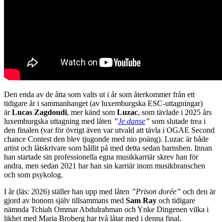
Den enda av de åtta som valts ut i år som återkommer från ett
tidigare år i sammanhanget (av luxemburgska ESC-uttagningar)
är
Lucas Zagdoudi
, mer känd som
Luzac
, som tävlade i 2025 års
luxemburgska uttagning med låten
”
Je danse
”
som slutade trea i
den finalen (var för övrigt även var utvald att tävla i OGAE Second
chance Contest den blev tjugonde med nio poäng). Luzac är både
artist och låtskrivare som hållit på med detta sedan barnsben. Innan
han startade sin professionella egna musikkarriär skrev han för
andra, men sedan 2021 har han sin karriär inom musikbranschen
och som psykolog.
I år (läs: 2026) ställer han upp med låten
”Prison dorée”
och den är
gjord av honom själv tillsammans med
Sam Ray
och tidigare
nämnda Tchiah Ommar Abdulrahman och Ynke Dingenen vilka i
likhet med Maria Broberg har två låtar med i denna final.