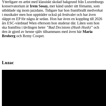
Ytterligare en artist med klassiskt skolad bakgrund från Luxemburgs
konservatorium är
Irem Sosay,
mer känd under sitt förnamn, som
utbildade sig inom jazzdans. Tidigare har hon framförallt medverkat
i musikaler men hon uppträder också på festivaler och har även
släppt en EP för några år sedan. Hon har även en koppling till 2026
års ESC-värdstad Wien eftersom hon studerar där. Låten som hon
ska framföra i tävlingen heter
”Bad Decisions (Hush Hush)”
och
den är gjord av henne själv tillsammans med även här
Maria
Broberg
och Remy Cooper.
Luzac