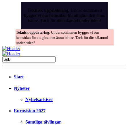
Skip
to
Teknisk uppdatering.
Under sommaren
the
bygger vi om hemsidan för att göra den ännu
content
bättre. Tack för ditt tålamod under tiden!
Teknisk uppdatering.
Under sommaren bygger vi om
hemsidan för att göra den ännu bättre. Tack för ditt tålamod
under tiden!
Start
Nyheter
Nyhetsarkivet
Eurovision 2027
Samtliga tävlingar