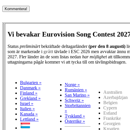
Vi bevakar Eurovision Song Contest 202
Status
preliminärt
bekräftade deltagarländer
(per den
8 augusti)
li
som är markerade i
grått
tävlade i ESC 2026 men avvaktar ännu m
2027. Fler länder än de som listas nedan
har möjlighet
att tillkomm
uttagningarna pågår kommer vi att tycka till om tävlingsbidragen.
Bulgarien »
Norge »
Danmark »
Rumänien »
Australien
Finland »
San Marino »
Azerbajdzjan
Grekland »
Schweiz »
Belgien
Israel »
Storbritannien
Cypern
Italien »
»
Estland
Kanada »
Tyskland »
Frankrike
Lettland »
Österrike »
Georgien
Kroatien