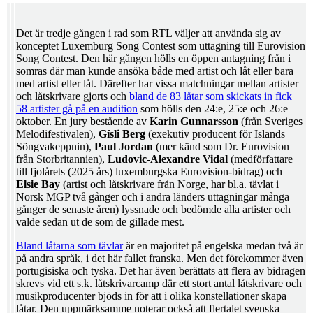
Det är tredje gången i rad som RTL väljer att använda sig av
konceptet Luxemburg Song Contest som uttagning till Eurovision
Song Contest. Den här gången hölls en öppen antagning från i
somras där man kunde ansöka både med artist och låt eller bara
med artist eller låt. Därefter har vissa matchningar mellan artister
och låtskrivare gjorts och
bland de 83 låtar som skickats in fick
58 artister gå på en audition
som hölls den 24:e, 25:e och 26:e
oktober. En jury bestående av
Karin Gunnarsson
(från Sveriges
Melodifestivalen),
Gísli Berg
(exekutiv producent för Islands
Söngvakeppnin),
Paul Jordan
(mer känd som Dr. Eurovision
från Storbritannien),
Ludovic-Alexandre Vidal
(medförfattare
till fjolårets (2025 års) luxemburgska Eurovision-bidrag) och
Elsie Bay
(artist och låtskrivare från Norge, har bl.a. tävlat i
Norsk MGP två gånger och i andra länders uttagningar många
gånger de senaste åren) lyssnade och bedömde alla artister och
valde sedan ut de som de gillade mest.
Bland låtarna som tävlar
är en majoritet på engelska medan två är
på andra språk, i det här fallet franska. Men det förekommer även
portugisiska och tyska. Det har även berättats att flera av bidragen
skrevs vid ett s.k. låtskrivarcamp där ett stort antal låtskrivare och
musikproducenter bjöds in för att i olika konstellationer skapa
låtar. Den uppmärksamme noterar också att flertalet svenska