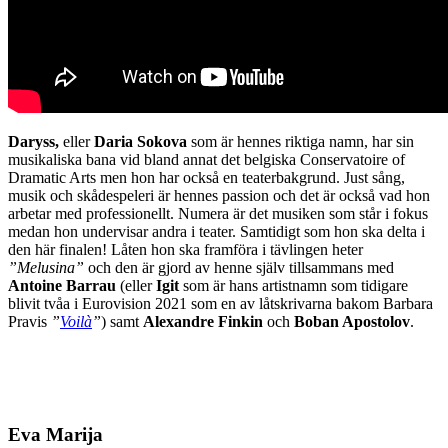
Daryss,
eller
Daria Sokova
som är hennes riktiga namn, har sin
musikaliska bana vid bland annat det belgiska Conservatoire of
Dramatic Arts men hon har också en teaterbakgrund. Just sång,
musik och skådespeleri är hennes passion och det är också vad hon
arbetar med professionellt. Numera är det musiken som står i fokus
medan hon undervisar andra i teater. Samtidigt som hon ska delta i
den här finalen! Låten hon ska framföra i tävlingen heter
”Melusina”
och den är gjord av henne själv tillsammans med
Antoine Barrau
(eller
Igit
som är hans artistnamn som tidigare
blivit tvåa i Eurovision 2021 som en av låtskrivarna bakom Barbara
Pravis
”
Voilà
”
) samt
Alexandre Finkin
och
Boban Apostolov
.
Eva Marija