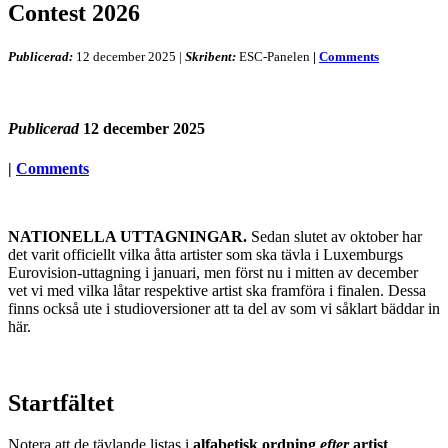
Contest 2026
Publicerad:
12 december 2025
|
Skribent:
ESC-Panelen
|
Comments
Publicerad
12 december 2025
|
Comments
NATIONELLA UTTAGNINGAR.
Sedan slutet av oktober har
det varit officiellt vilka åtta artister som ska tävla i Luxemburgs
Eurovision-uttagning i januari, men först nu i mitten av december
vet vi med vilka låtar respektive artist ska framföra i finalen. Dessa
finns också ute i studioversioner att ta del av som vi såklart bäddar in
här.
Startfältet
Notera att de tävlande listas i
alfabetisk ordning
efter
artist
.