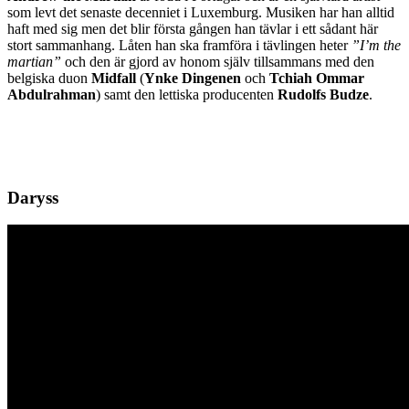
som levt det senaste decenniet i Luxemburg. Musiken har han alltid
haft med sig men det blir första gången han tävlar i ett sådant här
stort sammanhang. Låten han ska framföra i tävlingen heter
”I’m the
martian”
och den är gjord av honom själv tillsammans med den
belgiska duon
Midfall
(
Ynke Dingenen
och
Tchiah Ommar
Abdulrahman
) samt den lettiska producenten
Rudolfs Budze
.
Daryss