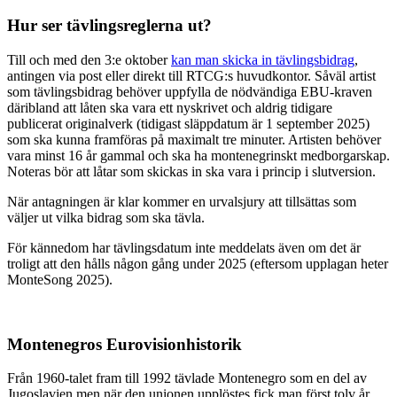
Hur ser tävlingsreglerna ut?
Till och med den 3:e oktober
kan man skicka in tävlingsbidrag
,
antingen via post eller direkt till RTCG:s huvudkontor. Såväl artist
som tävlingsbidrag behöver uppfylla de nödvändiga EBU-kraven
däribland att låten ska vara ett nyskrivet och aldrig tidigare
publicerat originalverk (tidigast släppdatum är 1 september 2025)
som ska kunna framföras på maximalt tre minuter. Artisten behöver
vara minst 16 år gammal och ska ha montenegrinskt medborgarskap.
Noteras bör att låtar som skickas in ska vara i princip i slutversion.
När antagningen är klar kommer en urvalsjury att tillsättas som
väljer ut vilka bidrag som ska tävla.
För kännedom har tävlingsdatum inte meddelats även om det är
troligt att den hålls någon gång under 2025 (eftersom upplagan heter
MonteSong 2025).
Montenegros Eurovisionhistorik
Från 1960-talet fram till 1992 tävlade Montenegro som en del av
Jugoslavien men när den unionen upplöstes fick man först tolv år