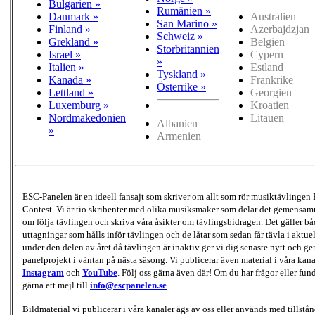
Bulgarien »
Rumänien »
Danmark »
Australien
San Marino »
Finland »
Azerbajdzjan
Schweiz »
Grekland »
Belgien
Storbritannien
Israel »
Cypern
»
Italien »
Estland
Tyskland »
Kanada »
Frankrike
Österrike »
Lettland »
Georgien
Luxemburg »
Kroatien
Nordmakedonien
Litauen
Albanien
»
Armenien
ESC-Panelen är en ideell fansajt som skriver om allt som rör musiktävlingen
Contest. Vi är tio skribenter med olika musiksmaker som delar det gemensamma
om följa tävlingen och skriva våra åsikter om tävlingsbidragen. Det gäller bå
uttagningar som hålls inför tävlingen och de låtar som sedan får tävla i aktu
under den delen av året då tävlingen är inaktiv ger vi dig senaste nytt och g
panelprojekt i väntan på nästa säsong. Vi publicerar även material i våra kan
Instagram
och
YouTube
. Följ oss gärna även där! Om du har frågor eller fun
gärna ett mejl till
info@escpanelen.se
Bildmaterial vi publicerar i våra kanaler ägs av oss eller används med tillstån