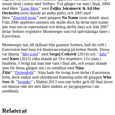
senare tävla i union med Serbien. Två gånger var man i final, 2004
med låten
”
Lane Moje
”
med
Željko Joksimović & Ad-Hoc
Orchestra
(som slutade på andra plats), och 2005 med
låten
”
Zauvijek moja
”
med gruppen
No Name
(som slutade sjua).
Från 2006 upplöstes unionen (de skulle dock ha tävlat men kunde
inte enas om en representant och deltog därför inte) och från 2007
tävlar Serbien respektive Montenegro som två självständiga stater i
Eurovision.
Montenegro har, till skillnad från grannen Serbien, haft det tufft i
Eurovision med bara två finalavancemang på tretton försök. Dessa
var låtarna
”
Moj svijet
”
med
Sergej Ćetković
(2014) och
”
Adio
”
med
Knez
(2015) vilka slutade på 19:e respektive 13:e plats i
finalerna. I övrigt har man inte varit i final alls, och senast slutade
man för första gången sist i en semifinal med
Nina
Žižić’
”
Dobrodošli
”.
Nina hade för övrigt även tävlat i Eurovision
förut, dock endast som okrediterad featuring-artist till gruppen
Who
Sees
låt
”
Igranka
”
i Malmö 2013 som inte heller gick till final (även
om tittarna ville det men låten sänktes av jurygrupperna i sin
semifinal).
Relaterat