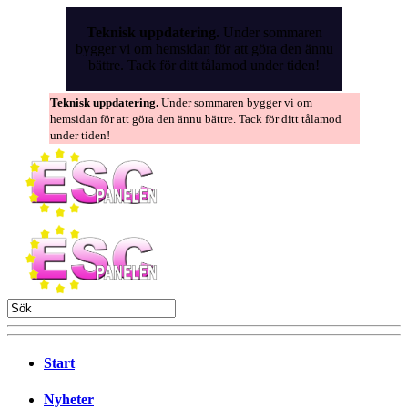
Skip
to
Teknisk uppdatering.
Under sommaren
the
bygger vi om hemsidan för att göra den ännu
content
bättre. Tack för ditt tålamod under tiden!
Teknisk uppdatering.
Under sommaren bygger vi om
hemsidan för att göra den ännu bättre. Tack för ditt tålamod
under tiden!
Start
Nyheter