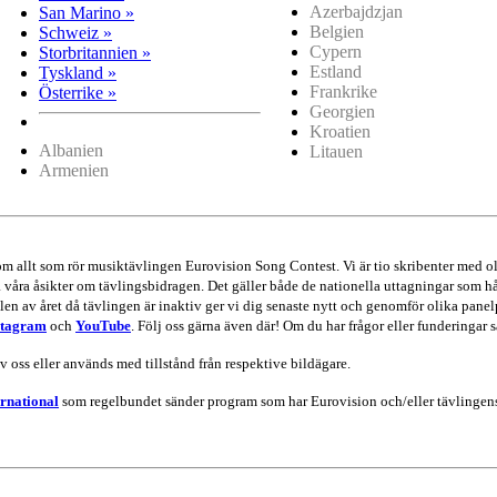
Azerbajdzjan
San Marino »
Belgien
Schweiz »
Cypern
Storbritannien »
Estland
Tyskland »
Frankrike
Österrike »
Georgien
Kroatien
Albanien
Litauen
Armenien
 om allt som rör musiktävlingen Eurovision Song Contest. Vi är tio skribenter me
va våra åsikter om tävlingsbidragen. Det gäller både de nationella uttagningar som hå
en av året då tävlingen är inaktiv ger vi dig senaste nytt och genomför olika panel
stagram
och
YouTube
. Följ oss gärna även där! Om du har frågor eller funderingar s
av oss eller används med tillstånd från respektive bildägare.
rnational
som regelbundet sänder program som har Eurovision och/eller tävlingens