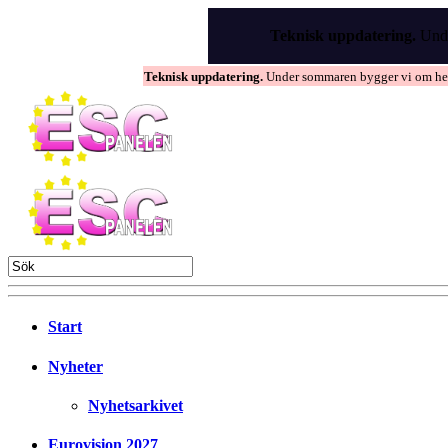
Skip
to
Teknisk uppdatering.
Unde
the
content
Teknisk uppdatering.
Under sommaren bygger vi om hems
Start
Nyheter
Nyhetsarkivet
Eurovision 2027