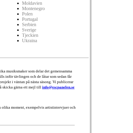
Moldavien
Montenegro
Polen
Portugal
Serbien
Sverige
Tjeckien
Ukraina
d olika musiksmaker som delar det gemensamma
lls inför tävlingen och de låtar som sedan får
projekt i väntan på nästa säsong. Vi publicerar
å skicka gärna ett mejl till
info@escpanelen.se
 olika moment, exempelvis artistintervjuer och