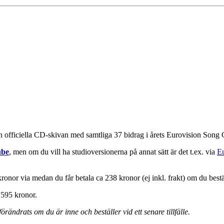
officiella CD-skivan med samtliga 37 bidrag i årets Eurovision Song Cont
ube
, men om du vill ha studioversionerna på annat sätt är det t.ex. via
Eu
ronor via medan du får betala ca 238 kronor (ej inkl. frakt) om du bestä
 595 kronor.
rändrats om du är inne och beställer vid ett senare tillfälle.