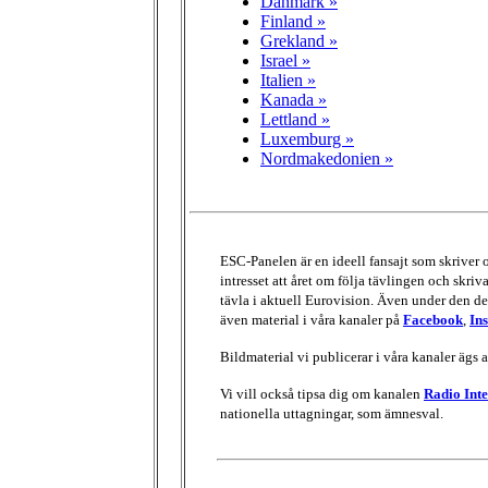
Danmark »
Finland »
Grekland »
Israel »
Italien »
Kanada »
Lettland »
Luxemburg »
Nordmakedonien »
ESC-Panelen är en ideell fansajt som skriver
intresset att året om följa tävlingen och skri
tävla i aktuell Eurovision. Även under den del
även material i våra kanaler på
Facebook
,
In
Bildmaterial vi publicerar i våra kanaler ägs 
Vi vill också tipsa dig om kanalen
Radio Inte
nationella uttagningar, som ämnesval.