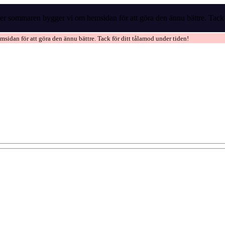
r sommaren bygger vi om hemsidan för att göra den ännu bättre. Tack f
idan för att göra den ännu bättre. Tack för ditt tålamod under tiden!