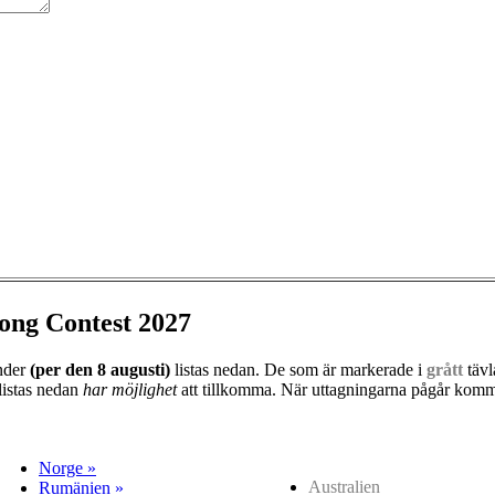
ong Contest 2027
änder
(per den
8 augusti)
listas nedan. De som är markerade i
grått
tävl
listas nedan
har möjlighet
att tillkomma. När uttagningarna pågår kommer
Norge »
Australien
Rumänien »