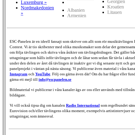
Georgien
Luxemburg »
Kroatien
Nordmakedonien
Albanien
Litauen
»
Armenien
ESC-Panelen är en ideell fansajt som skriver om allt som rör musiktävlingen
Contest. Vi är tio skribenter med olika musiksmaker som delar det gemensamma
om följa tävlingen och skriva våra åsikter om tävlingsbidragen. Det gäller bå
uttagningar som hålls inför tävlingen och de låtar som sedan får tävla i aktu
under den delen av året då tävlingen är inaktiv ger vi dig senaste nytt och g
panelprojekt i väntan på nästa säsong. Vi publicerar även material i våra kan
Instagram
och
YouTube
. Följ oss gärna även där! Om du har frågor eller fun
gärna ett mejl till
info@escpanelen.se
Bildmaterial vi publicerar i våra kanaler ägs av oss eller används med tillstån
bildägare.
Vi vill också tipsa dig om kanalen
Radio International
som regelbundet sän
Eurovision och/eller tävlingens olika moment, exempelvis artistintervjuer oc
uttagningar, som ämnesval.