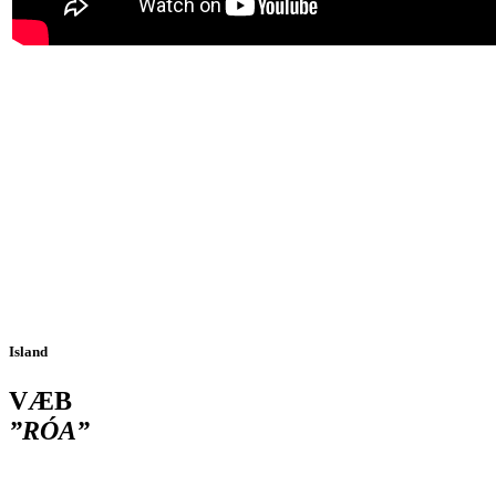
Island
VÆB
”RÓA”