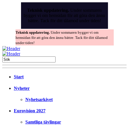
Skip
to
Teknisk uppdatering.
Under sommaren
the
bygger vi om hemsidan för att göra den ännu
content
bättre. Tack för ditt tålamod under tiden!
Teknisk uppdatering.
Under sommaren bygger vi om
hemsidan för att göra den ännu bättre. Tack för ditt tålamod
under tiden!
Start
Nyheter
Nyhetsarkivet
Eurovision 2027
Samtliga tävlingar