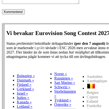
Vi bevakar Eurovision Song Contest 202
Status
preliminärt
bekräftade deltagarländer
(per den
7 augusti)
li
som är markerade i
grått
tävlade i ESC 2026 men avvaktar ännu m
2027. Fler länder än de som listas nedan
har möjlighet
att tillkomm
uttagningarna pågår kommer vi att tycka till om tävlingsbidragen.
Norge »
Bulgarien »
Australien
Rumänien »
Danmark »
Azerbajdzjan
San Marino »
Finland »
Schweiz »
Grekland »
Storbritannien
Belgien
Israel »
»
Cypern
Italien »
Tyskland »
Estland
Kanada »
Österrike »
Frankrike
Lettland »