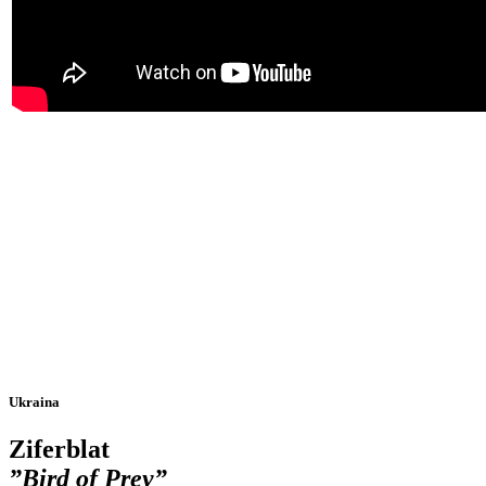
Ukraina
Z
iferblat
”Bird of Prey”