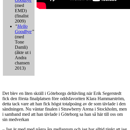
Goodbye
”
(med
EMD)
(finalist
2009)
”
Hello
Goodbye
”
(med
Tone
Damli)
(åkte ut i
Andra
chansen
2013)
Det blev en liten skräll i Göteborgs deltävling när Erik Segerstedt
fick den första finalplatsen före oddsfavoriten Klara Hammarström,
detta tack vare att han fick högst totalpoäng av de som tävlade i den
sändningen. Nu väntar finalen i Strawberry Arena i Stockholm, men
i samband med att han tävlade i Göteborg sa han så här till oss om
sin medverkan
– Jag är med med några års mellanrum och jag har alltid tänkt att jag