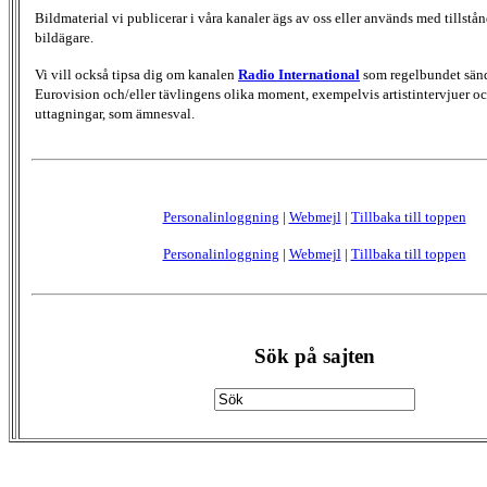
Bildmaterial vi publicerar i våra kanaler ägs av oss eller används med tillstån
bildägare.
Vi vill också tipsa dig om kanalen
Radio International
som regelbundet sän
Eurovision och/eller tävlingens olika moment, exempelvis artistintervjuer oc
uttagningar, som ämnesval.
Personalinloggning
|
Webmejl
|
Tillbaka till toppen
Personalinloggning
|
Webmejl
|
Tillbaka till toppen
Sök på sajten