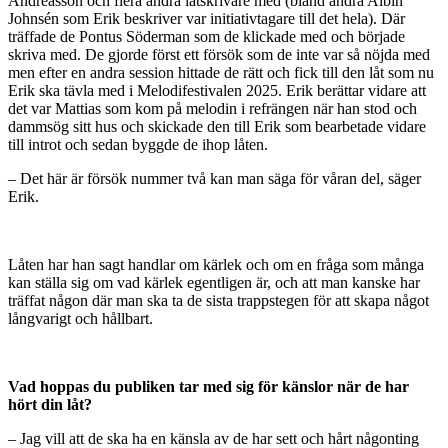
Andréasson och flera andra låtskrivare med (bland andra Albin
Johnsén som Erik beskriver var initiativtagare till det hela). Där
träffade de Pontus Söderman som de klickade med och började
skriva med. De gjorde först ett försök som de inte var så nöjda med
men efter en andra session hittade de rätt och fick till den låt som nu
Erik ska tävla med i Melodifestivalen 2025. Erik berättar vidare att
det var Mattias som kom på melodin i refrängen när han stod och
dammsög sitt hus och skickade den till Erik som bearbetade vidare
till introt och sedan byggde de ihop låten.
– Det här är försök nummer två kan man säga för våran del, säger
Erik.
Låten har han sagt handlar om kärlek och om en fråga som många
kan ställa sig om vad kärlek egentligen är, och att man kanske har
träffat någon där man ska ta de sista trappstegen för att skapa något
långvarigt och hållbart.
Vad hoppas du publiken tar med sig för känslor när de har
hört din låt?
– Jag vill att de ska ha en känsla av de har sett och hårt någonting