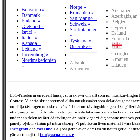
Norge »
Bulgarien »
Australien
Rumänien »
Danmark »
Azerbajdzjan
San Marino »
Finland »
Belgien
Schweiz »
Grekland »
Cypern
Storbritannien
Israel »
Estland
»
Italien »
Frankrike
Tyskland »
Kanada »
Österrike »
Lettland »
Georgien
Luxemburg »
Kroatien
Nordmakedonien
Albanien
Litauen
»
Armenien
ESC-Panelen är en ideell fansajt som skriver om allt som rör musiktävlingen
Contest. Vi är tio skribenter med olika musiksmaker som delar det gemensamma
om följa tävlingen och skriva våra åsikter om tävlingsbidragen. Det gäller bå
uttagningar som hålls inför tävlingen och de låtar som sedan får tävla i aktu
under den delen av året då tävlingen är inaktiv ger vi dig senaste nytt och g
panelprojekt i väntan på nästa säsong. Vi publicerar även material i våra kan
Instagram
och
YouTube
. Följ oss gärna även där! Om du har frågor eller fun
gärna ett mejl till
info@escpanelen.se