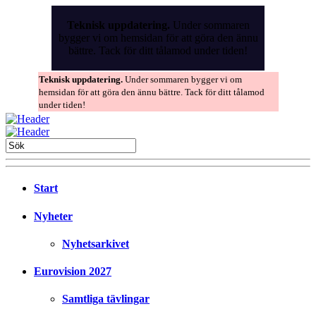
Skip
to
Teknisk uppdatering.
Under sommaren
the
bygger vi om hemsidan för att göra den ännu
content
bättre. Tack för ditt tålamod under tiden!
Teknisk uppdatering.
Under sommaren bygger vi om
hemsidan för att göra den ännu bättre. Tack för ditt tålamod
under tiden!
Start
Nyheter
Nyhetsarkivet
Eurovision 2027
Samtliga tävlingar