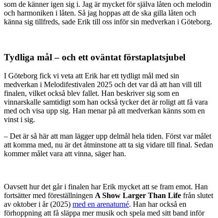
som de känner igen sig i. Jag är mycket för själva låten och melodin
och harmoniken i låten. Så jag hoppas att de ska gilla låten och
känna sig tillfreds, sade Erik till oss inför sin medverkan i Göteborg.
Tydliga mål – och ett oväntat förstaplatsjubel
I Göteborg fick vi veta att Erik har ett tydligt mål med sin
medverkan i Melodifestivalen 2025 och det var då att han vill till
finalen, vilket också blev fallet. Han beskriver sig som en
vinnarskalle samtidigt som han också tycker det är roligt att få vara
med och visa upp sig. Han menar på att medverkan känns som en
vinst i sig.
– Det är så här att man lägger upp delmål hela tiden. Först var målet
att komma med, nu är det åtminstone att ta sig vidare till final. Sedan
kommer målet vara att vinna, säger han.
Oavsett hur det går i finalen har Erik mycket att se fram emot. Han
fortsätter med föreställningen
A Show Larger Than Life
från slutet
av oktober i år (2025)
med en arenaturné
. Han har också en
förhoppning att få släppa mer musik och spela med sitt band inför