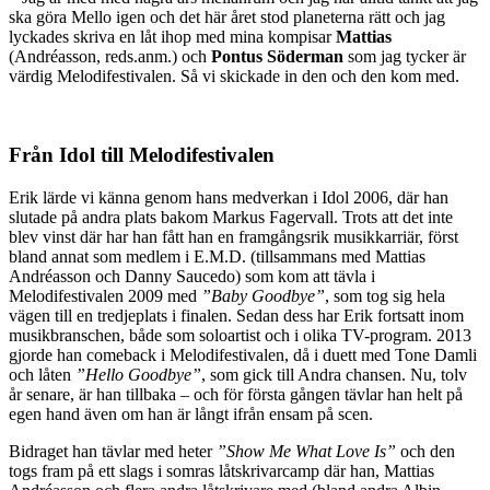
ska göra Mello igen och det här året stod planeterna rätt och jag
lyckades skriva en låt ihop med mina kompisar
Mattias
(Andréasson, reds.anm.) och
Pontus
Söderman
som jag tycker är
värdig Melodifestivalen. Så vi skickade in den och den kom med.
Från Idol till Melodifestivalen
Erik lärde vi känna genom hans medverkan i Idol 2006, där han
slutade på andra plats bakom Markus Fagervall. Trots att det inte
blev vinst där har han fått han en framgångsrik musikkarriär, först
bland annat som medlem i E.M.D. (tillsammans med Mattias
Andréasson och Danny Saucedo) som kom att tävla i
Melodifestivalen 2009 med
”Baby Goodbye”
, som tog sig hela
vägen till en tredjeplats i finalen. Sedan dess har Erik fortsatt inom
musikbranschen, både som soloartist och i olika TV-program. 2013
gjorde han comeback i Melodifestivalen, då i duett med Tone Damli
och låten
”Hello Goodbye”
, som gick till Andra chansen. Nu, tolv
år senare, är han tillbaka – och för första gången tävlar han helt på
egen hand även om han är långt ifrån ensam på scen.
Bidraget han tävlar med heter
”Show Me What Love Is”
och den
togs fram på ett slags i somras låtskrivarcamp där han, Mattias