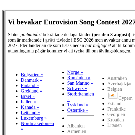
Vi bevakar Eurovision Song Contest 202
Status
preliminärt
bekräftade deltagarländer
(per den
8 augusti)
li
som är markerade i
grått
tävlade i ESC 2026 men avvaktar ännu m
2027. Fler länder än de som listas nedan
har möjlighet
att tillkomm
uttagningarna pågår kommer vi att tycka till om tävlingsbidragen.
Norge »
Bulgarien »
Rumänien »
Australien
Danmark »
San Marino »
Azerbajdzjan
Finland »
Schweiz »
Belgien
Grekland »
Storbritannien
Israel »
Cypern
»
Italien »
Estland
Tyskland »
Kanada »
Frankrike
Österrike »
Lettland »
Georgien
Luxemburg »
Kroatien
Nordmakedonien
Litauen
Albanien
»
Armenien