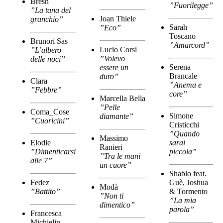
Bresh
”Fuorilegge”
”La tana del
Joan Thiele
granchio”
Sarah
”Eco”
Toscano
Brunori Sas
”Amarcord”
Lucio Corsi
”L’albero
”Volevo
delle noci”
Serena
essere un
Brancale
duro”
Clara
”Anema e
”Febbre”
core”
Marcella Bella
”Pelle
Coma_Cose
Simone
diamante”
”Cuoricini”
Cristicchi
”Quando
Massimo
Elodie
sarai
Ranieri
”Dimenticarsi
piccola”
”Tra le mani
alle 7”
un cuore”
Shablo feat.
Fedez
Guè, Joshua
Modà
”Battito”
& Tormento
”Non ti
”La mia
dimentico”
parola”
Francesca
Michielin