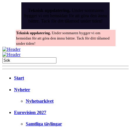
Skip
to
Teknisk uppdatering.
Under sommaren
the
bygger vi om hemsidan för att göra den ännu
content
bättre. Tack för ditt tålamod under tiden!
Teknisk uppdatering.
Under sommaren bygger vi om
hemsidan för att göra den ännu bättre. Tack för ditt tålamod
under tiden!
Start
Nyheter
Nyhetsarkivet
Eurovision 2027
Samtliga tävlingar