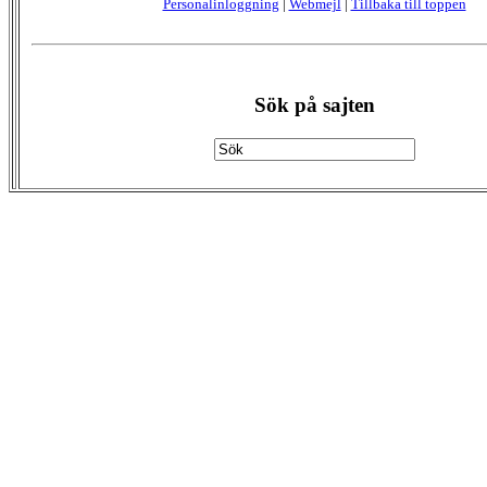
Personalinloggning
|
Webmejl
|
Tillbaka till toppen
Sök på sajten