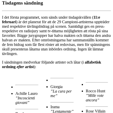
Tisdagens sändning
I det första programmet, som sänds under tisdagskvällen (
11:e
februari
) är det planerat för att de 29 Campioni-artisterna uppträder
med respektive tävlingsbidrag på scenen. Samtidigt ges en press-
respektive en radiojury samt tv-tittarna möjligheten att rösta på sina
favoriter. Bägge jurygrupper har halva makten och tittarna den andra
halvan av makten. Efter omröstningarna har sammanställts kommer
de fem bidrag som får flest röster att redovisas, men för spänningens
skull presenteras låtarna utan inbördes ordning. Ingen låt lämnar
tävlingen.
I sändningen medverkar följande artister och låtar (i
alfabetisk
ordning
efter
artist
):
Giorgia
Rocco Hunt
”La cura per
Achille Lauro
”Mille vote
me”
”Incoscienti
ancora”
giovani”
Irama
Rose Villain
”Lentamente”