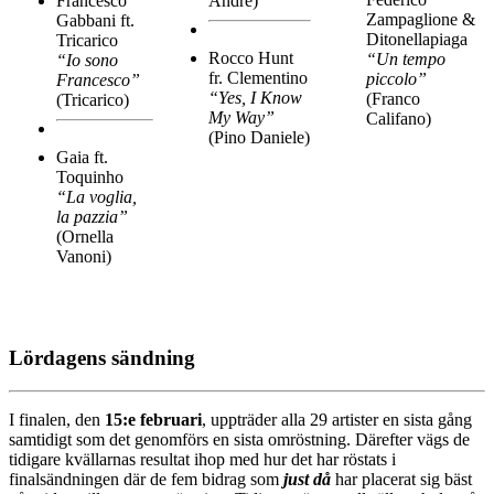
Francesco
André)
Zampaglione &
Gabbani ft.
Ditonellapiaga
Tricarico
Rocco Hunt
“Un tempo
“Io sono
fr. Clementino
piccolo”
Francesco”
“Yes, I Know
(Franco
(Tricarico)
My Way”
Califano)
(Pino Daniele)
Gaia ft.
Toquinho
“La voglia,
la pazzia”
(Ornella
Vanoni)
Lördagens sändning
I finalen, den
15:e februari
, uppträder alla 29 artister en sista gång
samtidigt som det genomförs en sista omröstning. Därefter vägs de
tidigare kvällarnas resultat ihop med hur det har röstats i
finalsändningen där de fem bidrag som
just då
har placerat sig bäst