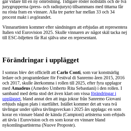
går vidare till en ny omröstning. Tidigare röster nollställs och de två
jurygrupperna (press- och radiojuryn) tillsammans med tittarna får
nu rösta fram en vinnare. Alla tre parter har mellan 33 och 34
procent makt i avgörandet.
Vinnarartisten kommer efter sändningen att erbjudas att representera
Italien vid Eurovision 2025. Skulle vinnaren av något skäl tacka nej
till ESC-biljetten får Rai själva utse en representant.
Förändringar i upplägget
I somras blev det officiellt att
Carlo Conti
, som var konstnärlig
ledare och programledare för Festival di Sanremo åren 2015, 2016
och 2017, skulle återkomma i rollen till 2025, efter fyra upplagor
med
Amadeus
(Amedeo Umberto Rita Sebastiani) i den rollen. I
samband med detta stod det även klart om vissa
förändringar i
upplägget
, bland annat den att inga jokrar från Sanremo Giovani
erbjuds någon plats i startfältet. Istället kommer det att vara två
tävlingar under själva tävlingsveckan i 2025 års upplaga: en som
korar en vinnare bland de kända (Campioni) artisterna som erbjuds
att tävla i Eurovision och en som korar en vinnare bland
nykomlingsartisterna (Nuove Proposte).