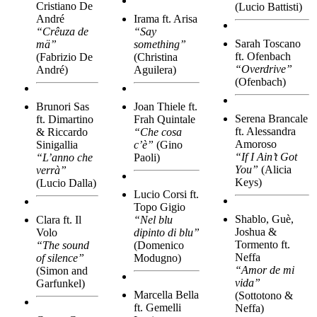
Cristiano De
(Lucio Battisti)
André
Irama ft. Arisa
“Crêuza de
“Say
Sarah Toscano
mä”
something”
ft. Ofenbach
(Fabrizio De
(Christina
“Overdrive”
André)
Aguilera)
(Ofenbach)
Brunori Sas
Joan Thiele ft.
Serena Brancale
ft. Dimartino
Frah Quintale
ft. Alessandra
& Riccardo
“Che cosa
Amoroso
Sinigallia
c’è”
(Gino
“If I Ain’t Got
“L’anno che
Paoli)
You”
(Alicia
verrà”
Keys)
(Lucio Dalla)
Lucio Corsi ft.
Topo Gigio
Shablo, Guè,
Clara ft. Il
“Nel blu
Joshua &
Volo
dipinto di blu”
Tormento ft.
“The sound
(Domenico
Neffa
of silence”
Modugno)
“Amor de mi
(Simon and
vida”
Garfunkel)
Marcella Bella
(Sottotono &
ft. Gemelli
Neffa)