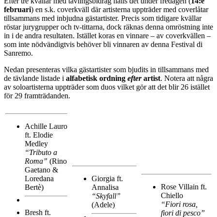
Efter tre kvällar med tävlingsbidrag hålls det under fredagen (
14:e
februari
) en s.k. coverkväll där artisterna uppträder med coverlåtar
tillsammans med inbjudna gästartister. Precis som tidigare kvällar
röstar jurygrupper och tv-tittarna, dock räknas denna omröstning inte
in i de andra resultaten. Istället koras en vinnare – av coverkvällen –
som inte nödvändigtvis behöver bli vinnaren av denna Festival di
Sanremo.
Nedan presenteras vilka gästartister som bjudits in tillsammans med
de tävlande listade i
alfabetisk ordning
efter
artist
. Notera att några
av soloartisterna uppträder som duos vilket gör att det blir 26 istället
för 29 framträdanden.
Achille Lauro
ft. Elodie
Medley
“Tributo a
Roma”
(Rino
Gaetano &
Loredana
Giorgia ft.
Rose Villain ft.
Bertè)
Annalisa
Chiello
“Skyfall”
“Fiori rosa,
(Adele)
Bresh ft.
fiori di pesco”