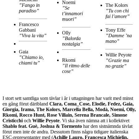
Noemi
”Fango in
The Kolors
”Se
paradiso”
”Tu con chi
t’innamori
fai l’amore”
muori”
Francesco
Gabbani
Tony Effe
Olly
”Viva la vita”
”Damme ’na
”Balorda
mano”
nostalgia”
Gaia
Willie Peyote
”Chiamo io,
Rkomi
”Grazie ma
chiami tu”
”Il ritmo delle
no grazie”
cose”
I stort sett samtliga som tävlar i år i uttagningen har varit med minst
en gång förut däribland
Clara, Coma_Cose, Elodie, Fedez, Gaia,
Giorgia, Irama, The Kolors, Marcella Bella, Modà, Noemi, Olly,
Rkomi, Rocco Hunt, Rose Villain, Serena Brancale, Simone
Cristicchi
och
Willie Peyote
. Vi ska även nämna att i kollektivet
Shablo feat. Guè, Joshua & Tormento
har den sistnämnda tävlat
förut men inte de andra. Dessutom finns några tidigare italienska
ESC-representanter med (
Achille Lauro, Francesca Michielin,