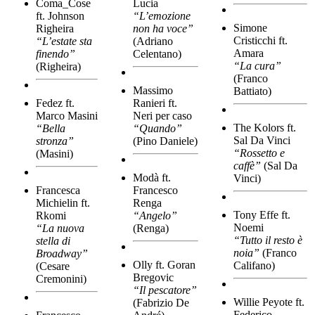
Coma_Cose
Lucia
ft. Johnson
“L’emozione
Simone
Righeira
non ha voce”
Cristicchi ft.
“L’estate sta
(Adriano
Amara
finendo”
Celentano)
“La cura”
(Righeira)
(Franco
Massimo
Battiato)
Fedez ft.
Ranieri ft.
Marco Masini
Neri per caso
The Kolors ft.
“Bella
“Quando”
Sal Da Vinci
stronza”
(Pino Daniele)
“Rossetto e
(Masini)
caffè”
(Sal Da
Modà ft.
Vinci)
Francesca
Francesco
Michielin ft.
Renga
Tony Effe ft.
Rkomi
“Angelo”
Noemi
“La nuova
(Renga)
“Tutto il resto è
stella di
noia”
(Franco
Broadway”
Olly ft. Goran
Califano)
(Cesare
Bregovic
Cremonini)
“Il pescatore”
Willie Peyote ft.
(Fabrizio De
Federico