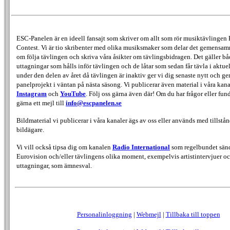
ESC-Panelen är en ideell fansajt som skriver om allt som rör musiktävlingen
Contest. Vi är tio skribenter med olika musiksmaker som delar det gemensamma
om följa tävlingen och skriva våra åsikter om tävlingsbidragen. Det gäller bå
uttagningar som hålls inför tävlingen och de låtar som sedan får tävla i aktu
under den delen av året då tävlingen är inaktiv ger vi dig senaste nytt och g
panelprojekt i väntan på nästa säsong. Vi publicerar även material i våra kan
Instagram
och
YouTube
. Följ oss gärna även där! Om du har frågor eller fun
gärna ett mejl till
info@escpanelen.se
Bildmaterial vi publicerar i våra kanaler ägs av oss eller används med tillstån
bildägare.
Vi vill också tipsa dig om kanalen
Radio International
som regelbundet sän
Eurovision och/eller tävlingens olika moment, exempelvis artistintervjuer oc
uttagningar, som ämnesval.
Personalinloggning
|
Webmejl
|
Tillbaka till toppen