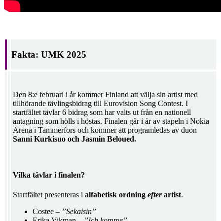
Fakta: UMK 2025
Den 8:e februari i år kommer Finland att välja sin artist med
tillhörande tävlingsbidrag till Eurovision Song Contest. I
startfältet tävlar 6 bidrag som har valts ut från en nationell
antagning som hölls i höstas. Finalen går i år av stapeln i Nokia
Arena i Tammerfors och kommer att programledas av duon
Sanni Kurkisuo och Jasmin Beloued.
Vilka tävlar i finalen?
Startfältet presenteras i
alfabetisk ordning
efter
artist
.
Costee –
”Sekaisin”
Erika Vikman –
”Ich komme”