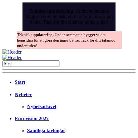
Skip
to
Teknisk uppdatering.
Under sommaren
the
bygger vi om hemsidan för att göra den ännu
content
bättre. Tack för ditt tålamod under tiden!
Teknisk uppdatering.
Under sommaren bygger vi om
hemsidan för att göra den ännu bättre. Tack för ditt tålamod
under tiden!
Start
Nyheter
Nyhetsarkivet
Eurovision 2027
Samtliga tävlingar