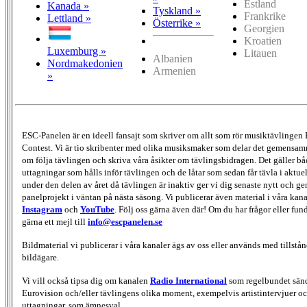
Estland
Kanada »
Tyskland »
Frankrike
Lettland »
Österrike »
Georgien
Kroatien
Luxemburg »
Litauen
Albanien
Nordmakedonien
Armenien
»
ESC-Panelen är en ideell fansajt som skriver om allt som rör musiktävlingen
Contest. Vi är tio skribenter med olika musiksmaker som delar det gemensamma
om följa tävlingen och skriva våra åsikter om tävlingsbidragen. Det gäller bå
uttagningar som hålls inför tävlingen och de låtar som sedan får tävla i aktu
under den delen av året då tävlingen är inaktiv ger vi dig senaste nytt och g
panelprojekt i väntan på nästa säsong. Vi publicerar även material i våra kan
Instagram
och
YouTube
. Följ oss gärna även där! Om du har frågor eller fun
gärna ett mejl till
info@escpanelen.se
Bildmaterial vi publicerar i våra kanaler ägs av oss eller används med tillstån
bildägare.
Vi vill också tipsa dig om kanalen
Radio International
som regelbundet sän
Eurovision och/eller tävlingens olika moment, exempelvis artistintervjuer oc
uttagningar, som ämnesval.