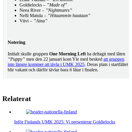
Goldielocks –
”Made of”
Neea River –
”Nightmares”
Nelli Matula –
”Hitaammin hautaan”
Viivi –
”Aina”
Notering
Initialt skulle gruppen
One Morning Left
ha deltagit med låten
”Puppy”
men den 22 januari kom Yle med besked
att gruppen
inte längre kommer att tävla i UMK 2025
. Deras plats i startfältet
blir vakant och därför tävlar bara 6 låtar i finalen.
Relaterat
Inför Finlands UMK 2025: Vi presenterar Goldielocks