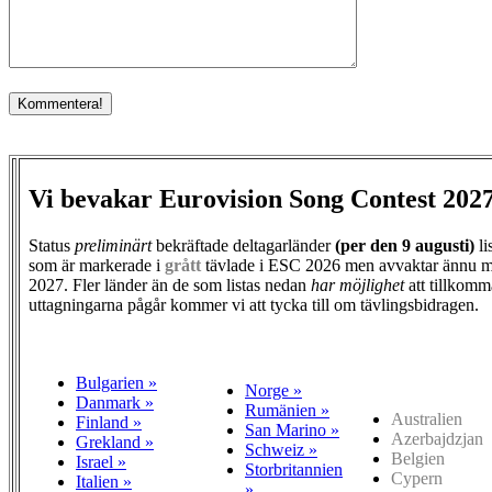
Vi bevakar Eurovision Song Contest 202
Status
preliminärt
bekräftade deltagarländer
(per den
9 augusti)
li
som är markerade i
grått
tävlade i ESC 2026 men avvaktar ännu m
2027. Fler länder än de som listas nedan
har möjlighet
att tillkomm
uttagningarna pågår kommer vi att tycka till om tävlingsbidragen.
Bulgarien »
Norge »
Danmark »
Rumänien »
Australien
Finland »
San Marino »
Azerbajdzjan
Grekland »
Schweiz »
Belgien
Israel »
Storbritannien
Cypern
Italien »
»