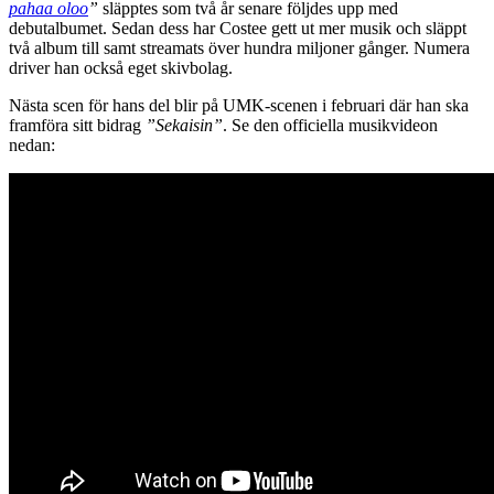
pahaa oloo
”
släpptes som två år senare följdes upp med
debutalbumet. Sedan dess har Costee gett ut mer musik och släppt
två album till samt streamats över hundra miljoner gånger. Numera
driver han också eget skivbolag.
Nästa scen för hans del blir på UMK-scenen i februari där han ska
framföra sitt bidrag
”Sekaisin”
. Se den officiella musikvideon
nedan: