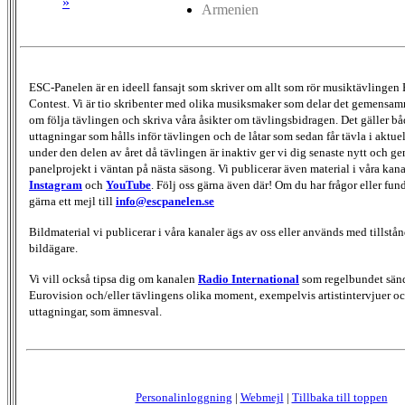
»
Armenien
ESC-Panelen är en ideell fansajt som skriver om allt som rör musiktävlingen
Contest. Vi är tio skribenter med olika musiksmaker som delar det gemensamma
om följa tävlingen och skriva våra åsikter om tävlingsbidragen. Det gäller bå
uttagningar som hålls inför tävlingen och de låtar som sedan får tävla i aktu
under den delen av året då tävlingen är inaktiv ger vi dig senaste nytt och g
panelprojekt i väntan på nästa säsong. Vi publicerar även material i våra kan
Instagram
och
YouTube
. Följ oss gärna även där! Om du har frågor eller fun
gärna ett mejl till
info@escpanelen.se
Bildmaterial vi publicerar i våra kanaler ägs av oss eller används med tillstån
bildägare.
Vi vill också tipsa dig om kanalen
Radio International
som regelbundet sän
Eurovision och/eller tävlingens olika moment, exempelvis artistintervjuer oc
uttagningar, som ämnesval.
Personalinloggning
|
Webmejl
|
Tillbaka till toppen