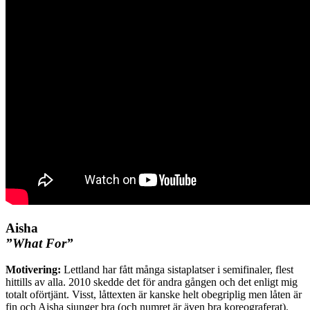
Aisha
”What For”
Motivering:
Lettland har fått många sistaplatser i semifinaler, flest
hittills av alla. 2010 skedde det för andra gången och det enligt mig
totalt oförtjänt. Visst, låttexten är kanske helt obegriplig men låten är
fin och Aisha sjunger bra (och numret är även bra koreograferat).