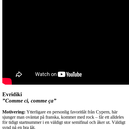
Evridiki
”Comme ci, comme ça”
Motivering:
Ytterligare en personlig favoritlåt från Cypern, här
sjunger man oväntat på franska, kommer med rock – får ett alldeles
för tidigt startnummer i en väldigt stor semifinal och åker ut. Väldigt
synd på en bra låt.