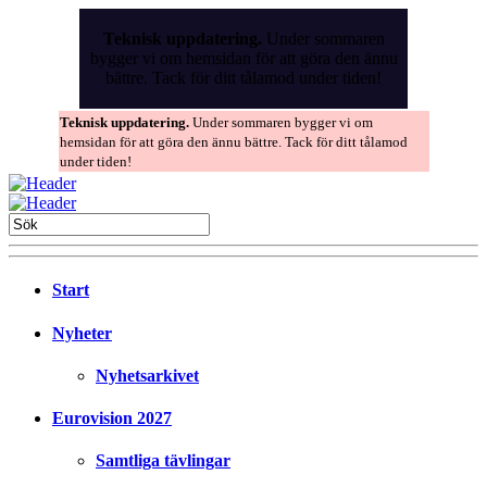
Skip
to
Teknisk uppdatering.
Under sommaren
the
bygger vi om hemsidan för att göra den ännu
content
bättre. Tack för ditt tålamod under tiden!
Teknisk uppdatering.
Under sommaren bygger vi om
hemsidan för att göra den ännu bättre. Tack för ditt tålamod
under tiden!
Start
Nyheter
Nyhetsarkivet
Eurovision 2027
Samtliga tävlingar