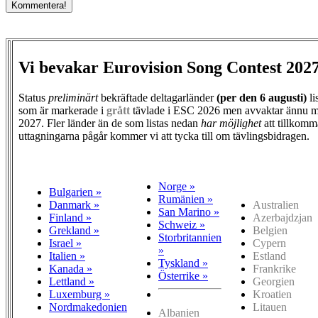
Vi bevakar Eurovision Song Contest 202
Status
preliminärt
bekräftade deltagarländer
(per den
6 augusti)
li
som är markerade i
grått
tävlade i ESC 2026 men avvaktar ännu m
2027. Fler länder än de som listas nedan
har möjlighet
att tillkomm
uttagningarna pågår kommer vi att tycka till om tävlingsbidragen.
Norge »
Bulgarien »
Rumänien »
Danmark »
Australien
San Marino »
Finland »
Azerbajdzjan
Schweiz »
Grekland »
Belgien
Storbritannien
Israel »
Cypern
»
Italien »
Estland
Tyskland »
Kanada »
Frankrike
Österrike »
Lettland »
Georgien
Luxemburg »
Kroatien
Nordmakedonien
Litauen
Albanien